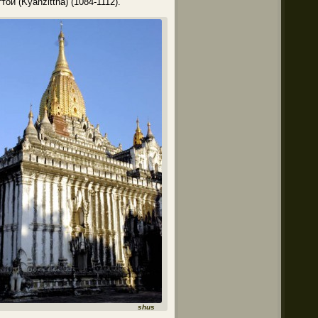
й (Kyanzittha) (1084-1112).
shus