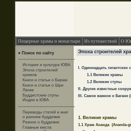
Пещерные храмы и монастыри
Из путешествий
О Юг
Эпоха строителей хра
♦ Поиск по сайту
·······································
История и культура ЮВА
I.
Одиннадцать гигантских 
Эпоха строителей
храмов
1.1 Великие храмы
Книги и статьи о Бирме
1.2 Великие ступы
Книги и статьи о Шри
II. Другие известные соору
Ланке
Буддистские ступы
III. Самое важное о Багане
Индии и ЮВА
·······································
Переводы статей и книг
о раннем буддизме
1. Великие храмы
Разное о буддизме
1.1 Храм Ананда (
Ananda-g
Главные места