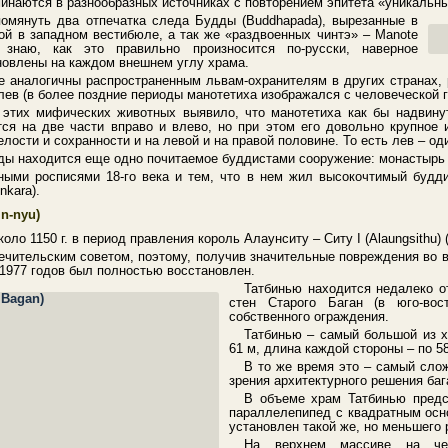
инаются в разнообразных источниках с повторением эпитета «уникальны
помянуть два отпечатка следа Будды (Buddhapada), вырезанные в
ой в западном вестибюле, а так же «раздвоенных чинтэ» – Manote
 знаю, как это правильно произносится по-русски, наверное
ановлены на каждом внешнем углу храма.
ые аналогичны распространенным львам-охранителям в других странах,
лев (в более поздние периоды манотетиха изображался с человеческой 
этих мифических животных выявило, что манотетиха как бы надвинут
тся на две части вправо и влево, но при этом его довольно крупное
лости и сохранности и на левой и на правой половине. То есть лев – оди
ды находится еще одно почитаемое буддистами сооружение: монастырь 
ными росписями 18-го века и тем, что в нем жил высокочтимый бу
nkara).
in-nyu)
ло 1150 г. в период правления король Алаунситу – Ситу I (Alaungsithu) (
ечительским советом, поэтому, получив значительные повреждения во 
5-1977 годов был полностью восстановлен.
Татбинью находится недалеко о
стен Старого Баган (в юго-во
собственного ограждения.
Татбинью – самый большой из х
61 м, длина каждой стороны – по 58
В то же время это – самый сло
зрения архитектурного решения баг
В объеме храм Татбинью предс
параллелепипед с квадратным осно
установлен такой же, но меньшего 
На верхнем массиве на чер