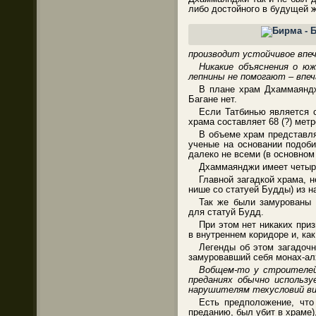
либо достойного в будущей ж
производит устойчивое впеч
Никакие объяснения о ю
лепнины не помогают – впеч
В плане храм Дхаммаянджи
Багане нет.
Если Татбинью является 
храма составляет 68 (?) метр
В объеме храм представля
ученые на основании подоби
далеко не всеми (в основном
Дхаммаянджи имеет четыре
Главной загадкой храма, н
нише со статуей Будды) из н
Так же были замурованы 
для статуй Будд.
При этом нет никаких при
в внутреннем коридоре и, ка
Легенды об этом загадочн
замуровавший себя монах-ал
Вобщем-то у строителей 
преданиях обычно использу
нарушителям техусловий в
Есть предположение, что
преданию, был убит в храме)