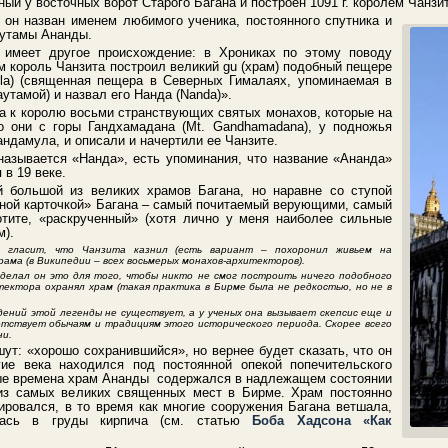
й у восточных ворот Старого Багана и построен 1091 г. королем Чанзитто
 он назван именем любимого ученика, постоянного спутника и
аутамы Ананды.
 имеет другое происхождение: в Хрониках по этому поводу
м король Чанзита построил великий gu (храм) подобный пещере
ula) (священная пещера в Северных Гималаях, упоминаемая в
утамой) и назвал его Нанда (Nanda)».
та к королю восьми странствующих святых монахов, которые на
то они с горы Гандхамадана (Mt. Gandhamadana), у подножья
ндамула, и описали и начертили ее Чанзите.
азывается «Нанда», есть упоминания, что название «Ананда»
 в 19 веке.
 большой из великих храмов Багана, но наравне со ступой
тной карточкой» Багана – самый почитаемый верующими, самый
отите, «раскрученный» (хотя лично у меня наиболее сильные
м).
я гласит, что Чанзита казнил (есть вариант – похоронил
живьем
н
а
рама (в Википедии – всех восьмерых монахов-архитекторов).
сделал
он это
для того, чтобы никто не смог построить ничего подобного
итектора охранял храм (такая практика в Бирме была не редкостью, но не в
ений этой легенды не существует, а у ученых она вызывает скепсис еще и
етствует обычаям и традициям этого исторического периода. Скорее всего
ни.
ут: «хорошо сохранившийся», но вернее будет сказать, что он
гие века находился под постоянной опекой попечительского
ные времена храм Ананды содержался в надлежащем состоянии
 из самых великих священных мест в Бирме. Храм постоянно
ировался, в то время как многие сооружения Багана ветшала,
лась в груды кирпича (см. статью
Боба Хадсона «Как