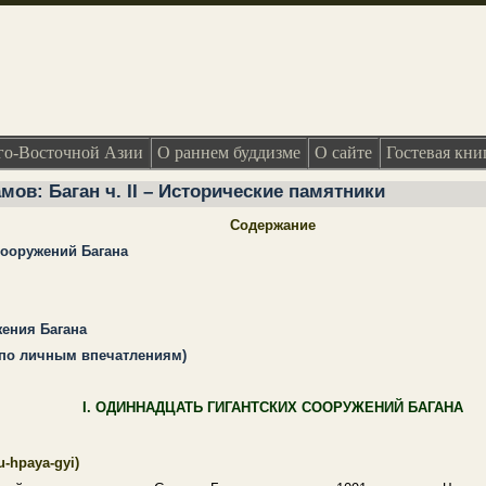
о-Восточной Азии
О раннем буддизме
О сайте
Гостевая кни
мов: Баган ч. II – Исторические памятники
Содержание
сооружений Багана
жения Багана
 (по личным впечатлениям)
I. ОДИННАДЦАТЬ ГИГАНТСКИХ СООРУЖЕНИЙ БАГАНА
u-hpaya-gyi
)