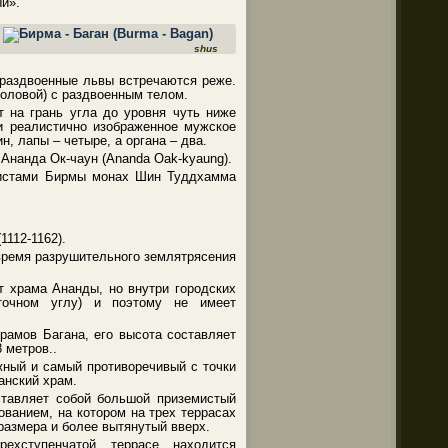
й».
shus
 раздвоенные львы встречаются реже.
головой) с раздвоенным телом.
 на грань угла до уровня чуть ниже
 и реалистично изображенное мужское
н, лапы – четыре, а органа – два.
Ананда Ок-чаун (Ananda Oak-kyaung).
ддистами Бирмы монах Шин Туддхамма
1112-1162).
время разрушительного землятрясения
т храма Ананды, но внутри городских
сточном углу) и поэтому не имеет
рамов Багана, его высота составляет
 метров..
жный и самый противоречивый с точки
анский храм.
тавляет собой большой приземистый
ванием, на котором на трех террасах
размера и более вытянутый вверх.
ехступенчатой террасе находится