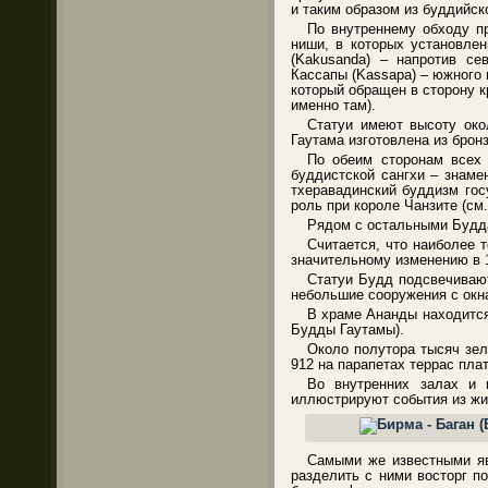
и таким образом из буддийск
По внутреннему обходу п
ниши, в которых установлен
(Kakusanda) – напротив се
Кассапы (Kassapa) – южного 
который обращен в сторону к
именно там).
Статуи имеют высоту окол
Гаутама изготовлена из брон
По обеим сторонам всех 
буддистской сангхи – знаме
тхеравадинский буддизм гос
роль при короле Чанзите (см.
Рядом с остальными Будда
Считается, что наиболее 
значительному изменению в 1
Статуи Будд подсвечиваю
небольшие сооружения с окн
В храме Ананды находится
Будды Гаутамы).
Около полутора тысяч зел
912 на парапетах террас пл
Во внутренних залах и 
иллюстрируют события из жи
Самыми же известными яв
разделить с ними восторг п