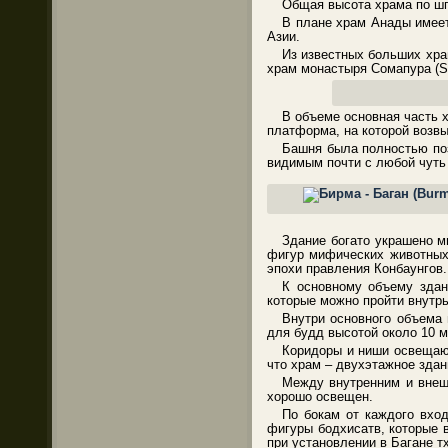
Общая высота храма по шп
В плане храм Анады имеет
Азии.
Из известных больших хра
храм монастыря Сомапура (So
В объеме основная часть 
платформа, на которой возвы
Башня была полностью поз
видимым почти с любой чуть 
Здание богато украшено м
фигур мифических животных,
эпохи правления Конбаунгов.
К основному объему здан
которые можно пройти внутр
Внутри основного объема 
для будд высотой около 10 м
Коридоры и ниши освещают
что храм – двухэтажное здан
Между внутренним и внеш
хорошо освещен.
По бокам от каждого вход
фигуры бодхисатв, которые 
при установлении в Багане т