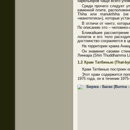
барельефов чаще всего упом
Среди прочего следует у
каменной плите, расположен
Thiha или manukthiha (не
«манотетиха»), которые уст
В отличи от чинтэ, котор
По описанию это – человеко-
Ближайшее рассмотрение 
лопаток и его тело расходи
достоинство сохраняется в це
На территории храма Анан
Он знаменит своими стен
Линкара (Shin Thuddhamma Li
1.2
Храм
Татбинью
(That-by
Храм Татбинью построен око
Этот храм содержится поп
1975 года, он в течении 197