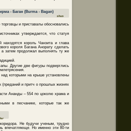
shus
е торговцы и приставалы обосновались
источниках утверждается, что статуя
 находятся король Чанзита и глава
рвого короля Багана Анорату сделать
, а затем продолжал выполнять ту же
адицией.
сапы. Другие две фигуры подверглись
емлетрясения.
 над которыми на крыше установлены
 (преданий и притч о прошлых жизнях
асти Ананды – 554 по цоколю храма и
ными в песчанике, которые так же
ler
коридора. Не будучи ученым, трудно
нь впечатляюще. Но именно эти 80-ти