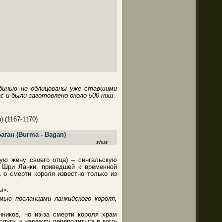
тбинью не облицованы уже ставшими
 и были заготовлено около 500 ниш.
 (1167-1170).
shus
ую жену своего отца) – сингальскую
я Шри Ланки, приведшей к временной
 о смерти короля известно только из
ы».
ью посланцами ланкийского короля,
нников, но из-за смерти короля храм
лугу и надежду переродиться в кого-