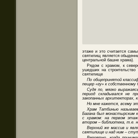
этаже и это считается сам
святилищ является обыденны
центральной башне храма).
Рядом с храмом, к северо
ушедших на строительство 
святилище
По общепринятой классиф
пещер «гу» к собственному
Судя по, мягко выражаяс
период складывался не пр
закопанных архитекторах, ка
Но мне кажется, всему э
Храм Татбинью называем
Багана был монастырским к
с храмом: на первом этаж
втором – библиотека, т.е.
Верхний же массив и явл
святилище и над ним – ступ
Вероятно, когда приним