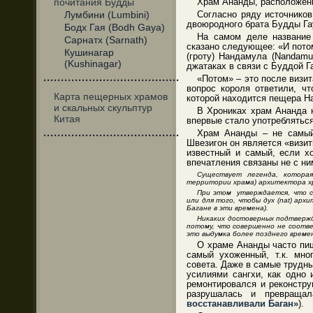
почитания Будды
Храм Ананды, расположенны
Лумбини (Lumbini)
Согласно ряду источников
двоюродного брата Будды Г
Бодх Гая (Bodh Gaya)
На самом деле название
Сарнатх (Sarnath)
сказано следующее: «И пото
Кушинагар
(гроту) Нандамула (Nandam
(Kushinagar)
джатаках в связи с Буддой Га
«Потом» – это после визи
·······································
вопрос короля ответили, ч
Карта пещерных храмов
которой находится пещера На
и скальных скульптур
В Хрониках храм Ананда н
Китая
впервые стало употребляться
Храм Ананды – не самый
·······································
Швезигон он является «визи
известный и самый, если х
впечатления связаны не с ни
Существует легенда, котора
территории храма) архитектора
х
При этом утверждается, что 
или для того, чтобы дух (nat) арх
Багане в эти времена).
Никаких достоверных подтвержд
потому, что совершенно не соотв
это выдумка более позднего време
О храме Ананды часто пиш
самый ухоженный, т.к. мно
совета. Даже в самые труд
усилиями сангхи, как одно
ремонтировался и реконстру
разрушалась и превраща
восстанавливали Баган»
).