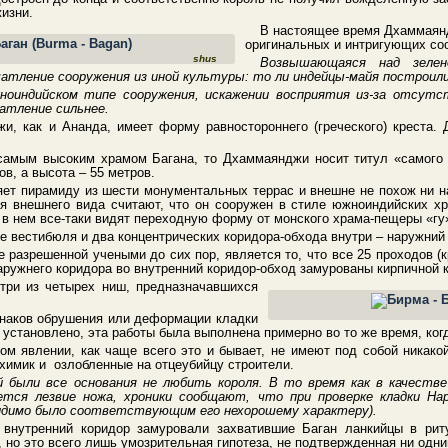
изни.
В настоящее время Дхаммаян
оригинальных и интригующих со
shus
Возвышающаяся над зелен
атление сооружения из иной культуры: то ли индейцы-майя построил
жноиндийском типе сооружения, искажении восприятия из-за отсут
атление сильнее.
, как и Ананда, имеет форму равностороннего (греческого) креста. 
самым высоким храмом Багана, то Дхаммаянджи носит титул «самого 
ов, а высота – 55 метров.
ет пирамиду из шести монументальных террас и внешне не похож ни н
я внешнего вида считают, что он сооружен в стиле южноиндийских х
 в нем все-таки видят переходную форму от монского храма-пещеры «гу»
 вестибюля и два концентрических коридора-обхода внутри – наружний 
е разрешенной учеными до сих пор, является то, что все 25 проходов (
аружнего коридора во внутренний коридор-обход замурованы кирпичной 
три из четырех ниш, предназначавшихся
знаков обрушения или деформации кладки
к установлено, эта работы была выполнена примерно во то же время, ког
ом явлении, как чаще всего это и бывает, не имеют под собой никако
химик и озлобленные на отцеубийцу строители.
были все основания не любить короля. В то время как в качестве
ется лезвие ножа, хроники сообщают, что при проверке кладки Нар
идимо было соответствующим его нехорошему характеру).
 внутренний коридор замуровали захватившие Баган ланкийцы в рит
, но это всего лишь умозрительная гипотеза, не подтвержденная ни одн