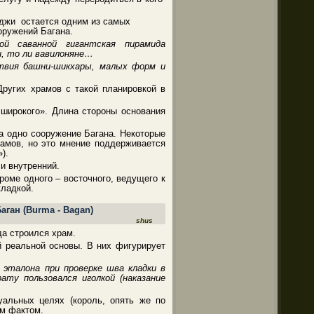
джи остается одним из самых
оружений Багана.
ой саванной гигантская пирамида
и, то ли вавилоняне…
ствия башни-шикхары, малых форм и
Других храмов с такой планировкой в
широкого». Длина стороны основания
а одно сооружение Багана. Некоторые
рамов, но это мнение поддерживается
).
и внутренний.
кроме одного – восточного, ведущего к
кладкой.
shus
да строился храм.
й реальной основы. В них фигурирует
 эталона при проверке шва кладки в
ату пользовался иголкой (наказание
уальных целях (король, опять же по
им фактом.