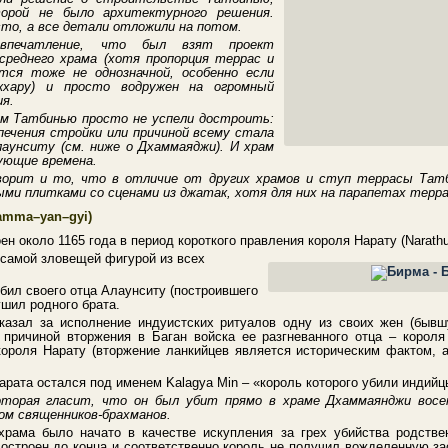
торой не было архитектурного решения.
то, а все детали отложили на потом.
 впечатление, что был взят проект
реднего храма (хотя пропорция террас и
тся тоже не однозначной, особенно если
хару) и просто водружен на огромный
ия.
ам Татбинью просто не успели достроить:
печения стройки или причиной всему стала
лаунситу (см. ниже о Дхаммаяджи). И храм
дующие времена.
оворит и то, что в отличие от других храмов и ступ террасы Та
и плитками со сценами из джатак, хотя для них на парапетах террас
amma
–
yan
–
gyi
)
 около 1165 года в период короткого правления короля Нарату (Narathu)
 самой зловещей фигурой из всех
убил своего отца Алаунситу (построившего
ушил родного брата.
казал за исполнение индуистских ритуалов одну из своих жен (бывш
 причиной вторжения в Баган войска ее разгневанного отца – корол
короля Нарату (вторжение ланкийцев является историческим фактом, а
арата остался под именем Kalagya Min – «король которого убили индийц
оторая гласит, что он был убит прямо в храме Дхаммаянджи восем
ом священников-брахманов.
храма было начато в качестве искупления за грех убийства родстве
остроен до конца и соответственно король не получил вожделенную зас