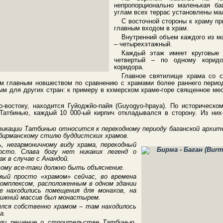
непропорционально маленькая ба
углам всех террас установлены ма
С восточной стороны к храму пр
главным входом в храм.
Внутренний объем каждого из ма
– четырехэтажный.
Каждый этаж имеет круговые 
четвертый – по одному коридо
коридора.
Главное святилище храма со с
ым главным новшеством по сравнению с храмами более раннего период
м для других стран: к примеру в кхмерском храме-горе священное мес
-востоку, находится Гуйоджйо-пайя (Guyogyo-hpaya). По историческо
Татбинью, каждый 10 000-ый кирпич откладывался в сторону. Из них
икации Татбинью относится к переходному периоду баганской архит
 бирманскому стилю буддистских храмов.
ь, негармоничному виду храма, переходный
осто. Слава богу нет никаких легенд о
к в случае с Анандой.
тому все-таки должно быть объяснение.
ый просто «храмом» сейчас, во времена
омплексом, расположенным в одном здании
е находились помещения для монахов, на
 нижний массив был монастырем.
ялся собственно храмом – там находилось
а.
али решение о строительстве Татбинью,