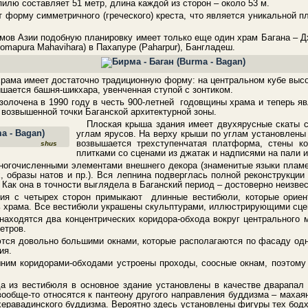
илю составляет 51 метр, длина каждой из сторон – около 53 м.
 форму симметричного (греческого) креста, что является уникальной п
мов Азии подобную планировку имеет только еще один храм Багана – Д
mapura Mahavihara) в Пахапуре (Paharpur), Бангладеш.
храма имеет достаточно традиционную форму: на центральном кубе высо
шается башня-шикхара, увенченная ступой с зонтиком.
олочена в 1990 году в честь 900-летней годовщины храма и теперь я
возвышенной точки Баганской архитектурной зоны.
Плоская крыша здания имеет двухярусные скаты 
углам ярусов. На верху крыши по углам установлен
возвышается трехступенчатая платформа, стены ко
shus
плитками со сценами из джатак и надписями на пали и
ногочисленными элементами внешнего декора (знаменитые языки пламе
 образы натов и пр.). Вся лепнина подверглась полной реконструкции 
 Как она в точности выглядела в Баганский период – достоверно неизвес
ия с четырех сторон примыкают длинные вестибюли, которые ориен
ь храма. Все вестибюли украшены скульптурами, иллюстрирующими сце
находятся два концентрических коридора-обхода вокруг центрального 
етров.
ся довольно большими окнами, которые располагаются по фасаду одн
ия.
ним коридорами-обходами устроены проходы, соосные окнам, поэтому 
а из вестибюля в основное здание установлены в качестве дварапал
вообще-то относятся к пантеону другого направления буддизма – махая
херавадинского буддизма. Вероятно здесь установлены фигуры тех бодх