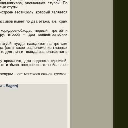
шня-шикхара, увенчанная ступой. По
лые ступы.
истроен вестибюль, который является
ссивов имеет по два этажа, т.е. храм
коридоры-обходы: первый, третий и
ру, второй – два концентрических
татуей Будды находится на третьем
а (хотя такое расположение главных
то для линги всегда располагается в
му преданию, для подсчета кирпичей,
-то и было построено это небольшое
ектуры – от монского стиля храмов-