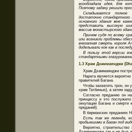
возобладала идея, для ко
Поэтому задачу решили прос
Складывается полное
достаточно стандартного с
основного здания мне каже
представить высокую шик
массив монастырского здан
Причем судя по всему хр
или возникли проблемы обес
внезапная смерть короля А
доделывали кое как в после
В пользу этой версии г
стандартными глазурованным
1.3 Храм Дхаммаянджи (
Dh
Храм Дхаммаянджи построен
Нарата является вероятно
правителей Багана.
Чтобы захватить трон, он 
храм Татбинью), а затем зад
Согласно преданию он на
принцессу и это послужило
оккупации Багана и смерти 
преданий).
В бирманских преданиях Н
Есть так же легенда, к
прибывшими в Баган под вид
Вероятно, строительство 
Дхаммаянджи так и не был д