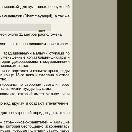
ланировкой для культовых сооружений
хаммаянджи (Dhammayangyi), а так же
shus
той около 11 метров расположена
вляет постоянно сияющим ориентиром,
с традиционными малыми ступами по
ы уменьшенные копии башни-шикхары и
торой декорированы глазурованными
 монском языке.
ни на порталах и коньках крыш, ряды
в конце 18-го века и сделана в стиле
тно.
тированы по сторонам света и через
ны из жизни Будды Гаутамы.
монолита, который имеет четыре ниши
о над другим и создают впечатление,
даже внутренний коридор достаточно
 – стражников-охранителей – большие
ны, которая беспощадно искоренялась
исатв, которые получили статус натов