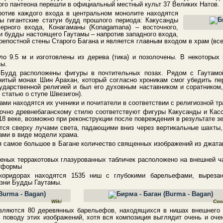
ого пантеона перешли в официальный местный культ 37 Великих Натов.
ротив каждого входа в центральном монолите находятся
ы гигантские статуи будд прошлого периода: Какусанды
верного входа, Конагаманы (Konagamana) – восточного,
и будды настоящего Гаутамы – напротив западного входа,
репостной стены Старого Багана и является главным входом в храм (вс
о 9.5 м и изготовлены из дерева (тика) и позолочены. В некоторых 
зы.
Будд расположены фигуры в почтительных позах. Рядом с Гаутамой
нитый монах Шин Арахан, который согласно хроникам смог убедить пе
ударственной религией и был его духовным наставником и соратником
 статью о ступе Швезигон).
ми находятся их ученики и почитатели в соответствии с религиозной тр
точно древнебаганскому стилю соответствуют фигуры Какусанды и Кас
8 веке, возможно при реконструкции после повреждения в результате з
тся сверху лучами света, падающими вниз через вертикальные шахты,
ами в виде модели храма.
 самое большое в Багане количество священных изображений из джатак
еных терракотовых глазурованных табличек расположено на внешней ч
атформы
коридорах находятся 1535 ниш с глубокими барельефами, вырезан
зни Будды Гаутамы.
Wiki
Coo
ляются 80 деревянных барельефов, находящихся в нишах внешнего 
о поводу этих изображений, хотя вся композиция выглядит очень и оче