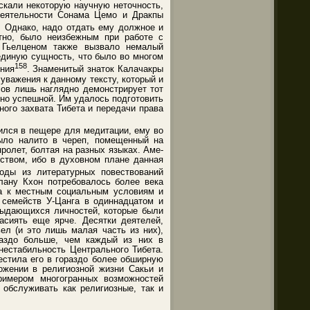
скали некоторую научную неточность,
 деятельности Сонама Цемо и Дракпы
. Однако, надо отдать ему должное и
ятно, было неизбежным при работе с
й Гьелценом также вызвало немалый
единую сущность, что было во многом
158
ения
. Знаменитый знаток Калачакры
уважения к данному тексту, который и
сов лишь наглядно демонстрирует тот
но успешной. Им удалось подготовить
ного захвата Тибета и передачи права
ился в пещере для медитации, ему во
было налито в череп, помещенный на
ролет, болтая на разных языках. Аме-
рством, ибо в духовном плане данная
зоды из литературных повествований
клану Кхон потребовалось более века
ма к местным социальным условиям и
 семейств У-Цанга в одиннадцатом и
выдающихся личностей, которые были
асиять еще ярче. Десятки деятелей,
ел (и это лишь малая часть из них),
раздо больше, чем каждый из них в
нестабильность Центрального Тибета.
естила его в гораздо более обширную
ожении в религиозной жизни Сакьи и
имером многогранных возможностей
 обслуживать как религиозные, так и