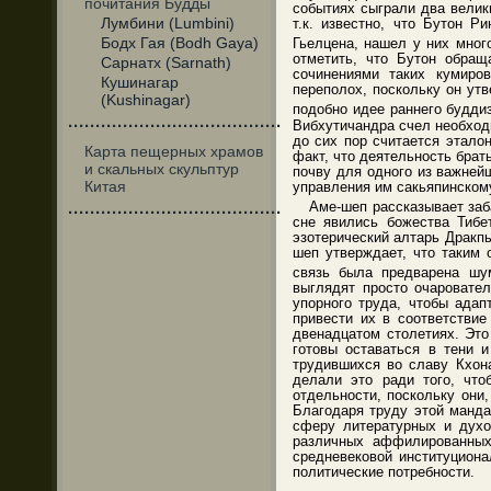
почитания Будды
событиях сыграли два велик
Лумбини (Lumbini)
т.к. известно, что Бутон 
Бодх Гая (Bodh Gaya)
Гьелцена, нашел у них мног
отметить, что Бутон обращ
Сарнатх (Sarnath)
сочинениями таких кумиро
Кушинагар
переполох, поскольку он ут
(Kushinagar)
подобно идее раннего будди
·······································
Вибхутичандра счел необход
до сих пор считается этало
Карта пещерных храмов
факт, что деятельность бра
и скальных скульптур
почву для одного из важней
Китая
управления им сакьяпинском
Аме-шеп рассказывает заб
·······································
сне явились божества Тибе
эзотерический алтарь Дракпы
шеп утверждает, что таким 
связь была предварена шум
выглядят просто очаровател
упорного труда, чтобы ада
привести их в соответстви
двенадцатом столетиях. Эт
готовы оставаться в тени 
трудившихся во славу Кхона
делали это ради того, что
отдельности, поскольку они
Благодаря труду этой манда
сферу литературных и духо
различных аффилированных
средневековой институциона
политические потребности.