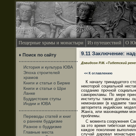
Пещерные храмы и монастыри
Из путешествий
О Юг
9.11 Заключение: на
♦ Поиск по сайту
·······································
Дэвидсон Р.М. «Тибетский рен
История и культура ЮВА
Эпоха строителей
<< К оглавлению
храмов
К началу тринадцатого ст
Книги и статьи о Бирме
некоторой социальной неста
Книги и статьи о Шри
созданию прочной социальн
Ланке
саморекламы. По мере прин
Буддистские ступы
институты также должны оц
немонахами (в кадампе так
Индии и ЮВА
авторитета индийских модел
·······································
Жанга, или махинациями мон
проблемы.
Переводы статей и книг
о раннем буддизме
С момента сооружения Сак
за это время тибетская мод
Разное о буддизме
каждое поколение выполнял
Главные места
случай даровал монастырю 