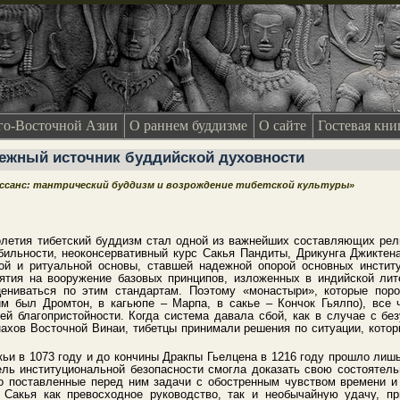
о-Восточной Азии
О раннем буддизме
О сайте
Гостевая кни
дежный источник буддийской духовности
ессанс: тантрический буддизм и возрождение тибетской культуры»
олетия тибетский буддизм стал одной из важнейших составляющих рел
бильности, неоконсервативный курс Сакья Пандиты, Дрикунга Джиктен
ой и ритуальной основы, ставшей надежной опорой основных инсти
ятия на вооружение базовых принципов, изложенных в индийской лите
ениваться по этим стандартам. Поэтому «монастыри», которые пор
им был Дромтон, в кагьюпе – Марпа, в сакье – Кончок Гьялпо), все
ей благопристойности. Когда система давала сбой, как в случае с б
ахов Восточной Винаи, тибетцы принимали решения по ситуации, которы
ьи в 1073 году и до кончины Дракпы Гьелцена в 1216 году прошло лишь
ель институциональной безопасности смогла доказать свою состоятельн
о поставленные перед ним задачи с обостренным чувством времени и
Сакья как превосходное руководство, так и необычайную удачу, п