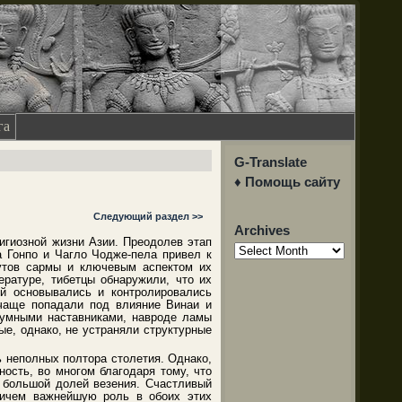
га
G-Translate
♦ Помощь сайту
Следующий раздел >>
Archives
игиозной жизни Азии. Преодолев этап
Archives
а Гонпо и Чагло Чодже-пела привел к
тутов сармы и ключевым аспектом их
ратуре, тибетцы обнаружили, что их
ой основывались и контролировались
 чаще попадали под влияние Винаи и
езумными наставниками, навроде ламы
е, однако, не устраняли структурные
 неполных полтора столетия. Однако,
ость, во многом благодаря тому, что
 большой долей везения. Счастливый
ричем важнейшую роль в обоих этих