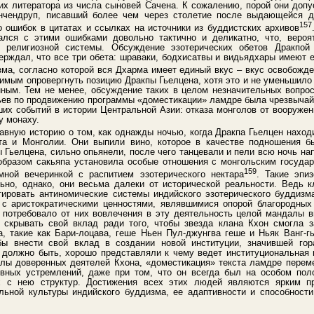
их литератора из числа сыновей Сачена. К сожалению, порой они допу
Ринчендруп, писавший более чем через столетие после выдающейся
157
о ошибок в цитатах и ссылках на источники из буддистских архивов
ался с этими ошибками довольно тактично и деликатно, что, веро
в религиозной системы. Обсуждение эзотерических обетов Дракпо
верждал, что все три обета: шраваки, бодхисатвы и видьядхары имеют 
зма, согласно которой вся Дхарма имеет единый вкус – вкус освобожд
имым опровергнуть позицию Дракпы Гьелцена, хотя это и не уменьшило 
нным. Тем не менее, обсуждение таких в целом незначительных вопро
тьев по продвижению программы «доместикации» ламдре была чрезвычай
ших событий в истории Центральной Азии: отказа монголов от вооружен
у монаху.
авную историю о том, как однажды ночью, когда Дракпа Гьелцен наход
та и Монголии. Они выпили вино, которое в качестве подношения 
 Гьелцена, сильно опьянели, после чего танцевали и пели всю ночь нап
образом сакьяпа установила особые отношения с монгольским госуда
159
ной вечеринкой с распитием эзотерического нектара
. Такие эпи
ьно, однако, они весьма далеки от исторической реальности. Ведь 
птировать антиномические системы индийского эзотерического буддиз
е с аристократическими ценностями, являвшимися опорой благородных
о потребовало от них вовлечения в эту деятельность целой мандалы 
и скрывать свой вклад ради того, чтобы звезда клана Кхон смогла з
, такие как Бари-лоцава, геше Ньен Пул-джунгва геше и Ньяк Ванг-гь
бы внести свой вклад в создании новой институции, значившей го
, должно быть, хорошо представляли к чему ведет институциональная 
лы доверенных деятелей Кхона, «доместикация» текста ламдре перем
вных устремлений, даже при том, что он всегда был на особом пол
 с нею структур. Достижения всех этих людей являются ярким пр
льной культуры индийского буддизма, ее адаптивности и способности