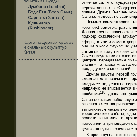
почитания Будды
отмечается, что существу
Лумбини (Lumbini)
перечисленных в «Содержани
Бодх Гая (Bodh Gaya)
причем Дракпа Гьелцен конк
Сачена, и здесь, по всей вид
Сарнатх (Sarnath)
Помимо комментариев, мы
Кушинагар
коротких) заметок, разъяс
(Kushinagar)
Данная группа начинается 
·······································
подход: физические атрибу
сферы, и части самого двор
Карта пещерных храмов
оно ни в коем случае не ун
и скальных скульптур
сакьяпой и гелугпинским ав
Китая
Сачен представляет «настав
·······································
центров, передаваемые при 
знания», а также «наставл
предыдущих разъяснений.
Другие работы первой гр
сложная для понимания фраз
владычества, успешно обрет
напрямую не вписывается в 
118
проблемы
. Довольно тума
Сачен составил небольшую з
огненного жертвоприношения
выполняется несколько ина
теоретические работы, одн
области гениталий, а друг
половиной и тринадцатой ст
целью на пути к конечной ст
Вторая группа текстов о