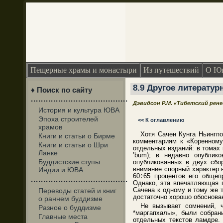
Пещерные храмы и монастыри
Из путешествий
О Юг
8.9 Другое литератур
♦ Поиск по сайту
·······································
Дэвидсон Р.М. «Тибетский рен
История и культура ЮВА
Эпоха строителей
<< К оглавлению
храмов
Хотя Сачен Кунга Ньингпо
Книги и статьи о Бирме
комментариям к «Коренному
Книги и статьи о Шри
отдельных изданий: в томах 
Ланке
’bum); в недавно опублик
Буддистские ступы
опубликованных в двух сбор
внимание спорный характер 
Индии и ЮВА
60÷65 процентов его общеп
·······································
Однако, эта впечатляющая п
Сачена к одному и тому же 
Переводы статей и книг
достаточно хорошо обоснова
о раннем буддизме
Не вызывает сомнений, ч
Разное о буддизме
*маргапхалы», были собран
Главные места
отдельных текстов ламдре.