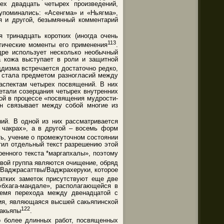
ех двадцать четырех произведений,
упоминались: «Асенгма» и «Ньягма»,
ся и другой, безымянный комментарий
 тринадцать коротких (иногда очень
113
тические моменты его применения
.
дре использует несколько необычный
а кожа выступает в роли и защитной
ддизма встречается достаточно редко,
ы стала предметом разногласий между
аспектам четырех посвящений. В них
етали созерцания четырех внутренних
ой в процессе «посвящения мудрости-
ен связывает между собой многие из
ий. В одной из них рассматривается
х чакрах», а в другой – восемь форм
ть, учение о промежуточном состоянии
тил отдельный текст разрешению этой
ренного текста *маргапхалы», поэтому
рвой группа являются очищение, обряд
 Ваджрасаттвы/Ваджрахеруки, которое
ратких заметок присутствуют еще две
«бхага-мандале», располагающейся в
ремя перехода между двенадцатой с
дия, являющаяся высшей сакьяпинской
122
сакьяпы
.
о более длинных работ, посвященных