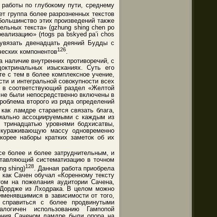
 работы по глубокому пути, среднему
ет группа более разрозненных текстов
большинство этих произведений также
льных текста» (gzhung shing chen po
еализацию» (rtogs pa bskyed pa’i chos
 увязать двенадцать деяний Будды с
126
ческих компонентов
.
а наличие внутренних противоречий, с
октринальных изысканиях. Суть его
те с тем в более комплексное учение,
ти и интегральной совокупности всех
х в соответствующий раздел «Желтой
е не были непосредственно включены в
проблема второго из ряда определений
 как ламдре старается связать блага,
рмально ассоциируемыми с каждым из
, тринадцатью уровнями бодхисатвы,
ескураживающую массу одновременно
корее наборы кратких заметок об их
се более и более затруднительным, и
ставляющий систематизацию в точном
128
ng shing)
. Данная работа приобрела
, как Сачен обучал «Коренному тексту
том на пожелания аудитории Сачена,
и Дордже из Лходрака. В целом можно
именявшимися в зависимости от того,
 справиться с более продвинутыми
логичен использованию Гампопой
вания Саченом ламдре были опора на