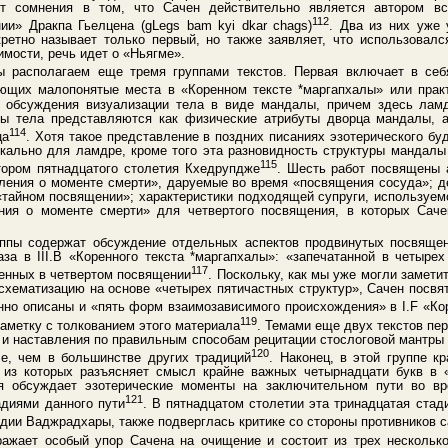
ют сомнения в том, что Сачен действительно является автором вс
112
и» Дракпа Гьелцена (gLegs bam kyi dkar chags)
. Два из них уже 
ретно называет только первый, но также заявляет, что использовал
имости, речь идет о «Ньягме».
 располагаем еще тремя группами текстов. Первая включает в себя
няющих малопонятые места в «Коренном тексте *маргапхалы» или прак
с обсуждения визуализации тела в виде мандалы, причем здесь лам
ты тела представляются как физические атрибуты дворца мандалы, 
114
ца
. Хотя такое представление в поздних писаниях эзотерического бу
икально для ламдре, кроме того эта разновидность структуры мандал
115
тором пятнадцатого столетия Кхедрупдже
. Шесть работ посвящены 
ления о моменте смерти», даруемые во время «посвящения сосуда»; д
«тайном посвящении»; характеристики подходящей супруги, используем
ения о моменте смерти» для четвертого посвящения, в которых Сач
уппы содержат обсуждение отдельных аспектов продвинутых посвящен
а в III.B «Коренного текста *маргапхалы»: «запечатанной в четыре
117
енных в четвертом посвящении
. Поскольку, как мы уже могли замети
схематизацию на основе «четырех пятичастных структур», Сачен посвя
нно описаны и «пять форм взаимозависимого происхождения» в I.F «Ко
119
аметку с толкованием этого материала
. Темами еще двух текстов пе
 и наставления по правильным способам рецитации стослоговой мантры
120
че, чем в большинстве других традиций
. Наконец, в этой группе к
а из которых разъясняет смысл крайне важных четырнадцати букв в 
ая обсуждает эзотерические моменты на заключительном пути во в
121
адиями данного пути
. В пятнадцатом столетии эта тринадцатая ста
адии Ваджрадхары, также подверглась критике со стороны противников 
тражает особый упор Сачена на очищение и состоит из трех нескольк