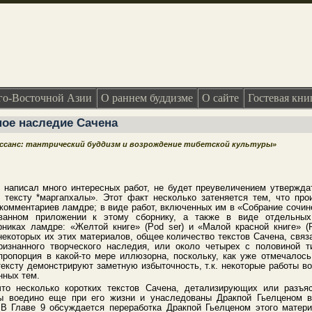
о-Восточной Азии
О раннем буддизме
О сайте
Гостевая кни
ное наследие Сачена
ессанс: тантрический буддизм и возрождение тибетской культуры»
 написал много интересных работ, не будет преувеличением утвержда
 тексту *маргапхалы». Этот факт несколько затеняется тем, что про
комментариев ламдре; в виде работ, включенных им в «Собрание сочине
ованном приложении к этому сборнику, а также в виде отдельных
никах ламдре: «Желтой книге» (Pod ser) и «Малой красной книге» (
некоторых их этих материалов, общее количество текстов Сачена, связ
ризнанного творческого наследия, или около четырех с половиной т
ропорция в какой-то мере иллюзорна, поскольку, как уже отмечалос
тексту демонстрируют заметную избыточность, т.к. некоторые работы в
нных тем.
то несколько коротких текстов Сачена, детализирующих или разъя
ы воедино еще при его жизни и унаследованы Дракпой Гьелценом в
 В Главе 9 обсуждается переработка Дракпой Гьелценом этого матер