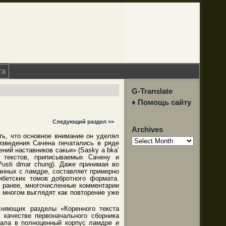
га
G-Translate
♦ Помощь сайту
Следующий раздел >>
Archives
ть, что основное внимание он уделял
Archives
изведения Сачена печатались в ряде
ний наставников сакьи» (Sasky a bka’
 текстов, приписываемых Сачену и
Pusti dmar chung). Даже принимая во
анных с ламдре, составляет примерно
ибетских томов добротного формата.
ь ранее, многочисленные комментарии
о многом выглядят как повторение уже
сняющих разделы «Коренного текста
 качестве первоначального сборника
иала в полноценный корпус ламдре и