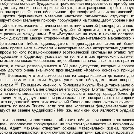
и обучении основам буддизма и тройственная непрерывность при обучен
для вступления на эзотерический путь, текст раскрывает тройственн
сно ваджраяне. Основа обеспечивает философский и психологический 
 кратко формализует материал «четырех пятичастных структур» из
лирует окончательную природу пробуждения на тринадцатом уровне из
щий систематизацию в точном соответствии с книгой [ламдре] и личнос
ми и эзотерическими формами буддийской практики, то в двух других
е различия между ними. Его «Вступление на путь и начало следован
окой дискуссии между сторонниками фундаментального махаянского 
ентральном Тибете одиннадцатого и двенадцатого столетий был
ричем против него выступали и некоторые весьма авторитетные деятели
опросы точного позиционирования эзотерической системы на этапах пут
одходами к буддизму, указывая на то, что в эзотерической системе
ы экзотерических «совершенств», особенно на начальных этапах практи
бота, а также развернувшиеся в У-Цанге дискуссии, которые и прове
ом другого очень значимого произведения: «Кратких основных принцип
130
. Возможно, что это самое раннее из сохранившихся до наших дне
го в восьмом столетии Буддхагухьи, уже обсуждал такие вопрос
131
тантрам
. По общему мнению, у Го-лоцавы Кхукпы Лхеце также было с
то в своей работе Сачен следовал его структуре. В этом тексте Сачен 
и начале следования по нему», но здесь его подход гораздо более ф
личия между двумя колесницами (махаяна и ваджраяна) с точки зрени
, что подоплекой всех этих изысканий Сачена являлась очень значимая
решить по всему Тибету: если эти две колесницы фундаментально раз
ндуют на звание буддийских? Или же, если они обе являются буддий
эти вопросы, изложенном в «Кратких общих принципах тантрическо
ель: абсолютное пробуждение, но при этом указывается на психологич
тем. Адепт махаяны отвергает основы материальной жизни, поэто
усно ограничиваются, и они считаются ядовитыми, как листья ядовитых