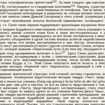
123
етных психофизических препятствий
. За ними следуют две короткие
124
IV.B), согласующиеся со стандартным категориям
. Наконец, существу
пределенного авторства, заимствованных из колофонов. Тем не менее, 
пой Гьелценом категоризации и разделены на «четыре великих поясните
из них написан самим Дракпой Гьелценом) и «пять учений, ускоряющих р
тствует своеобразная попытка йогической герменевтики, пытающаяся
, т.е. Сачен таким образом поддерживает идеализацию внутренних йоги
ю воедино буддийского повествования и йогического опыта указывают н
вались ранние учителя клана Кхон в своих институциональных и д
ере того, как ламдре превращалось во всё более эзотерическое и вмес
ъяснять объединение в одной системе базовых аспектов недвойственнос
бщих чертах этот вопрос рассматривается в трех текстах, включенны
кту могут рассматриваться вкупе с другим сочинениями Сачена, которы
от, носящей название «Пересечение пути» (Lam bsre ba), обсуждается 
127
ором плод одновременно включает и путь
. Здесь Сачен разъясняет,
авлениям, ассоциируемым с путем, с комплексными структурами, фо
ий этого пути: мирскими/надмирными путями, пятью путями махаяны
 телами Будды и т.п. Этим Сачен попытался внести ясность в об
орыми насыщен «Коренной текст *маргапхалы», содержащий в себе с
исчерпывающий анализ.
давание практической структуры этой сложной системы становилось в
зведение, посвященное педагогическим методам ламдре: «Текст, пред
] и личностью ученика» (Gang zag gzhung ji lta ba bzhin du dkri ba’i gzhu
она дает нам хотя и смутное, но все же какое-то представление о том
то написание «Текста, представляющего систематизацию» стало отве
н был создан по запросу одного из его учеников Картона Джосе Чакь
ники ламдре располагали двумя разными стратегиями преподавания, пр
еловека основам буддийской доктрины, или же он был способен
ниями и медитациями ваджраяны. Такой подход полностью ана
тепенного» путей. Похоже, это что стандартными методами препода