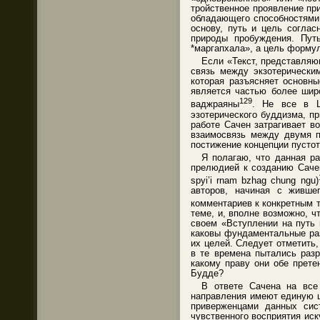
тройственное проявление пр
обладающего способностями 
основу, путь и цель согла
природы пробуждения. Путь
*маргапхала», а цель форму
Если «Текст, представляю
связь между экзотерически
которая разъясняет основны
является частью более шир
129
ваджраяны
. Не все в Ц
эзотерического буддизма, п
работе Сачен затрагивает в
взаимосвязь между двумя п
постижение концепции пустот
Я полагаю, что данная ра
прелюдией к созданию Сачен
spyi’i rnam bzhag chung ngu)
авторов, начиная с живше
комментариев к конкретным 
теме, и, вполне возможно, ч
своем «Вступлении на путь 
каковы фундаментальные раз
их целей. Следует отметить
в те времена пытались раз
какому праву они обе прете
Будде?
В ответе Сачена на все 
направления имеют единую ц
приверженцами данных сис
чувственного восприятия иск