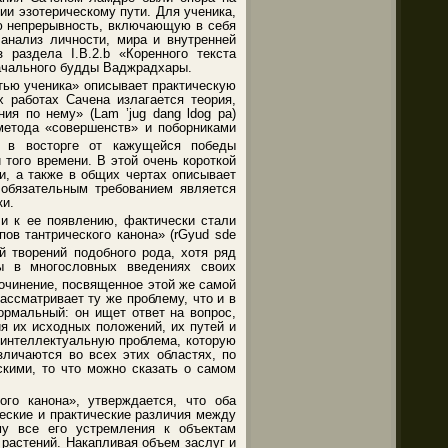
ии эзотерическому пути. Для ученика,
ую непрерывность, включающую в себя
анализ личности, мира и внутренней
 раздела I.B.2.b «Коренного текста
начального будды Ваджрадхары.
тью ученика» описывает практическую
 работах Сачена излагается теория,
ия по нему» (Lam ’jug dang ldog pa)
метода «совершенств» и поборниками
и в восторге от кажущейся победы
 того времени. В этой очень короткой
и, а также в общих чертах описывает
 обязательным требованием является
ки.
ли к ее появлению, фактически стали
ов тантрического канона» (rGyud sde
й творений подобного рода, хотя ряд
ы в многословных введениях своих
очинение, посвященное этой же самой
рассматривает ту же проблему, что и в
ормальный: он ищет ответ на вопрос,
я их исходных положений, их путей и
 интеллектуальную проблема, которую
личаются во всех этих областях, по
скими, то что можно сказать о самом
го канона», утверждается, что оба
еские и практические различия между
му все его устремления к объектам
 растений. Накапливая объем заслуг и