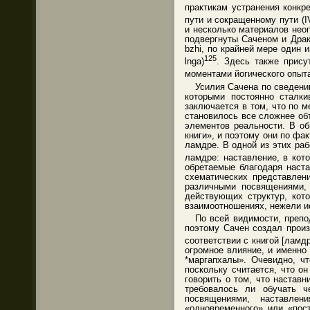
практикам устранения конкр
пути и сокращенному пути (
и несколько материалов нео
подвергнуты Саченом и Драк
bzhi, по крайней мере один 
125
lnga)
. Здесь также прису
моментами йогического опыта
Усилия Сачена по сведени
которыми постоянно сталки
заключается в том, что по м
становилось все сложнее об
элементов реальности. В о
книги», и поэтому они по фа
ламдре. В одной из этих раб
ламдре: наставление, в кот
обретаемые благодаря наст
схематических представлен
различными посвящениями,
действующих структур, кот
взаимоотношениях, нежели 
По всей видимости, препо
поэтому Сачен создал прои
соответствии с книгой [ламдре
огромное влияние, и именно 
*маргапхалы». Очевидно, ч
поскольку считается, что о
говорить о том, что настав
требовалось ли обучать ч
посвящениями, наставле
«одновременного» или «пос