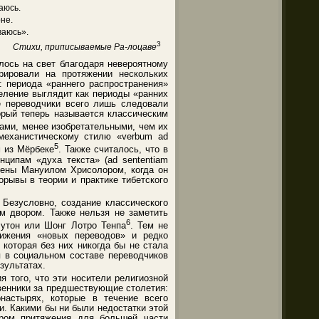
аюсь.
рне.
ваюсь».
3
Стихи, приписываемые Ра-лоцаве
лось на свет благодаря невероятному
рировали на протяжении нескольких
: периода «раннего распространения»
зделение выглядит как периоды «ранних
ие переводчики всего лишь следовали
орый теперь называется классическим
ами, менее изобретательными, чем их
 механистическому стилю «verbum ad
5
м из Мёрбеке
. Также считалось, что в
ципам «духа текста» (ad sententiam
ожены Мануилом Хрисолором, когда он
орывы в теории и практике тибетского
 Безусловно, создание классического
м двором. Также нельзя не заметить
6
Бутон или Шонг Лотро Тенпа
. Тем не
вижения «новых переводов» и редко
которая без них никогда бы не стала
я в социальном составе переводчиков
зультатах.
 того, что эти носители религиозной
твенники за предшествующие столетия:
настырях, которые в течение всего
. Какими бы ни были недостатки этой
тром притяжения для большей части