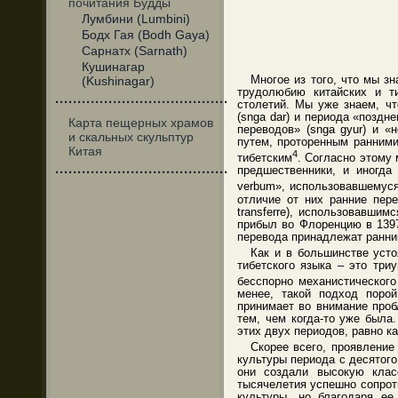
почитания Будды
Лумбини (Lumbini)
Бодх Гая (Bodh Gaya)
Сарнатх (Sarnath)
Кушинагар
Многое из того, что мы з
(Kushinagar)
трудолюбию китайских и ти
·······································
столетий. Мы уже знаем, чт
(snga dar) и периода «поздн
Карта пещерных храмов
переводов» (snga gyur) и «
и скальных скульптур
путем, проторенным ранними
Китая
4
тибетским
. Согласно этому
предшественники, и иногда
·······································
verbum», использовавшемуся
отличие от них ранние пер
transferre), использовавши
прибыл во Флоренцию в 1397
перевода принадлежат ранни
Как и в большинстве усто
тибетского языка – это тр
бесспорно механистического
менее, такой подход порой
принимает во внимание проб
тем, чем когда-то уже была
этих двух периодов, равно ка
Скорее всего, проявление
культуры периода с десятог
они создали высокую класс
тысячелетия успешно сопрот
культуры, но благодаря е