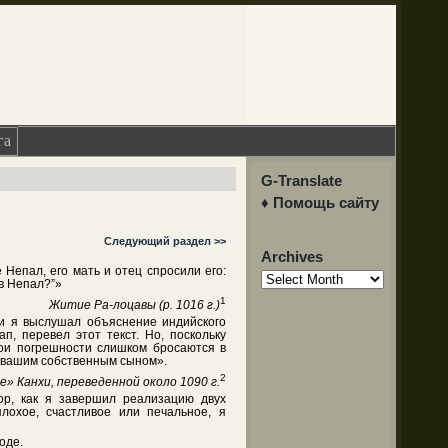
га
G-Translate
♦ Помощь сайту
Следующий раздел >>
Archives
 Непал, его мать и отец спросили его:
Archives
 в Непал?”»
1
Житие Ра-лоцавы (р. 1016 г.)
 и я выслушал объяснение индийского
, перевел этот текст. Но, поскольку
мои погрешности слишком бросаются в
л вашим собственным сыном».
2
» Канхи, переведенной около 1090 г.
пор, как я завершил реализацию двух
лохое, счастливое или печальное, я
оде.