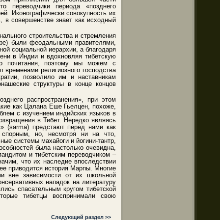
то переводчики периода «позднего
ей. Иконографически совокупность их
, в совершенстве знает как исходный
нального строительства и стремления
-юре) были феодальными правителями,
ной социальной иерархии, а благодаря
ени в Индии и вдохновляя тибетскую
го почитания, поэтому мы можем с
л временами религиозного господства
кратии, позволило им и наставникам
онашеские структуры в конце концов
озднего распространения», при этом
кие как Цалана Еше Гьелцен, похоже,
облем с изучением индийских языков в
озвращения в Тибет. Нередко являясь
в» (sarma) предстают перед нами как
 спорным, но, несмотря ни на что,
ные системы махайоги и йогини-тантр,
пособностей была настолько очевидна,
пандитом и тибетским переводчиком –
начим, что их наследие впоследствии
лее приводится история Марпы. Многие
ми вне зависимости от их школьной
консервативных нападок на литературу
ялись спасательным кругом тибетской
которые тибетцы воспринимали свою
Следующий раздел >>