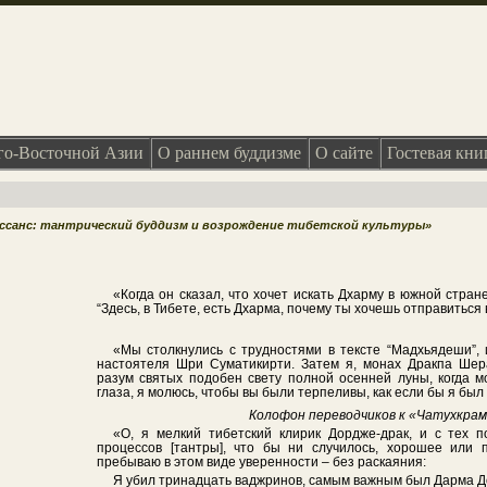
о-Восточной Азии
О раннем буддизме
О сайте
Гостевая кни
ессанс: тантрический буддизм и возрождение тибетской культуры»
«Когда он сказал, что хочет искать Дхарму в южной стране
“Здесь, в Тибете, есть Дхарма, почему ты хочешь отправиться
«Мы столкнулись с трудностями в тексте “Мадхьядеши”,
настоятеля Шри Суматикирти. Затем я, монах Дракпа Шерап
разум святых подобен свету полной осенней луны, когда 
глаза, я молюсь, чтобы вы были терпеливы, как если бы я бы
Колофон переводчиков к «Чатухкраме
«О, я мелкий тибетский клирик Дордже-драк, и с тех 
процессов [тантры], что бы ни случилось, хорошее или п
пребываю в этом виде уверенности – без раскаяния:
Я убил тринадцать ваджринов, самым важным был Дарма Д