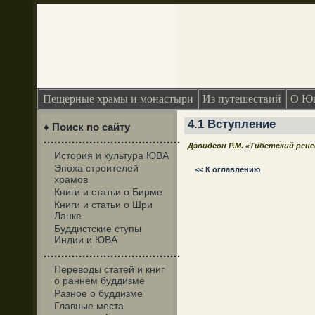
Пещерные храмы и монастыри
Из путешествий
О Юг
4.1 Вступление
♦ Поиск по сайту
·······································
Дэвидсон Р.М. «Тибетский рен
История и культура ЮВА
Эпоха строителей
<< К оглавлению
храмов
Книги и статьи о Бирме
Книги и статьи о Шри
Ланке
Буддистские ступы
Индии и ЮВА
·······································
Переводы статей и книг
о раннем буддизме
Разное о буддизме
Главные места