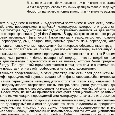
Даже если за это я буду рожден в аду, я ни в чем не раскаив
Я взял в супруги около пяти юных девиц во главе с Осер Бу
Несмотря на то, что я погряз в похоти, я ни в чем не раскаи
наем о буддизме в целом и буддистском эзотеризме в частности, появи
бетских переводчиков индийской литературы, которое они демонст
о у тибетцев буддистское наследие формально делится на две части
его распространения» (phyi dar) Дхармы. В другой трактовке это же ра
новых переводов» (gsar gyur). Также иногда утверждается, что поздн
 первопроходцами, создавшими, помимо прочего, язык переводов, кот
 мнению, новые ученые-переводчики были хорошо образованными трудяг
 больше полагалась на систему дословного перевода, аналогичную
 такими схоластическими переводчиками греческого языка, как Вилье
еводчики применяли более изощренный подход – что-то подобное прин
мся для перевода с греческого языка на латынь, которые были предл
 году. Т.е. суть этой идеи заключается в том, что самые значимые пр
м представителям этой профессии, а не их последователям.
явшихся представлений, в этих утверждениях есть своя доля истины.
иумф переводческой группы, созданной и финансировавшейся имперски
 стиля переводчиков четырнадцатого столетия, таких как, например, 
 подразумевает второстепенность исторической роли участников д
лемы, связанные с возрождением из мелких осколков былой культуры, 
. Более того, не всеми признается сам факт принципиального различи
к и в их мотивации, переводимой ими литературе, а так же в итоговых ре
 неуважения к более поздним ученым является следствием непонимания
о по двенадцатый века смогли сделать то, чего не сделали их предшес
ическую религиозно-литературную культуру, сосредоточенную в мо
ивлялись напору центробежных политических сил тибетской цивилизации
е литературе, ритуалам и философии Тибет со временем стал цен