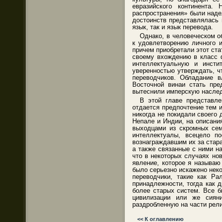
евразийского континента.
распространения» были наде
достоинств представлялась 
язык, так и язык перевода.
Однако, в человеческом о
к удовлетворению личного и
причем приобретали этот ста
своему вхождению в класс 
интеллектуальную и инсти
уверенностью утверждать, ч
переводчиков. Обладание в
Восточной винаи стать пре
вытеснили имперскую наслед
В этой главе представле
отдается предпочтение тем 
никогда не покидали своего
Непале и Индии, на описани
выходцами из скромных семе
интеллектуалы, всецело п
вознаграждавшим их за стара
а также связанные с ними н
что в некоторых случаях но
явление, которое я называю
было серьезно искажено неко
переводчики, такие как Р
принадлежности, тогда как 
более старых систем. Все б
цивилизации или же сияни
раздробленную на части рели
<< К оглавлению