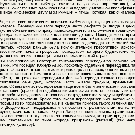
 Неудивительно, что тибетцы считали (и до сих пор считают), ч
лены божественным вдохновением и обладали уникальной квалификаци
в виде мифической двуглавой кукушки – птицы, которая, как считалось
бществе такие достижения невозможны без сопутствующего институцио
нтереса. Переводчики этого периода часто де-факто (а иногда и де
тус не обязательно по праву происхождения или положения в традицион
феодалов в качестве новых властителей Дхармы. Проводя много врем
туциональную жизнь, они сами становились объектами религиозно
то период с начала одиннадцатого по начало двенадцатого столетий бы
ластью, которая раньше была исключительной прерогативой аристо
двестниками начала процесса, посредством которого буддистские м
ственную линию, навсегда лишив ее власти в этой стране.
ны жизнеописания некоторых тантрических переводчиков периода «п
из них, кто посещал Южную Азию, поскольку отдельные переводчики, та
 дома. Основной акцент в этих историях сделан на преодолении ими пр
ях их остановок в Гималаях и на их новом социальном статусе после в
йств, тантрические переводчики (lotsawa) периода «новых переводо
освятившие себя делу, которое часто бывало трудным, временами
ние. Объектами их исследований чаще всего были йогические и ритуаль
аставления (upadesa) и подобные им йогические тексты. Ценность их с
вые работы создавались в процессе сотрудничества между индийским 
 «серыми» текстами. Кроме того, вклад переводчиков был настолько з
торыми из их последователей, и в качестве примера такого явления да
ало Дордже-драк, поддерживали отношения с религиозными деятеля
другие, такие как Го-лоцава Кхукпа Лхеце, являлись инициаторами нео
ыли вовлечены в эту погоню за новыми знаниями, которые представл
ем светильника во тьме «города призраков» (pretapuri) (так не
гиозную культуру).