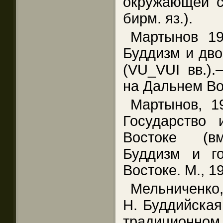
окружающей ср
бирм. яз.).
Мартынов 1
Буддизм и дво
(VU_VUI вв.).
на Дальнем Во
Мартынов, 1
Государство
Востоке (вм
Буддизм и г
Востоке. М., 1
Мельниченко,
Н. Буддийская
традиционном