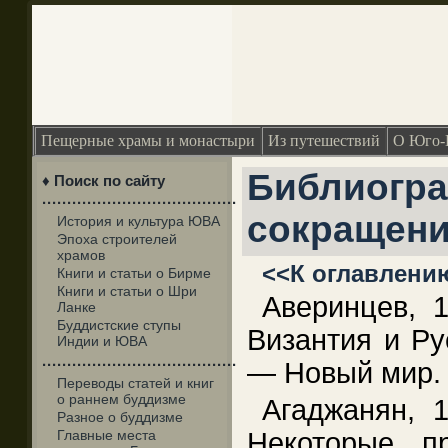
Пещерные храмы и монастыри
Из путешествий
О Юго-
Библиогра
♦ Поиск по сайту
·······································
сокращен
История и культура ЮВА
Эпоха строителей
храмов
<<К оглавлени
Книги и статьи о Бирме
Книги и статьи о Шри
Аверинцев, 
Ланке
Буддистские ступы
Византия и Ру
Индии и ЮВА
·······································
— Новый мир.
Переводы статей и книг
о раннем буддизме
Агаджанян, 
Разное о буддизме
Главные места
Некоторые п