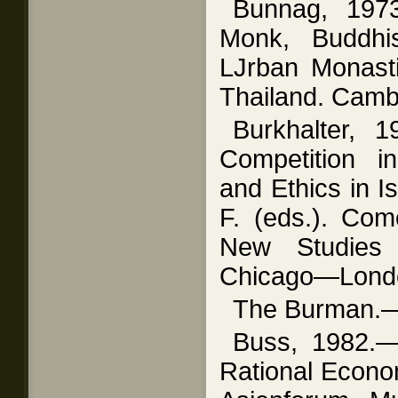
Bunnag, 197
Monk, Buddhi
LJrban Monasti
Thailand. Camb
Burkhalter, 
Competition i
and Ethics in 
F. (eds.). Com
New Studies 
Chicago—Londo
The Burman.—
Buss, 1982.—
Rational Econom