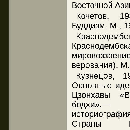
Восточной Азии
Кочетов, 1
Буддизм. М., 1
Краснод
Краснодембск
мировоззрен
верования). М.
Кузнецов, 
Основные иде
Цзонхавы «В
бодхи».— И
историограф
Страны Ц