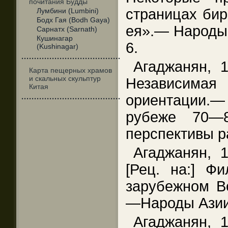
почитания Будды
страницах бир
Лумбини (Lumbini)
Бодх Гая (Bodh Gaya)
ея».— Народы 
Сарнатх (Sarnath)
Кушинагар
6.
(Kushinagar)
·······································
Агаджанян, 
Карта пещерных храмов
и скальных скульптур
Независима
Китая
ориентации.—
·······································
рубеже 70—8
перспективы ра
Агаджанян, 
[Рец. на:] Ф
зарубежном Во
—Народы Азии 
Агаджанян, 