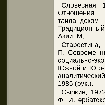
Словесная, 
Отношения
таиландс
Традиционны
Азии. М,
Старостина,
П. Современн
социально-эко
Южной и Юго-В
аналитическ
1985 (рук.).
Сыркин, 197
Ф. И. ербатск