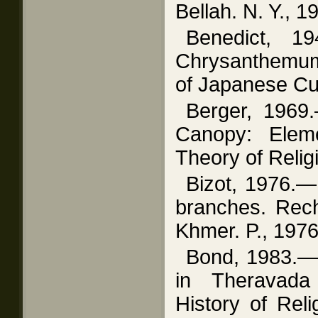
Bellah. N. Y., 1
Benedict, 1
Chrysanthemum
of Japanese Cul
Berger, 1969
Canopy: Eleme
Theory of Religi
Bizot, 1976.— 
branches. Rec
Khmer. P., 1976
Bond, 1983.— 
in Theravad
History of Reli