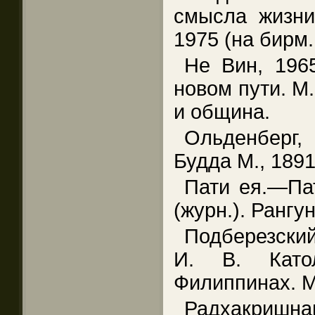
смысла жизни 
1975 (на бирм. 
Не Вин, 196
новом пути. М.
и община.
Ольденберг,
Будда М., 1891
Пати ея.—Пат
(журн.). Рангун
Подберезски
И. В. Като
Филиппинах. М
Радхакришна