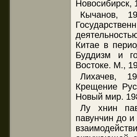
Новосибирск, 
Кычанов, 1
Государств
деятельност
Китае в перио
Буддизм и г
Востоке. М., 1
Лихачев, 1
Крещение Рус
Новый мир. 19
Лу хнин па
павунчин до и
взаимодей