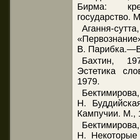
Бирма: кр
государство. М
Агання-су
«Первознание»
В. Парибка.—В
Бахтин, 1
Эстетика слов
1979.
Бектимирова,
Н. Буддийска
Кампучии. М., 
Бектимирова,
Н. Некоторые