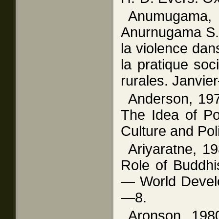
Anumugam
Anurnugama S.
la violence dan
la pratique so
rurales. Janvi
Anderson, 19
The Idea of Po
Culture and Poli
Ariyaratne, 1
Role of Buddhi
— World Develo
—8.
Aronson, 198