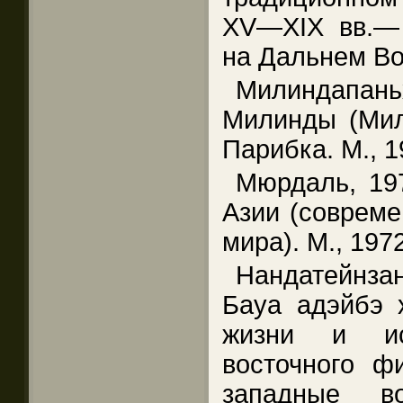
XV—XIX вв.— 
на Дальнем Вос
Милиндапан
Милинды (Мили
Парибка. М., 1
Мюрдаль, 19
Азии (совреме
мира). М., 1972
Нандатейнзан
Бауа адэйбэ 
жизни и ис
восточного ф
западные во