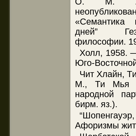
О. М. Ут
неопублико
«Семантика 
дней” Гез
философии. 19
Холл, 1958. 
Юго-Восточной
Чит Хлайн, Т
М., Ти Мья 
народной пар
бирм. яз.).
“Шопенгауэр
Афоризмы жите