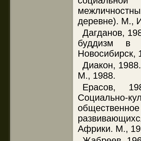
социальн
межличностны
деревне). М.,
Дагданов, 198
буддизм в 
Новосибирск, 
Диакон, 1988
М., 1988.
Ерасов, 1
Социально-к
обществе
развивающи
Африки. М., 19
Жабреев, 196