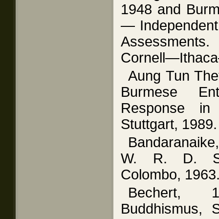
1948 and Burma
— Independent 
Assessments. 
Cornell—Ithac
Aung Tun The
Burmese Entr
Response in 
Stuttgart, 1989.
Bandaranaike
W. R. D. Sp
Colombo, 1963
Bechert, 
Buddhismus, S