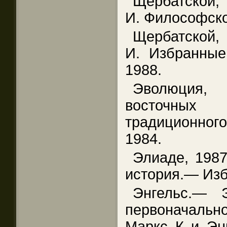
Щербатской,
И. Философско
Щербатской,
И. Избранные
1988.
Эволюция
восточных
традиционног
1984.
Элиаде, 198
история.— Изб
Энгельс.— 
первоначаль
Маркс К и Энг