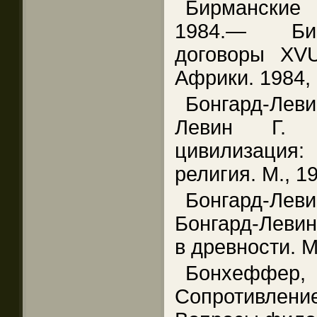
Бирманские
1984.— Бир
договоры XV
Африки. 1984,
Бонгард-Ле
Левин Г. М
цивилизация
религия. М., 1
Бонгард-Л
Бонгард-Левин 
в древности. М
Бонхеффер,
Сопротивле