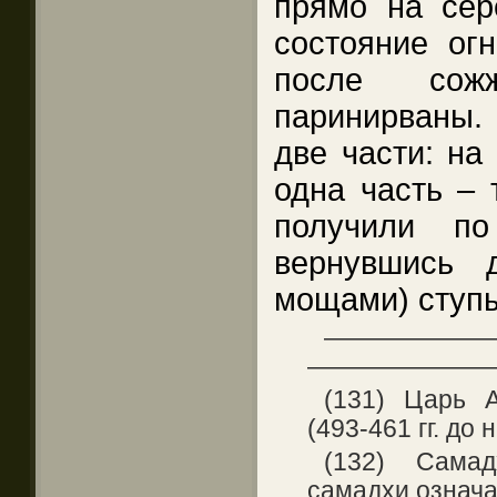
прямо на сер
состояние огн
после сож
паринирваны.
две части: на
одна часть – 
получили п
вернувшись 
мощами) ступ
——————
———————
(131) Царь 
(493-461 гг. до н. 
(132) Самад
самадхи означ