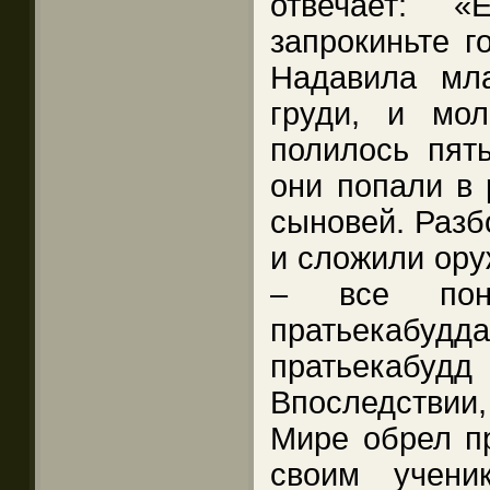
отвечает: 
запрокиньте г
Надавила мл
груди, и мол
полилось пят
они попали в 
сыновей. Разб
и сложили ору
– все пон
пратьекабудд
пратьекабуд
Впоследстви
Мире обрел пр
своим учени