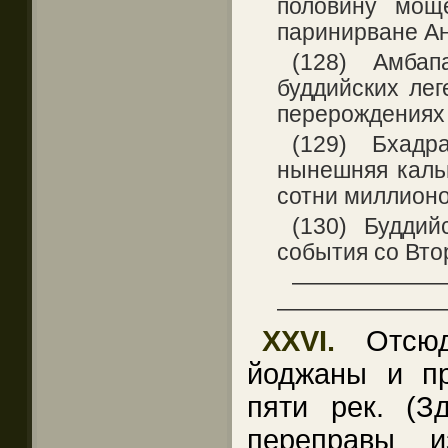
половину мощ
паринирване А
(128) Амбап
буддийских лег
перерождениях 
(129) Бхадр
нынешняя кальп
сотни миллионо
(130) Буддий
события со Вт
——————
———————
XXVI.
Отсюд
йоджаны и п
пяти рек. (З
переправы 