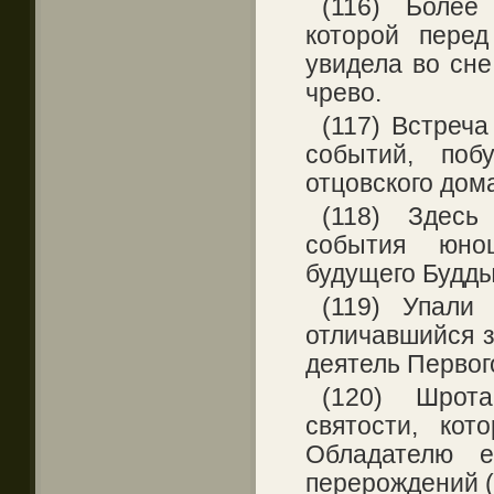
(116) Более
которой пере
увидела во сне
чрево.
(117) Встреч
событий, поб
отцовского дом
(118) Здесь
события юно
будущего Будд
(119) Упали
отличавшийся 
деятель Первог
(120) Шрот
святости, кот
Обладателю е
перерождений (