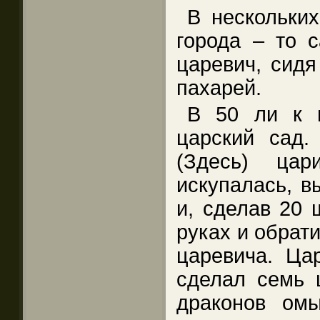
В нескольких
города – то с
царевич, сидя
пахарей.
В 50 ли к в
царский сад.
(Здесь) ца
искупалась, в
и, сделав 20 
руках и обрати
царевича. Ца
сделал семь 
драконов ом