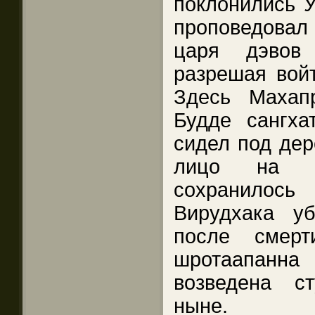
поклонились У
проповедова
царя дэвов
разрешая войт
Здесь Махап
Будде сангха
сидел под дер
лицо на в
сохранилось
Вирудхака у
после смерт
шротаапанна 
возведена с
ныне.