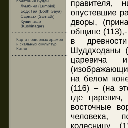
почитания Будды
правителя, н
Лумбини (Lumbini)
опустевшие ра
Бодх Гая (Bodh Gaya)
Сарнатх (Sarnath)
дворы, (прин
Кушинагар
(Kushinagar)
общине (113),-
·······································
в древност
Карта пещерных храмов
и скальных скульптур
Шуддходаны (
Китая
·······································
царевича 
(изображающи
на белом коне
(116) – (на э
где царевич,
восточные во
человека, 
колесницу (1