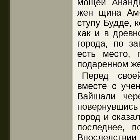
мощей Ананды
жен щина Амб
ступу Будде, 
как и в древн
города, по за
есть место, 
подаренном ж
Перед свое
вместе с уче
Вайшали чер
повернувшись
город и сказа
последнее, п
Впоследствии