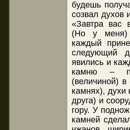
будешь получа
созвал духов и
«Завтра вас 
(Но у меня)
каждый прине
следующий д
явились и каж
камню – по
(величиной) в 
камнях), духи 
друга) и соор
гору. У подно
камней сделал
чжанов, шири