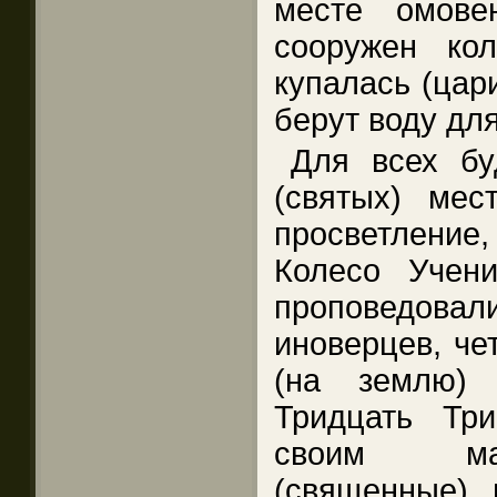
месте омове
сооружен ко
купалась (цар
берут воду для
Для всех бу
(святых) мес
просветление,
Колесо Учени
проповедова
иноверцев, че
(на землю) 
Тридцать Тр
своим ма
(священные) 