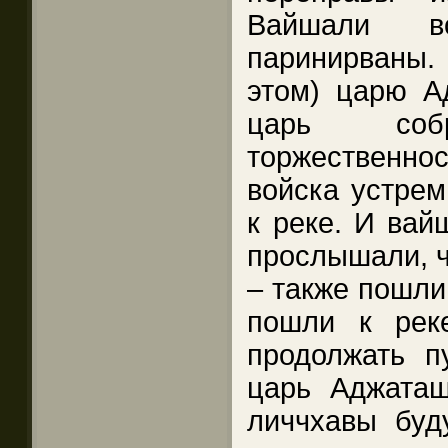
Вайшали во
паринирваны
этом) царю Ад
царь со
торжественнос
войска устрем
к реке. И вай
прослышали, ч
– также пошли 
пошли к рек
продолжать п
царь Аджаташ
личчхавы буд