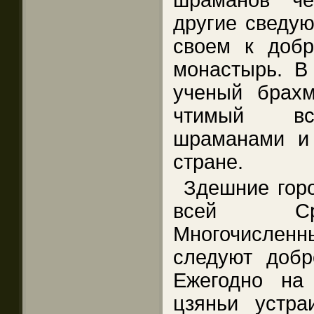
шраманов че
другие сведу
своем к добр
монастырь. В
ученый брах
чтимый вс
шраманами и
стране.
Здешние гор
всей Сре
Многочисле
следуют добр
Ежегодно на
цзяньи устра