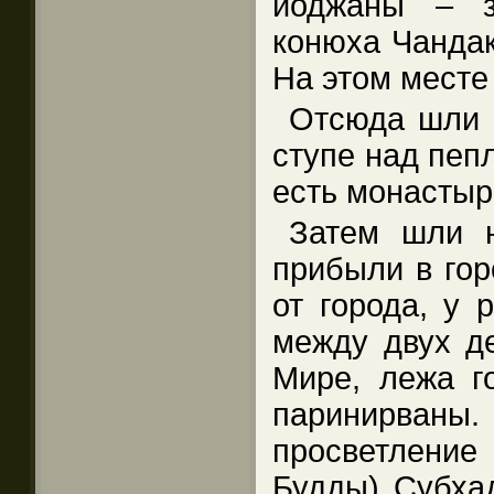
йоджаны – з
конюха Чандак
На этом месте
Отсюда шли н
ступе над пеп
есть монастыр
Затем шли 
прибыли в гор
от города, у 
между двух д
Мире, лежа го
паринирван
просветлени
Будды) Субха