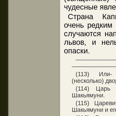
чудесные явле
Страна Кап
очень редким 
случаются на
львов, и нел
опаски.
——————
———————
(113) Или
(несколько) дв
(114) Царь
Шакьямуни.
(115) Царев
Шакьямуни и ег