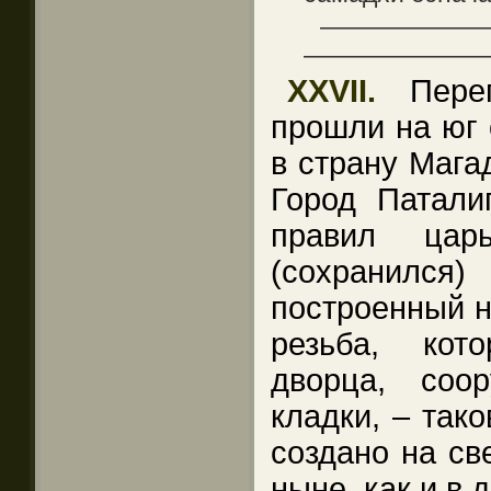
——————
———————
XXVII.
Переп
прошли на юг 
в страну Магад
Город Патали
правил цар
(сохранил
построенный н
резьба, кот
дворца, соо
кладки, – тако
создано на св
ныне, как и в 