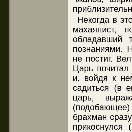
приблизительн
Некогда в эт
махаянист, 
обладавший 
познаниями. Н
не постиг. Ве
Царь почитал 
и, войдя к не
садиться (в е
царь, выраж
(подобающее) 
брахман сразу
прикоснулся 