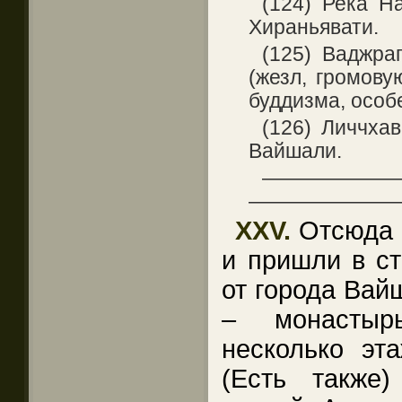
(124) Река Н
Хираньявати.
(125) Ваджра
(жезл, громову
буддизма, особ
(126) Личчха
Вайшали.
——————
———————
XXV.
Отсюда ш
и пришли в ст
от города Вайш
– монастыр
несколько эт
(Есть также