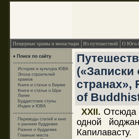
Пещерные храмы и монастыри
Из путешествий
О Юго-
Путешеств
♦ Поиск по сайту
·······································
(«Записки
История и культура ЮВА
Эпоха строителей
храмов
странах», 
Книги и статьи о Бирме
Книги и статьи о Шри
of Buddhis
Ланке
Буддистские ступы
Индии и ЮВА
XXII.
Отсюда 
·······································
Переводы статей и книг
одной йоджа
о раннем буддизме
Разное о буддизме
Капилаваст
Главные места