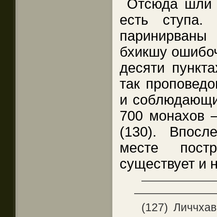
Отсюда шли н
есть ступа.
паринирваны
бхикшу ошибоч
десяти пункта
так проповедо
и соблюдающи
700 монахов –
(130). Впос
месте постр
существует и 
——————
———————
(127) Личчхав