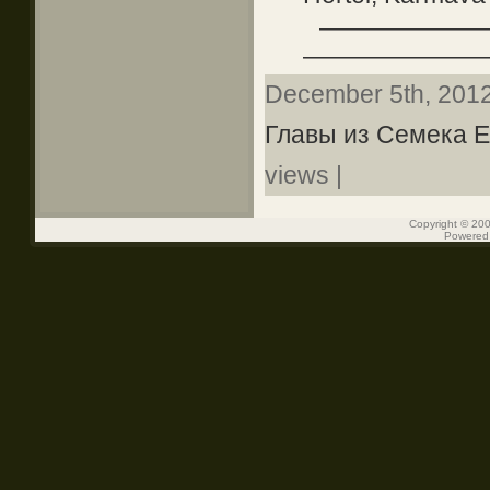
——————
———————
December 5th, 2012
Главы из Семека Е
views |
Copyright © 200
Powered