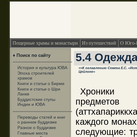
Пещерные храмы и монастыри
Из путешествий
О Юго-
5.4 Одежд
♦ Поиск по сайту
·······································
История и культура ЮВА
<<К оглавлению Семека Е.С. «Ис
Цейлоне»
Эпоха строителей
храмов
Книги и статьи о Бирме
Книги и статьи о Шри
Хроники 
Ланке
предмето
Буддистские ступы
Индии и ЮВА
(аттхапарик
·······································
Переводы статей и книг
каждого монах
о раннем буддизме
Разное о буддизме
следующие: тр
Главные места