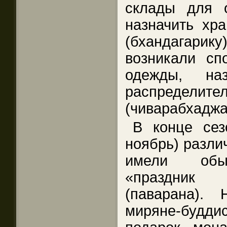
склады для 
назначить хр
(бхандагарик
возникали сп
одежды, наз
распред
(чиварабхаджак
В конце сез
ноябрь) разли
имели обык
«праздник
(паварана).
миряне-будд