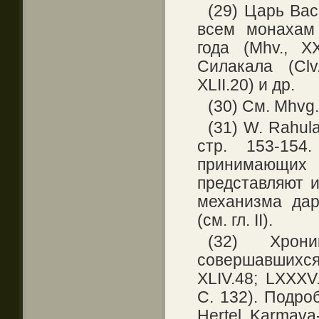
(29) Царь Ва
всем монахам
года (Mhv., X
Силакала (Clv.
XLII.20) и др.
(30) См. Mhvg.
(31) W. Rahula
стр. 153-154
принимающи
представляют и
механизма дар
(см. гл. II).
(32) Хрон
совершавшихся 
XLIV.48; LXXXV.
С. 132). Подро
Неrtеl, Karmava