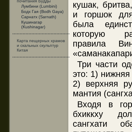
почитания Будды
кушак, бритва
Лумбини (Lumbini)
Бодх Гая (Bodh Gaya)
и горшок дл
Сарнатх (Sarnath)
была единст
Кушинагар
(Kushinagar)
которую ра
·······································
Карта пещерных храмов
правила Ви
и скальных скульптур
Китая
«саманакапари
·······································
Три части од
это: 1) нижняя
2) верхняя ру
мантия (сангха
Входя в го
бхиккху до
сангхати о