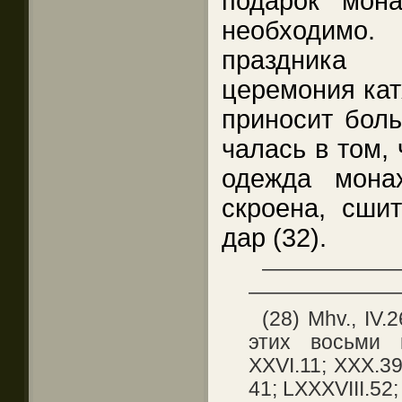
подарок мон
необходимо
праздника 
церемония кат
приносит боль
чалась в том, 
одежда мона
скроена, сши
дар (32).
——————
———————
(28) Mhv., IV
этих восьми п
XXVI.11; ХХХ.39;
41; LXXXVIII.52;