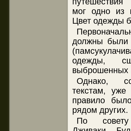
путешествия
мог одно из 
Цвет одежды 
Первоначаль
должны были 
(памсукулач
одежды, сш
выброшенных з
Однако, со
текстам, уже
правило был
рядом других.
По совету
Дживаки, Бу