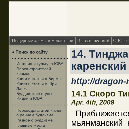
Пещерные храмы и монастыри
Из путешествий
О Юго-
14. Тинджа
♦ Поиск по сайту
·······································
каренский
История и культура ЮВА
Эпоха строителей
храмов
Книги и статьи о Бирме
http://dragon-
Книги и статьи о Шри
Ланке
14.1 Скоро Т
Буддистские ступы
Индии и ЮВА
Apr. 4th, 2009
·······································
Переводы статей и книг
Приближ
о раннем буддизме
Разное о буддизме
мьянманский н
Главные места