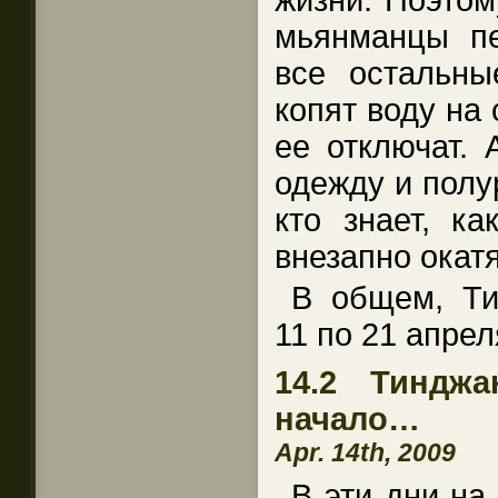
жизни. Поэтом
мьянманцы п
все остальны
копят воду на 
ее отключат. 
одежду и полу
кто знает, ка
внезапно окатя
В общем, Ти
11 по 21 апре
14.2 Тиндж
начало…
Apr. 14th, 2009
В эти дни на