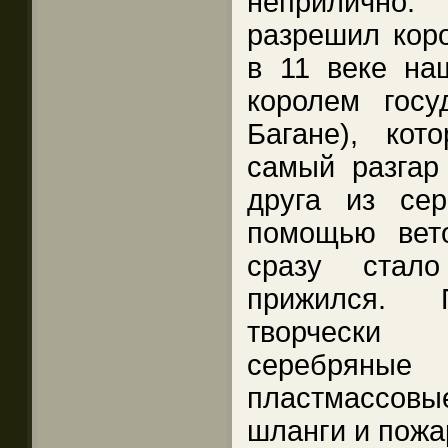
неприлично.
разрешил коро
в 11 веке н
королем госу
Багане), ко
самый разгар
друга из се
помощью вет
сразу стал
прижился. 
творчески
серебряные
пластмассов
шланги и пожа