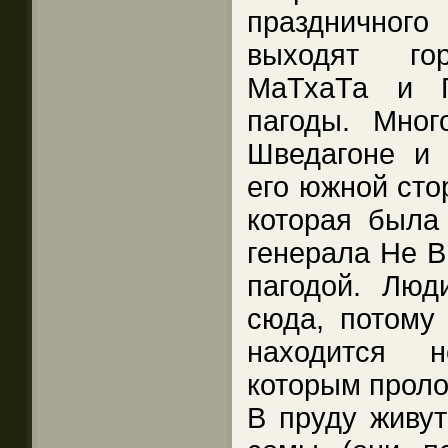
празднично
выходят го
МаТхаТа и 
пагоды. Мног
Шведагоне и 
его южной сто
которая была
генерала Не В
пагодой. Люд
сюда, потому 
находится 
которым проло
В пруду живу