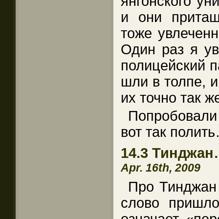
янгонского ун
и они притащ
тоже увлеченн
Один раз я у
полицейский п
шли в толпе, 
их точно так ж
Попробовал
вот так полит
14.3 Тинджа
Apr. 16th, 2009
Про Тинджан 
слово пришло