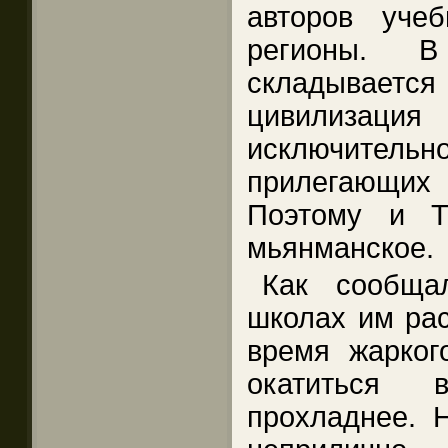
авторов уче
регионы. 
складывается
цивилиза
исключит
прилегающих
Поэтому и Т
мьянманское.
Как сообща
школах им рас
время жарког
окатиться 
прохладнее. 