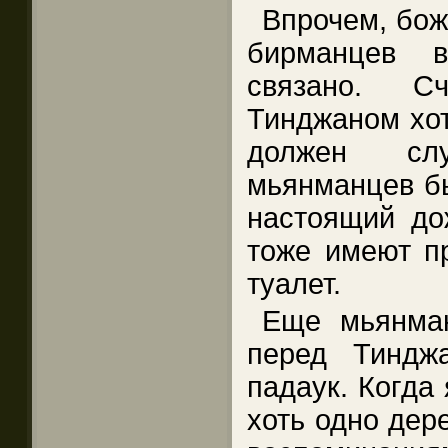
Впрочем, бож
бирманцев в
связано. С
Тинджаном хот
должен сл
мьянманцев бы
настоящий до
тоже имеют пр
туалет.
Еще мьянман
перед Тиндж
падаук. Когда
хоть одно дере