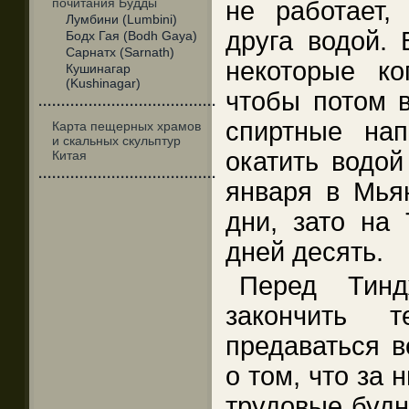
почитания Будды
не работает,
Лумбини (Lumbini)
друга водой. 
Бодх Гая (Bodh Gaya)
Сарнатх (Sarnath)
некоторые ко
Кушинагар
(Kushinagar)
чтобы потом в
·······································
спиртные нап
Карта пещерных храмов
и скальных скульптур
окатить водой
Китая
·······································
января в Мья
дни, зато на
дней десять.
Перед Тинд
закончить 
предаваться в
о том, что за 
трудовые будн