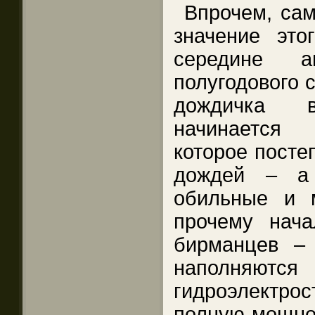
Впрочем, сам
значение это
середине а
полугодового с
дождичка 
начинается
которое посте
дождей – а
обильные и 
прочему нач
бирманцев – 
наполняютс
гидроэлектр
полную мощнос