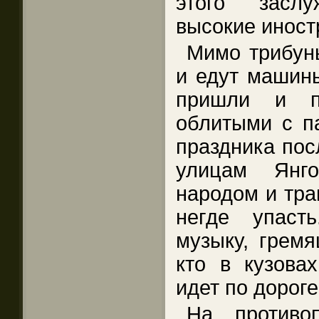
этого засл
высокие иностр
Мимо трибун
и едут машин
пришли и п
облитыми с п
праздника пос
улицам Янго
народом и тра
негде упаст
музыку, гремя
кто в кузовах
идет по дороге
На противо