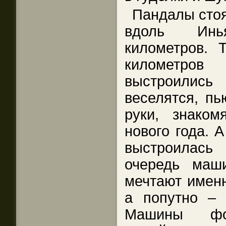
Пандалы стоя
вдоль Инь
километров. 
километров
выстроилис
веселятся, пь
руки, знаком
нового года. 
выстроилас
очередь маш
мечтают именн
а попутно – 
Машины фо