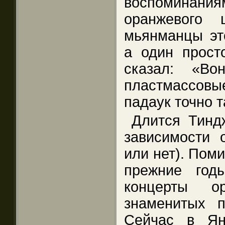
воспоминани
оранжевого 
мьянманцы это
а один прост
сказал: «Во
пластмассовые
падаук точно т
Длится Тинд
зависимости о
или нет). Пом
прежние год
концерты ор
знаменитых п
Сейчас в Ян