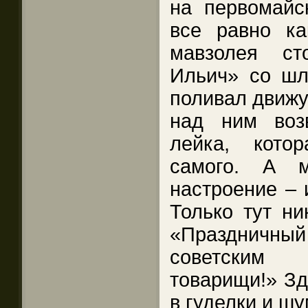
на первомайс
все равно к
мавзолея ст
Ильич» со шл
поливал движу
над ним воз
лейка, кото
самого. А м
настроение – 
Только тут ни
«Праздничны
советским
товарищи!» Зд
в гуделки и ш