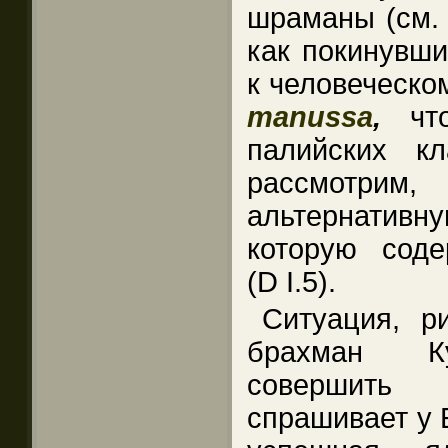
шраманы (см. 
как покинувш
к человеческо
manussa
,
чт
палийских к
рассмотрим
альтернати
которую соде
(D I.5).
Ситуация, ри
брахман Ку
совершить
спрашивает у 