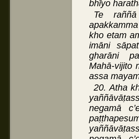
bhīyo harathā
Te raññā 
apakkamma
kho etam a
imāni sāpa
gharāni p
Mahā-vijito
assa mayam 
20. Atha k
yaññāvāṭa
negamā c’
paṭṭhap
yaññāvāṭa
negamā c’