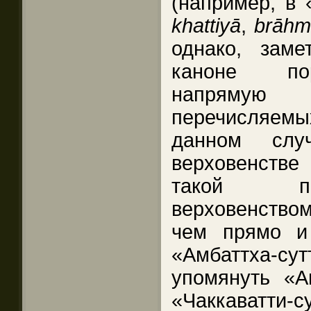
(например, в «
khattiyā
,
brāhm
однако, заме
каноне пор
напрямую
перечисляемы
данном слу
верховенстве 
такой по
верховенством
чем прямо и
«Амбаттха-сут
упомянуть «Аг
«Чаккаватти-су