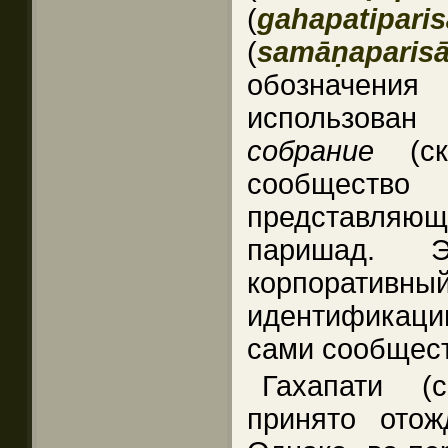
(
gahapatiparis
(
samāṇaparis
обозначения
использова
собрание
(
сообщество
представля
паришад. 
корпоративн
идентификац
сами сообщест
Гахапати 
принято отож