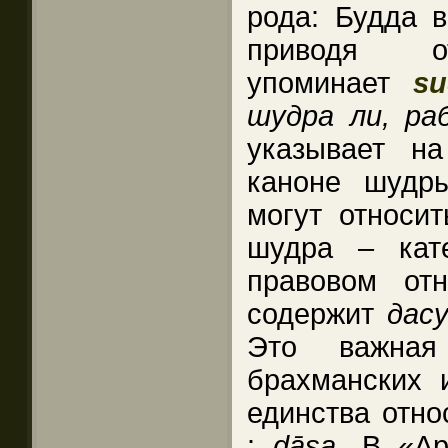
рода: Будда в
приводя от
упоминает
s
шудра ли, ра
указывает н
каноне шудр
могут относит
шудра – кат
правовом отн
содержит
дас
Это важна
брахманских и
единства отн
:
dāsa
. В «А