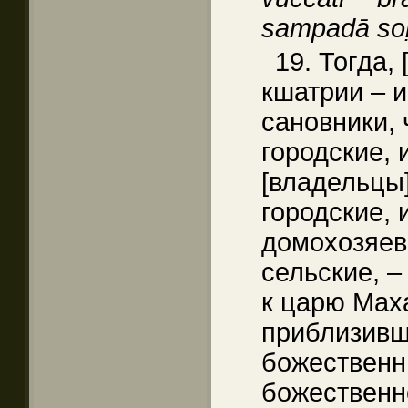
sampadā soḷa
19. Тогда,
кшатрии – и
сановники, 
городские, 
[владельцы]
городские, 
домохозяева
сельские, –
к царю Мах
приблизивши
божественн
божественн