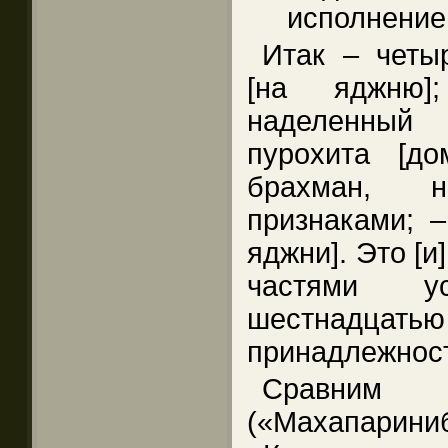
исполнение
Итак – четы
[на яджню]
наделенный 
пурохита [д
брахман, н
признаками; –
яджни]. Это [и
частями 
шестна
принадлежнос
Сравним 
(«Махапар