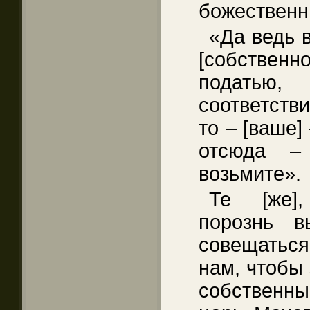
божественн
«Да ведь 
[собствен
податью
соответстви
то – [ваше]
отсюда –
возьмите».
Те [же],
порознь в
совещаться
нам, чтобы 
собственн