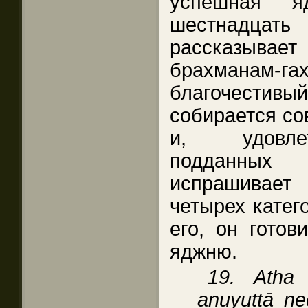
успешная 
шестнадцать
рассказыв
брахманам-га
благочестив
собирается со
и, удовлет
подданных 
испрашивает
четырех катег
его, он готов
яджню.
19. Atha 
anuyuttā n