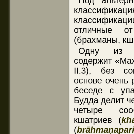
Под альтер
классификаци
классифика
отличные о
(брахманы, кш
Одну из т
содержит «Мах
II.3), без с
основе очень 
беседе с уп
Будда делит ч
четыре соо
кшатриев (
kha
(
brāhmaṇapar