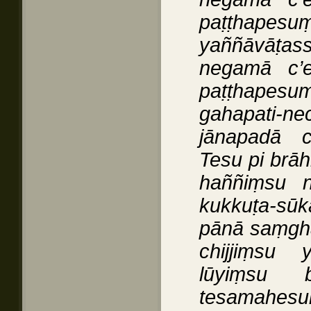
paṭṭhap
yaññāvāṭa
negamā c’
paṭṭhapesu
gahapati-
jānapadā 
Tesu pi brā
haññiṃsu 
kukkuṭa-sūk
pānā saṃghā
chijjiṃsu
lūyiṃsu b
tesamahesu