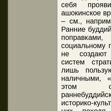
себя прояв
ашокинское вр
– см., наприм
Ранние буддий
поправкам
социальному 
не создают
систем стра
лишь пользу
наличными, 
этом ос
раннебудди
историко-кул