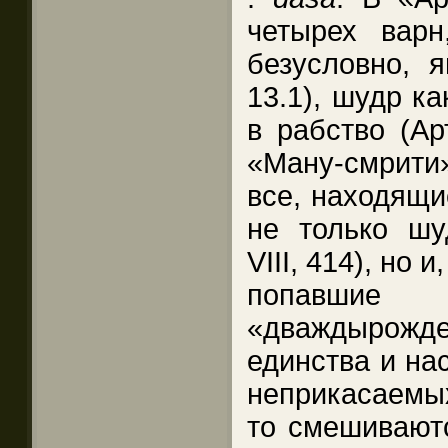
четырех вар
безусловно, 
13.1), шудр к
в рабство (Арт
«Ману-смрит
все, находящи
не только шу
VIII, 414), но 
попавши
«дваждырожд
единства и на
неприкасаемы
то смешиваютс