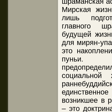
шраманская ас
Мирская жизн
лишь подго
главного шр
будущей жизн
для мирян-упа
это накоплени
пуньи. Т
предопред
социальной 
раннебуддийск
единственно
возникшее в р
– это доктрин