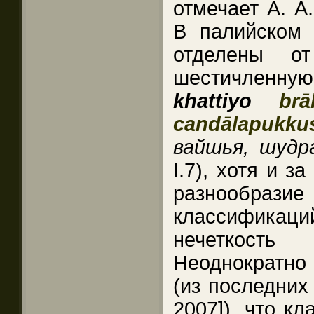
отмечает А. А.
В палийском 
отделены от
шестичленн
khattiyo
br
candālapukku
вайшья, шудр
I.7), хотя и з
разнообразие 
классифика
нечеткость
Неоднократно
(из последних 
2007]), что к