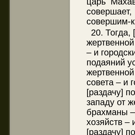
царь Маха
совершает,
совершим-к
20. Тогда, 
жертвенной
– и городск
подаяний ус
жертвенной
совета – и 
[раздачу] п
западу от 
брахманы –
хозяйств – 
[раздачу] п