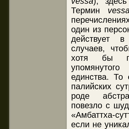
vessa
), здес
Термин
ves
перечислениях
один из персо
действует 
случаев, чт
хотя бы по
упомянутого
единства. То
палийских сут
роде абстр
повезло с шуд
«Амбаттха-сут
если не уника