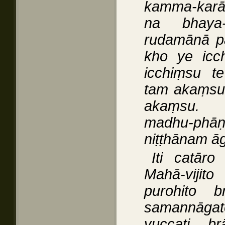
kamma-karā t
na bhaya-
rudamānā p
kho ye icc
icchiṃsu t
tam akaṃsu
akaṃsu. Sa
madhu-phā
niṭṭhānam 
Iti catāro
Mahā-vijito
purohito 
samannāgat
vuccati b