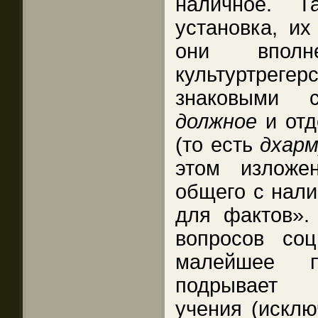
наличное. Т
установка, их
они впол
культуртрегер
знаковыми с
должное
и от
(то есть
дхар
этом изложе
общего с нали
для фактов».
вопросов соц
малейшее по
подрывает 
учения (исклю