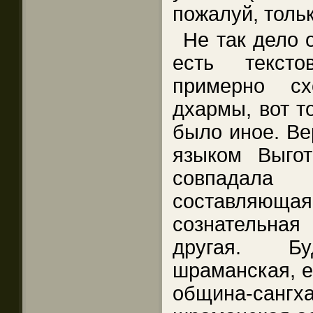
пожалуй, толь
Не так дело 
есть текст
примерно сх
дхармы, вот т
было иное. Ве
языком Выготс
совпада
составляю
сознательная
другая. Б
шраманская, е
община-сангха