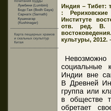
почитания Будды
Индия – Тибет:
Лумбини (Lumbini)
Бодх Гая (Bodh Gaya)
: Рериховски
Сарнатх (Sarnath)
Институте вост
Кушинагар
(Kushinagar)
отв. ред. В. 
·······································
востоковедения
Карта пещерных храмов
и скальных скульптур
культуры, 2012. 
Китая
·······································
Невозможн
социальные 
Индии вне сак
В Древней Ин
группа или кл
в обществе т
обретает св