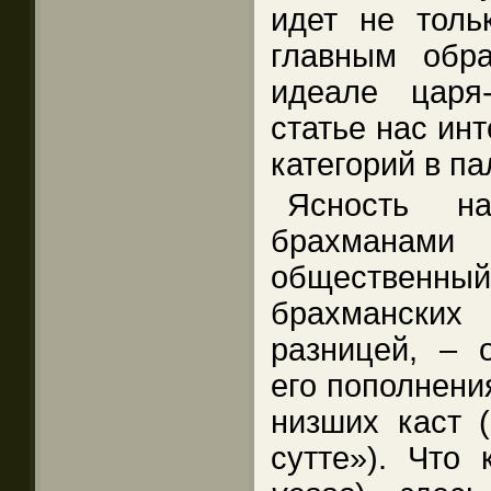
идет не тол
главным обр
идеале царя-
статье нас ин
категорий в п
Ясность н
брахмана
общественный
брахманских
разницей, – 
его пополнени
низших каст (
сутте»). Что 