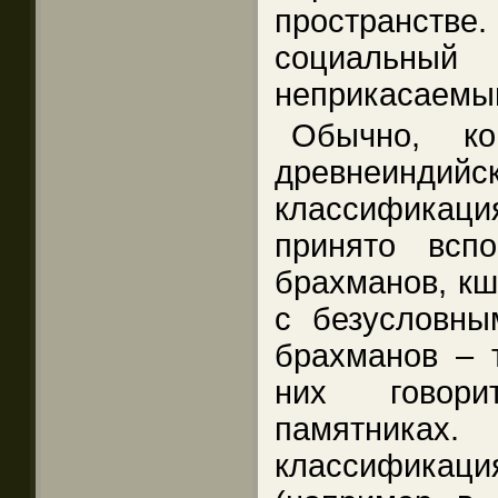
пространстве.
социальны
неприкасаемы
Обычно, к
древнеинд
классифика
принято всп
брахманов, кш
с безусловны
брахманов – т
них говори
памятниках
классификаци