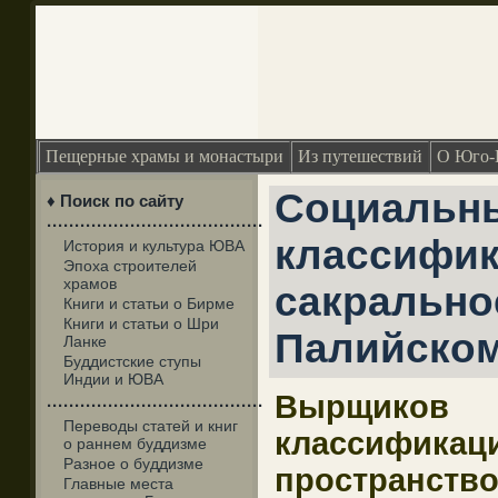
Пещерные храмы и монастыри
Из путешествий
О Юго-
Социальн
♦ Поиск по сайту
·······································
классифик
История и культура ЮВА
Эпоха строителей
храмов
сакрально
Книги и статьи о Бирме
Книги и статьи о Шри
Палийском
Ланке
Буддистские ступы
Индии и ЮВА
Вырщико
·······································
Переводы статей и книг
классифик
о раннем буддизме
Разное о буддизме
пространство
Главные места