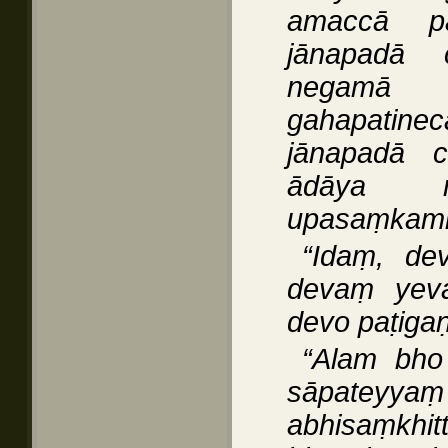
amaccā pā
jānapadā 
negamā c
gahapatin
jānapadā 
ādāya rā
upasaṃkami
“Idaṃ, de
devaṃ yev
devo paṭigaṇ
“Alam bho
sāpateyya
abhisaṃkhitt