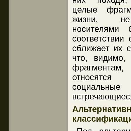
них походя,
целые фрагм
жизни, не 
носителями 
соответствии
сближает их 
что, видимо,
фрагментам
относятся
социальны
встречающиеся
Альтернат
классификаци