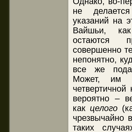
Однако, во-пе
не делается
указаний на э
Вайшьи, ка
остаются 
совершенно те
непонятно, ку
все же пода
Может, им 
четвертичной 
вероятно – в
как
целого
(к
чрезвычайно в
таких случа