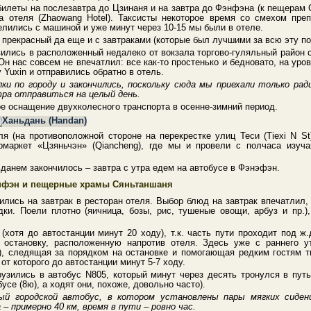
билеты на послезавтра до Цзинаня и на завтра до Фэнфэна (к пещерам 
ра отеля (Zhaowang Hotel). Таксисты некоторое время со смехом пре
елились с машиной и уже минут через 10-15 мы были в отеле.
прекрасный да еще и с завтраками (которые был лучшими за всю эту по
вились в расположенный недалеко от вокзала торгово-гуляльный райо
Он нас совсем не впечатлил: все как-то простенько и бедновато, на ур
у
Yuxin и отправились обратно в отель.
ки по городу и закончились, поскольку сюда мы приехали только ра
тра отправиться на целый день.
е оснащение двухколесного транспорта в осенне-зимний период.
ля (на противоположной стороне на перекрестке улиц Теси (Tiexi N St
маркет «Цзяньчэн» (Qiancheng), где мы и провели с полчаса изуч
данем закончилось – завтра с утра едем на автобусе в Фэнэфэн.
энфэн и пещерные храмы
Сяньтаншаня
ились на завтрак в ресторан отеля. Выбор блюд на завтрак впечатлил,
дки. Поели плотно (яичница, бозы, рис, тушеные овощи, арбуз и пр.),
(хотя до автостанции минут 20 ходу), т.к. часть пути проходит под ж
 остановку, расположенную напротив отеля. Здесь уже с раннего у
), следящая за порядком на остановке и помогающая редким гостям т
 от которого до автостанции минут 5-7 ходу.
рузились в автобус N805, который минут через десять тронулся в путь
усе (8ю), а ходят они, похоже, довольно часто).
ый городской автобус, в котором установлены пары мягких сидени
– примерно 40 км, время в пути – ровно час.