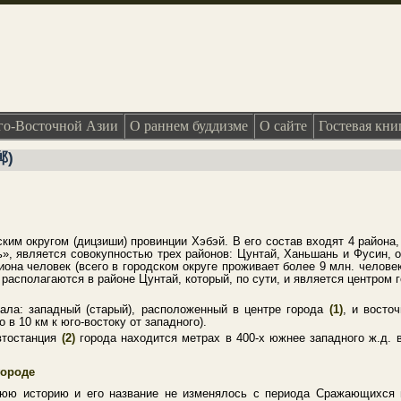
о-Восточной Азии
О раннем буддизме
О сайте
Гостевая кни
郸)
ким округом (дицзиши) провинции Хэбэй. В его состав входят 4 района, 
», является совокупностью трех районов: Цунтай, Ханьшань и Фусин, 
иона человек (всего в городском округе проживает более 9 млн. челов
располагаются в районе Цунтай, который, по сути, и является центром г
зала: западный (старый), расположенный в центре города
(1)
, и восто
 в 10 км к юго-востоку от западного).
втостанция
(2)
города находится метрах в 400-х южнее западного ж.д. в
городе
юю историю и его название не изменялось с периода Сражающихся цар