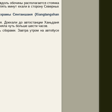
 вдоль обочины располагается стоянка
з пять минут ехали в сторону Северных
храмы Сянтаншаня (Xiangtangshan
ся. Доехали до автостанции Ханьданя
аняла чуть больше шести часов.
ь сборами. Завтра утром на автобусе