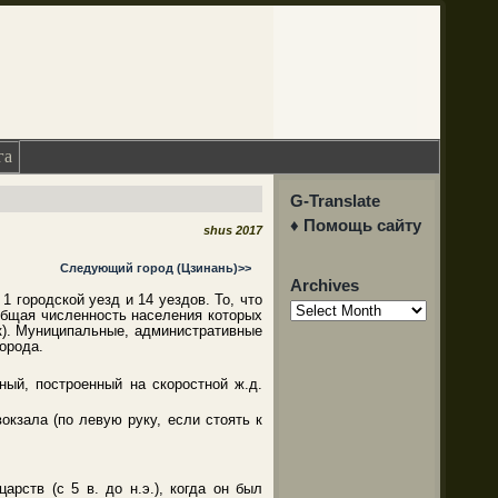
га
G-Translate
♦ Помощь сайту
shus 2017
Следующий город (Цзинань)>>
Archives
1 городской уезд и 14 уездов. То, что
Archives
общая численность населения которых
ек). Муниципальные, административные
орода.
чный, построенный на скоростной ж.д.
окзала (по левую руку, если стоять к
ств (с 5 в. до н.э.), когда он был