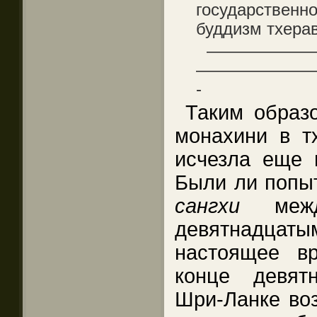
государствен
буддизм тхера
——————
———————
-
Таким образ
монахини в т
исчезла еще 
Были ли попы
сангхи
межд
девятнадц
настоящее в
конце девят
Шри-Ланке во