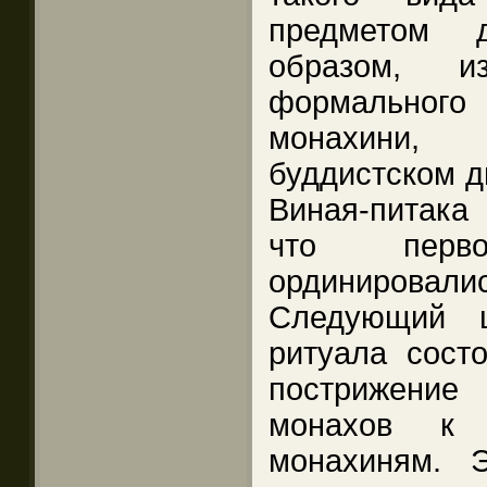
предметом д
образом, и
формального
монахини, 
буддистском д
Виная-питака 
что перво
ординировал
Следующий ш
ритуала сост
пострижени
монахов к 
монахиням. 