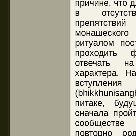
причине, что д
в отсутств
препятст
монашеского 
ритуалом по
проходить 
отвечать н
характера. Н
вступле
(bhikkhunisan
питаке, буд
сначала прой
сообществе
повторно ор