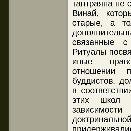
тантраяна не 
Винай, кото
старые, а т
дополните
связанные с
Ритуалы посвя
иные прав
отношении п
буддистов, д
в соответстви
этих школ 
зависимос
доктринал
придержива