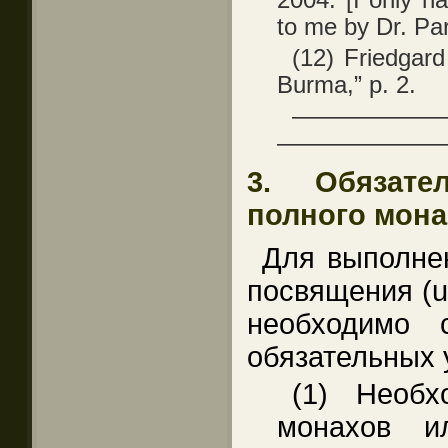
to me by Dr. Pa
(12) Friedgard
Burma,” p. 2.
——————
———————
3. Обязате
полного мон
Для выполне
посвящения (
необходимо 
обязательных 
(1) Необх
монахов и