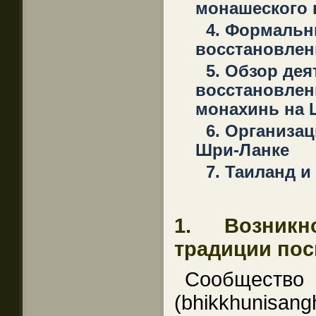
монашеского
4. Формальн
восстановлен
5. Обзор де
восстановле
монахинь на 
6. Организа
Шри-Ланке
7. Таиланд 
1. Возникн
традиции по
Сообще
(bhikkhunisan