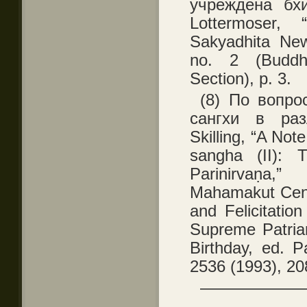
учреждена бхи
Lottermoser,
Sakyadhita New
no. 2 (Buddh
Section), p. 3.
(8) По вопро
сангхи в раз
Skilling, “A Not
sangha (II): 
Parinirvaṇa,
Mahamakut Cen
and Felicitatio
Supreme Patriar
Birthday, ed. 
2536 (1993), 20
——————
———————