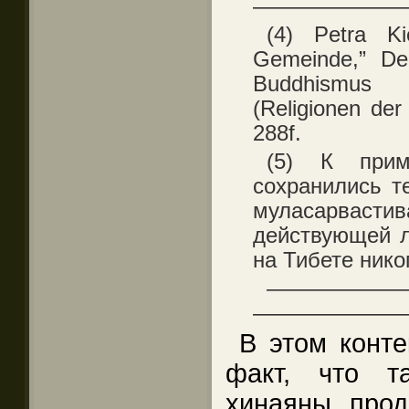
———————
(4) Petra Kie
Gemeinde,” De
Buddhismus 
(Religionen der
288f.
(5) К прим
сохранились т
муласарвасти
действующей л
на Тибете нико
——————
———————
В этом конте
факт, что т
хинаяны прод