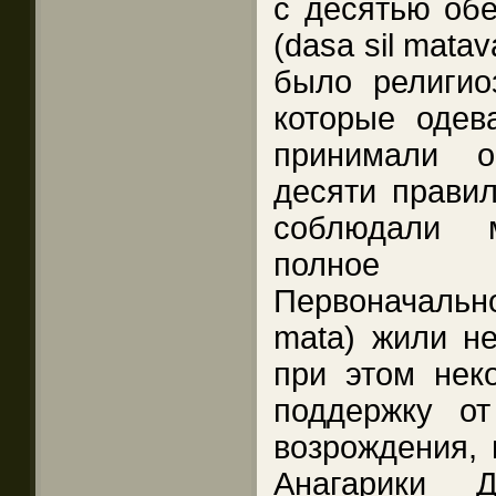
с десятью об
(dasa sil matav
было религио
которые одев
принимали о
десяти правил
соблюдали м
полное п
Первоначаль
mata) жили не
при этом нек
поддержку от
возрождения, 
Анагарики Д