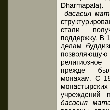
Dharmapala)
дасасил мат
структуриро
стали пол
поддержку. В 
делам буддиз
позволяющу
религиозное
прежде был
монахам. С 19
монастырск
учреждений 
дасасил мат