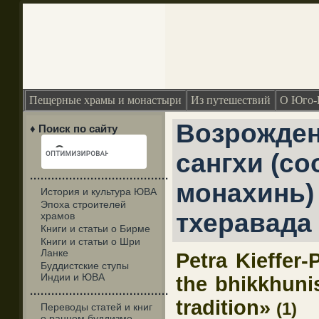
Пещерные храмы и монастыри
Из путешествий
О Юго-
Возрожден
♦ Поиск по сайту
сангхи (с
·······································
монахинь)
История и культура ЮВА
Эпоха строителей
тхеравада
храмов
Книги и статьи о Бирме
Книги и статьи о Шри
Ланке
Petra Kieffer-
Буддистские ступы
Индии и ЮВА
the bhikkhuni
·······································
tradition»
(1)
Переводы статей и книг
о раннем буддизме