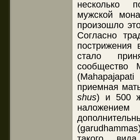
несколько 
мужской мон
произошло это
Согласно тра
пострижения 
стало прин
сообщество 
(Mahapajapa
приемная мат
shus
) и 500 
наложени
дополнитель
(garudhammas)
такого вида