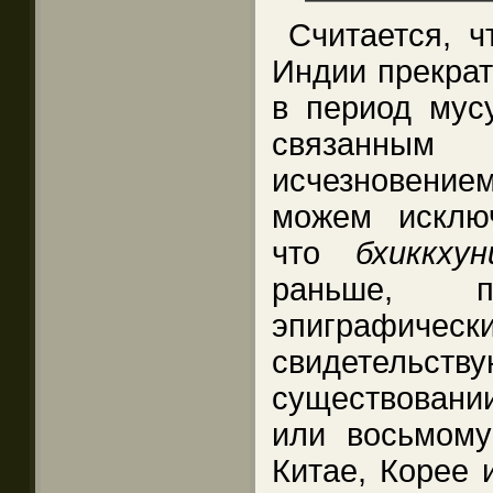
Считается, ч
Индии прекрат
в период мус
связанны
исчезновени
можем исключ
что
бхиккхун
раньше, по
эпиграфи
свидетел
существовании
или восьмому
Китае, Корее 