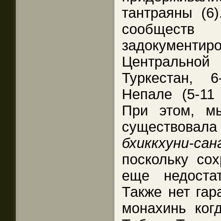
тантраяны (6
сообще
задокумен
Центрально
Туркестан, 6
Непале (5-11 
При этом, м
существов
бхиккхуни-сан
поскольку со
еще недоста
Также нет гар
монахинь ког