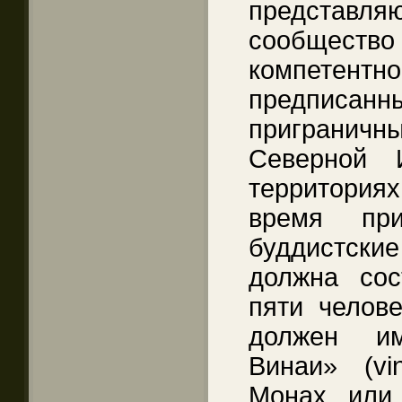
представл
сообществ
компетентн
предпис
пригранич
Северной
территориях
время при
буддистски
должна сос
пяти челове
должен им
Винаи» (vi
Монах или