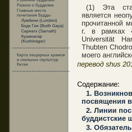
Разное о буддизме
(1) Эта ст
Главные места
является неоп
почитания Будды
Лумбини (Lumbini)
прочитанной м
Бодх Гая (Bodh Gaya)
г. в рамках «
Сарнатх (Sarnath)
Кушинагар
Universität H
(Kushinagar)
Thubten Chodro
·······································
моего английск
Карта пещерных храмов
и скальных скульптур
перевод shus 20
Китая
·······································
Содержание:
1. Возникно
посвящения в
2. Линии по
буддистские 
3. Обязател