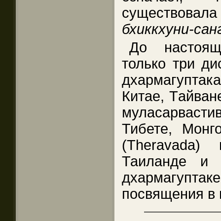
существовал
бхиккхуни-сан
До настоящ
только три ди
дхармагупта
Китае, Tайване
муласарвастив
Тибете, Монг
(Theravada)
Таиланде и 
дхармагупта
посвящения в 
——————