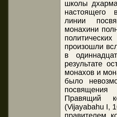
школы дхарма
настоящего 
линии посв
монахини полн
политически
произошли всл
в одиннадца
результате ос
монахов и мон
было невозм
посвящения
Правящий к
(Vijayabahu I, 
правителем, к