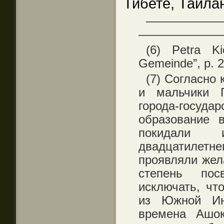
Тибете, Таила
——————
———————
(6) Petra Kie
Gemeinde”, p. 2
(7) Согласно
и мальчики П
города-госуда
образование 
покидали 
двадцатилет
проявляли жел
степень пос
исключать, чт
из Южной И
времена Ашок