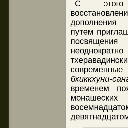
С этого
восстановле
дополнения 
путем пригла
посвящени
неоднократн
тхеравадин
современные
бхиккхуни-сан
временем по
монашеских
восемнадц
девятнадцатом
——————