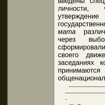
введены спец
личности,
утвержден
государств
мата
различ
через выбо
сформировал
своего движ
заседаниях к
принимаются
общенациональ
——————
———————
-