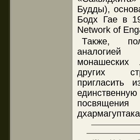
Будды), основ
Бодх Гае в 198
Network of Eng
Также, пол
аналогие
монашеских 
других стр
пригласить 
единственну
посвящени
дхармагуптака
——————
———————