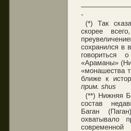
———————
-
(*) Так сказ
скорее всего
преувеличен
сохранился в 
говориться 
«Араманы» (Ни
«монашества тр
ближе к истор
прим. shus
(**) Нижняя 
состав недав
Баган (Паган)
охватывало п
современн