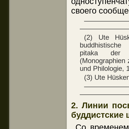
одноступенч
своего сообще
——————
———————
(2) Ute Hüsk
buddhistische
pitaka der 
(Monographien z
und Philologie, 1
(3) Ute Hüsken
——————
———————
2. Линии по
буддистские
Со временем