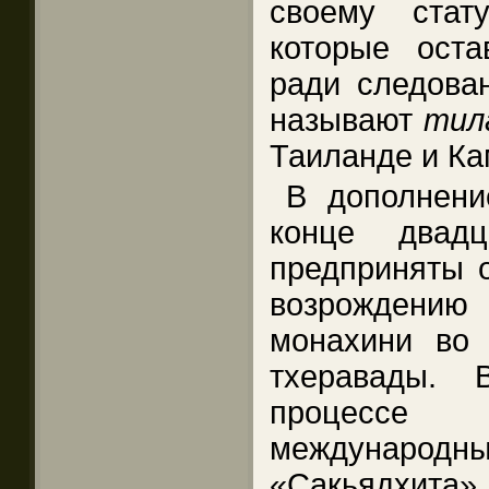
своему ста
которые ост
ради следов
называют
тил
Таиланде и К
В дополнени
конце двадц
предприняты 
возрождению
монахини во 
тхеравады.
процессе
международ
«Сакьядхита