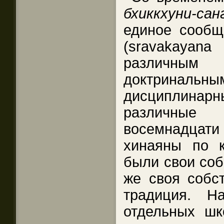
бхиккхуни-сан
единое сообщ
(sravakaya
различны
доктрин
дисциплинар
различны
восемнадцат
хинаяны по 
были свои соб
же своя собс
традиция. Н
отдельных шк