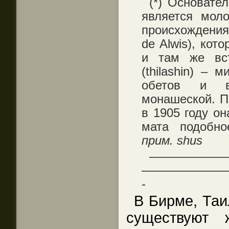
(*) Основате
является моло
происхождения
de Alwis), кот
и там же вс
(thilashin) –
обетов и в
монашеской. П
в 1905 году о
мата подобно
прим. shus
——————
———————
-
В Бирме, Таи
существуют 