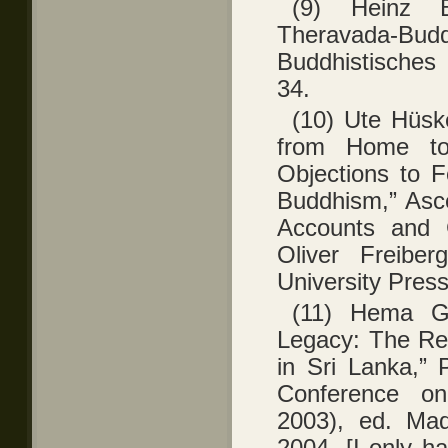
(9) Heinz B
Theravada-
Buddhistisches
34.
(10) Ute Hüsk
from Home to 
Objections to 
Buddhism,” Ascet
Accounts and C
Oliver Freiber
University Press
(11) Hema Go
Legacy: The Res
in Sri Lanka,” 
Conference on
2003), ed. Mad
2004. [I only h