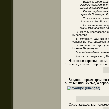
Вслед за этим был 
главным образом для
самых впечатляющих п
После опубликовани
переводе Бодхиручи II
Только после этог
объявила себя «Вели
Окончательно проце
одним из синонимов б
В 698 году престарелая ж
императора.
В последние годы жизни У
больная императрица оконча
В феврале 705 года груп
Цзэтянь Чжун-цзуна.
Братья Чжан были казнены,
А в марте следующего, 70
Нынешние строения храма 
19 в.в. и до нашего времени.
Входной портал храмовог
внятный план-схема, а справа
Сразу за входным портало