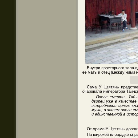
Внутри просторного зала в
ее мать и отец (между ними н
Сама У Цзятянь предстае
очаровала императора Тай-цзу
После смерти Тай-ц
дворец уже в качестве
истребления целых кл
мужа, а затем после см
и единственной в ист
От храма У Цзэтянь дорожк
На широкой площадке спра