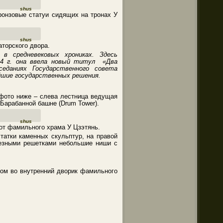
shus
ронзовые статуи сидящих на тронах У
shus
торского двора.
в средневековых хрониках. Здесь
64 г. она ввела новый титул «
Два
седаниях Государственного совета
нейшие государственных решения.
 фото ниже – слева лестница ведущая
и Барабанной башне (Drum Tower).
shus
от фамильного храма У Цзэтянь.
атки каменных скульптур, на правой
лезными решетками небольшие ниши с
дом во внутренний дворик фамильного