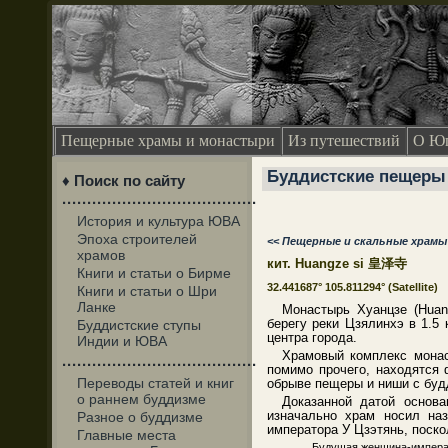
Пещерные храмы и монастыри
Из путешествий
О Юг
Буддистские пещеры 
♦ Поиск по сайту
·······································
История и культура ЮВА
Эпоха строителей
<< Пещерные и скальные храм
храмов
кит. Huangze si 皇泽寺
Книги и статьи о Бирме
32.441687° 105.811294°
(Satellite)
Книги и статьи о Шри
Ланке
Монастырь Хуанцзе (Huan
берегу реки Цзялинхэ в 1.5 
Буддистские ступы
центра города.
Индии и ЮВА
Храмовый комплекс монас
·······································
помимо прочего, находятся
Переводы статей и книг
обрыве пещеры и ниши с буд
о раннем буддизме
Доказанной датой основа
изначально храм носил на
Разное о буддизме
императора У Цзэтянь, поско
Главные места
Будущая женщина-императо