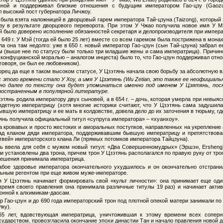
иной и поддерживал близкие отношения с будущим императором Гао-цзу (Gaozu
ил высокий пост губернатора Личжоу.
 была взята наложницей в дворцовый гарем императора Тай-цзуна (Taizong), который з
цзу в результате дворцового переворота. При этом У Чжао получила новое имя У М
й было доверено исполнение обязанностей секретаря и делопроизводителя при импера
 649 г. У Мэй (тогда ей было 25 лет) вместе со всем гаремом была пострижена в мона
а она там недолго: уже в 650 г. новый император Гао-цзун (сын Тай-цзуна) забрал 
 (выше нее по статусу были только три младшие жены и сама императрица). Причин
с конфуцианской моралью – аналогом инцеста) было то, что Гао-цзун поддерживал отн
говоря, он был ее любовником).
рец да еще в таком высоком статусе, У Цзэтянь начала свою борьбу за абсолютную в
 этого времени стало У Хоу, а имя У Цзэтянь (Wu Zetian, это также ее неофициаль
 но далее по тексту она будет упоминаться именно под именем У Цзятянь, пос
ространенным в популярной литературе.
Цзэтянь родила императору двух сыновей, а в 654 г. – дочь, которая умерла при невы
здетную императрицу (хотя многие историки считают, что У Цзэтянь сама задушила
ывшую императрицу и ее мать в колдовстве, довела дело до их заточения в тюрьму, г
тянь получила официальный титул «супруга императора» – «хуанхоу».
 кровавых и просто жестоких и аморальных поступков, направленных на укрепление 
ад кланом дяди императора, поддерживавшим бывшую императрицу и препятствова
твей» императорского клана Ли (прямых потомков императора Тайцзуна).
нь ввела для себя с мужем новый титул: «Два Совершенномудрых» (Эршэн, Ersheng)
и установлены два трона, причем трон У Цзэтянь располагался по правую руку от трон
решения принимала императрица.
лабое здоровье императора окончательного ухудшилось и он окончательно отстрани
льным регентом при еще живом муже-императоре.
 У Цзэтянь начинает формировать свой «культ личности»: она принимает еще оди
время своего правления она принимала различные титулы 19 раз) и начинает актив
лонной к алхимикам-даосам.
р Гао-цзун и до 690 года императорский трон под плотной опекой матери занимали по
лку).
 65 лет, вдовствующая императрица, уничтожившая к этому времени всех сопер
ударством, провозгласила окончание эпохи династии Тан и начало правления новой д