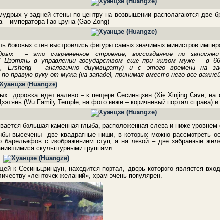
удрых у задней стены по центру на возвышении располагаются две б
а – императора Гао-цзуна (Gao Zong).
оль боковых стен выстроились фигуры самых значимых министров импера
дрых – это современное строение, воссозданное по записями 
У Цзэтянь в управлении государством еще при живом муже – в 6
н, Ersheng – аналогично диумвирату) и с этого времени на за
 по правую руку от мужа (на западе), принимая вместо него все важ
х дорожка идет налево – к пещере Сесиньцзин (Xie Xinjing Cave, на
зэтянь (Wu Family Temple, на фото ниже – коричневый портал справа) 
ается большая каменная глыба, расположенная слева и ниже уровнем 
ыбы высечены две квадратные ниши, в которых можно рассмотреть ост
ко барельефов с изображением ступ, а на левой – две забранные же
анившимися скульптурными группами.
щей к Сесиньцзиндун, находится портал, дверь которого является вхо
личеству «ленточек желаний», храм очень популярен.