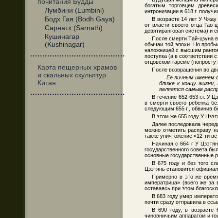
почитания Будды
богатым торговцем древес
Лумбини (Lumbini)
интронизации в 618 г. получ
Бодх Гая (Bodh Gaya)
В возрасте 14 лет У Чжау
от власти своего отца Гао-
Сарнатх (Sarnath)
девятиранговая система) и е
Кушинагар
После смерти Тай-цзуна в
(Kushinagar)
обычаи той эпохи. Но пробыл
наложницей с высшим рангом
·······································
поступка (а в соответствии 
отцовском гареме (попросту 
Карта пещерных храмов
После возвращения во дво
и скальных скульптур
Ее личным именем с
Китая
ближе к концу жизни,
является самым расп
·······································
В течение 652-653 г.г. У 
в смерти своего ребенка бе
следующим 655 г., обвинив б
В этом же 655 году У Цзэ
Далее последовала череда
можно отметить расправу н
также уничтожение «12-ти ве
Начиная с 664 г У Цзэтя
государственного совета был
основные государственные 
В 675 году и без того с
Цзэтянь становится официа
Примерно в это же время
императрица» (всего же за 
оставаясь при этом благоск
В 683 году умер императо
почти сразу отправила в ссы
В 690 году, в возрасте
чиновничьим аппаратом и гос