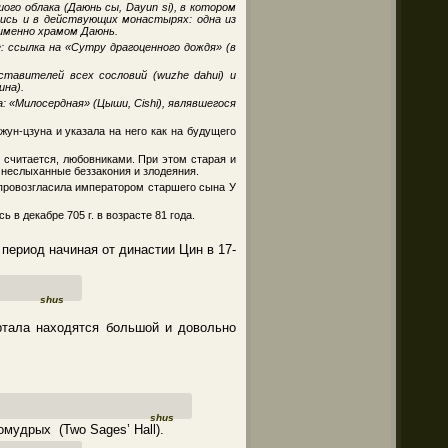
го облака (Даюнь сы, Dayun si), в котором
ись и в действующих монастырях: одна из
именно храмом Даюнь.
е: ссылка на «Сутру драгоценного дождя» (в
тавителей всех сословий (wuzhe dahui) и
на).
 «Милосердная» (Цыши, Cishi), являвшегося
жун-цзуна и указала на него как на будущего
к считается, любовниками. При этом старая и
 неслыханные беззакония и злодеяния.
 провозгласила императором старшего сына У
 в декабре 705 г. в возрасте 81 года.
период начиная от династии Цин в 17-
shus
ртала находятся большой и довольно
shus
мудрых (Two Sages’ Hall).