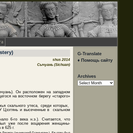
га
tery)
G-Translate
shus 2014
♦ Помощь сайту
Сычуань (Sichuan)
Archives
Archives
ычуань). Он расположен на западном
щегося на восточном берегу «старого»
ья скального утеса, среди которых,
 У Цзэтянь и высеченные в скальном
ло 6-го века н.э.). Считается, что
 был уже после воцарения женщины-
в 625 г.
де Личжоу (нынешний Гуанъюань). Ее отец был