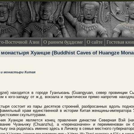
о-Восточной Азии
О раннем буддизме
О сайте
Гостевая кни
монастыря Хуанцзе (Buddhist Caves of Huangze Monas
ы и монастыри Китая
gzei) находится в городе Гуанъюань (Guangyuan, север провинции С
км к юго-западу от ж.д. вокзала и практически прямо напротив находя
тыря состоит из пары десятков строений, разбросанных вдоль поднож
 фамильный храм единственной в истории Китая женщины-императора
дистскими скульптурами.
ния Хуанцзе является конец правления династии Северная Вэй (нача
звание Чуаньчжу (Chuanzhu), а «переназначен» и переименован он
льку она родилась именно здесь в Личжоу в семье местного губернатора 
р У Цзэтянь (данное при рождении имя – У Чжао, Wu Zhao) родилась в 624 г. в горо