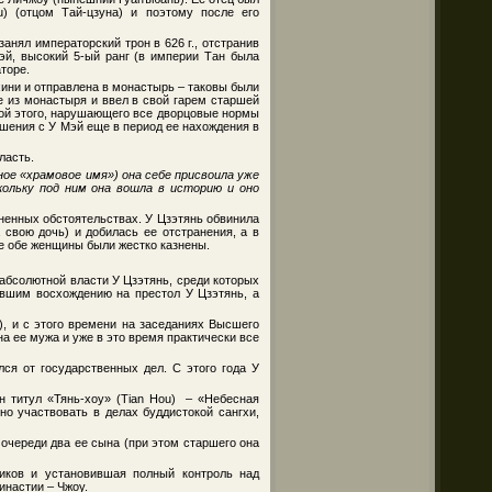
) (отцом Тай-цзуна) и поэтому после его
анял императорский трон в 626 г., отстранив
эй, высокий 5-ый ранг (в империи Тан была
торе.
хини и отправлена в монастырь – таковы были
ее из монастыря и ввел в свой гарем старшей
ой этого, нарушающего все дворцовые нормы
ошения с У Мэй еще в период ее нахождения в
ласть.
ное «храмовое имя») она себе присвоила уже
кольку под ним она вошла в историю и оно
ясненных обстоятельствах. У Цзэтянь обвинила
 свою дочь) и добилась ее отстранения, а в
де обе женщины были жестко казнены.
абсолютной власти У Цзэтянь, среди которых
вшим восхождению на престол У Цзэтянь, а
, и с этого времени на заседаниях Высшего
а ее мужа и уже в это время практически все
лся от государственных дел. С этого года У
н титул «Тянь-хоу» (Tian Hou) – «Небесная
но участвовать в делах буддистокой сангхи,
 очереди два ее сына (при этом старшего она
ников и установившая полный контроль над
инастии – Чжоу.