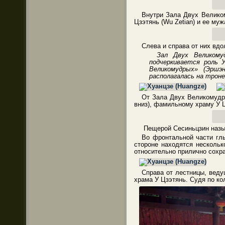
Внутри Зала Двух Великом
Цзэтянь (Wu Zetian) и ее муж
Слева и справа от них вд
Зал Двух Великому
подчеркивается роль 
Великомудрых»
(Эршэ
располагалась на троне
От Зала Двух Великомудры
вниз), фамильному храму У Ц
Пещерой Сесиньцзин назыв
Во фронтальной части гл
стороне находятся несколь
относительно прилично сохр
Справа от лестницы, веду
храма У Цзэтянь. Судя по ко