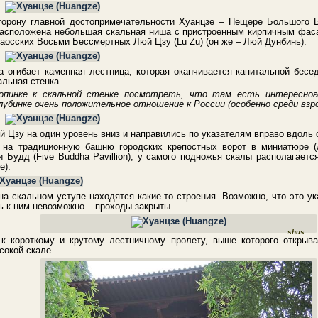
торону главной достопримечательности Хуанцзе – Пещере Большого Б
расположена небольшая скальная ниша с пристроенным кирпичным фаса
даосских Восьми Бессмертных Люй Цзу (Lu Zu) (он же – Люй Дунбинь).
огибает каменная лестница, которая оканчивается капитальной бесед
альная стенка.
опинке к скальной стенке посмотреть, что там есть интересного
лубинке очень положительное отношение к России (особенно среди взр
й Цзу на один уровень вниз и направились по указателям вправо вдоль 
на традиционную башню городских крепостных ворот в миниатюре (
 Будд (Five Buddha Pavillion), у самого подножья скалы располагаетс
же).
а скальном уступе находятся какие-то строения. Возможно, что это ука
сть к ним невозможно – проходы закрыты.
shus
к короткому и крутому лестничному пролету, выше которого открыв
сокой скале.