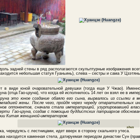
доль задней стены в ряд располагаются скульптурные изображения всег
аходится небольшая статуя Гуаньинь), слева – сестры и сама У Цзэтянь 
т в виде юной очаровательной девушки (тогда еще У Чжао). Именн
на (отца Гао-цзуна), что когда ей исполнилось 14 лет он взял ее в имп
зуна это юное создание обаяло его сына, вырвалось из ссылки в 
 младшей жены. После чего, пройдя через череду отвратительных 
анов оппонентов, сначала стала императрицей, узурпировавшей вла
ерти Гао-цзуна, создав с помощью буддистских патриархов обоснован
ории Китая женщиной-императором.
shus
а, чередуясь с лестницами, идет вверх в сторону скального утеса.
ва находится каменная стела, датируемая периодом династии Сун (пра