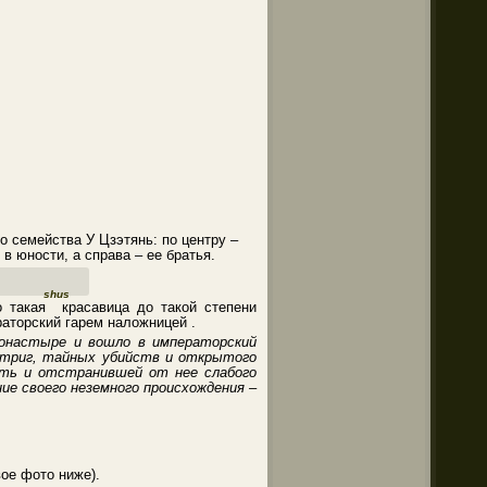
о семейства У Цзэтянь: по центру –
в юности, а справа – ее братья.
shus
о такая красавица до такой степени
ераторский гарем наложницей .
монастыре и вошло в императорский
интриг, тайных убийств и открытого
сть и отстранившей от нее слабого
ие своего неземного происхождения –
вое фото ниже).