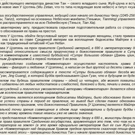
и действующего императора династии Тан – своего младшего сына Жуй-цзуна и всту
 новое имя У Цзэтянь (Wu Zetian, что-то типа «следующая воле небес») и титул «ху
ии государственного управления, ведущей свое начало от династии Чжоу (1045-256 г
, Tianzi), который на основании Небесного мандата (Тяньмин, Tianming) управля
о распространяется на всю Поднебесную (Тянься, Tian Xia).
 авантюрному акту, предшествовала серьезная подготовительная работа со сторон
о обоснования ее права на престол.
ляло У Цзэтянь обойти безусловный запрет на интронизацию женщины, стало приме
: она стала во главе Срединной империи как воплощение бодхисатвы Майтреи в о
е как традиционный китайский «Сын Неба».
рава У Цзэтянь на трон правителя Срединной империей, в 690 г. императорскому
ентарий относительно смысла пророчества о божественном правителе в Сутре
йся комментарием к известной буддийской «Сутре большого облака» (Даюнь цзин, 
тым Дхармакшемой в первой половине 5-го века.
е руководство созданием «Комментария» осуществлял настоятель храма Б
ами – фаворит и любовник У Цзэтянь), а написан он был группой из десяти самых
рассматривается содержащаяся в тексте «Сутры большого облака» беседа меж
уан, Jing Guang), в которой Будда предсказывает Цзин Гуан, что в будущем он буд
елом ты будешь правителем страны – одной из четырех, где может появитьс
 избавлены от любых недостатков и слабостей, болезней и боли, печали и гнева, 
рассуждений и логических умозаключений авторами «Комментария» делается одноз
ым вселенским правителем чакравартином.
У Цзэтянь является воплощением бодхисатвы Майтреи, было обосновано более ту
ые успехи страны в период ее правления, но вывод был сделан также однозна
ветственно признаем, что Божественный Правитель [У Цзэтянь] является Майтр
нальной точки зрения совмещение в одном лице чакравартина и будущего будды
но к этому времени такие нюансы уже не имели значения.
 представления «Комментария» императорскому двору в 690 г., министры двора п
в права правителя Срединного государства, аргументируя это тем, что «как на н
ераторов на земле» (в это время официально императором был ее сын Жуй-цзун
ия «Комментария» над дворцовым Храмом предков пролетела сказочная птица-фени
чале новой эпохи – прекращении династии Тан и начале правления новой династии Ч