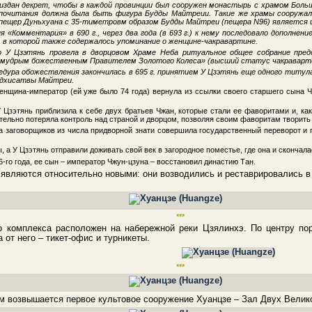
издан декрет, чтобы в каждой провинции был сооружен монастырь с храмом Большо
 почитания должна была быть фигура Будды Майтреии. Такие же храмы сооружал
ещер Дуньхуана с 35-тиметровм образом Будды Майтреи (пещера N96) является 
я «Комментария» в 690 г., через два года (в 693 г.) к нему последовало дополнени
), в которой также содержалось упоминание о женщине-чакравартине.
о У Цзэтянь провела в дворцовом Храме Неба ритуальное общее собрание предс
комудрым божественным Правителем Золотого Колеса» (высший статус чакраварти
дура обожествления закончилась в 695 г. принятием У Цзэтянь еще одного титула:
одхисатвы Майтреи.
енщина-император (ей уже было 74 года) вернула из ссылки своего старшего сына Ч
 Цзэтянь приблизила к себе двух братьев Чжан, которые стали ее фаворитами и, ка
тельно потеряла контроль над страной и дворцом, позволяя своим фаворитам творить
па заговорщиков из числа придворной знати совершила государственный переворот и
 а У Цзэтянь отправили доживать свой век в загородное поместье, где она и скончалась
6-го года, ее сын – император Чжун-цзуна – восстановил династию Тан.
являются относительно новыми: они возводились и реставрировались в 
***
о комплекса расположен на набережной реки Цзялинхэ. По центру по
 от него – тикет-офис и турникеты.
***
м возвышается первое культовое сооружение Хуанцзе – Зал Двух Велико