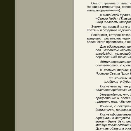
Она отстранила от власт
женщины-императора, приняв
императора-мужчину).
В китайской традиц
«Сыном Неба» (Тяньцзы
Guo) и власть которог
Этому, на первый взгляд
Цзэтянь и созданию надежног
Решением, которое позво
традицию престолонаследия
вселенского правителя), а н
Для обоснования п
под названием «Комм
shoujiyishu), являющи
переведенной знамени
Административно
соответствии с хроник
В «Комментарии» 
Чистого Света (Цзин Г
«С женским т
изобилии и будут
После чего путем 
является предсказанн
Утверждение, что 
процветание и военн
примерно так: «Мы от
Конечно, с доктри
догматично, но вероят
После официального
официально вступила 
может быть двух имп
месяца после оглашен
Цзэтянь объявила о на