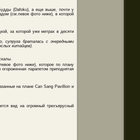
удды (Dafoku), а еще выше, почти у
дом (см.левое фото ниже), в которой
кой, за которой уже метрах в десяти
, супруга браталась с очередными
ослых китайцев).
скалы.
левое фото ниже), которое по плану
я огороженная парапетом приподнятая
занные на плане Can Sang Pavillion и
ается вид на огромный трехъярусный