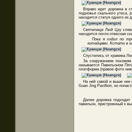
Вправо идет дорожка в с
подножья скального утеса, 
находится статуя одного из 
Святилище Люй Цзу слева 
находится почти отвесная ск
Пока я ходил по тр
китайцами. Кстати в г
Спустились от храмика Лю
За сооружением похожим 
называется Павильоном Пяти
платформа (правое фото ни
На ней самой и выше нее н
Guan Jing Pavillion, но попа
Далее дорожка подходит 
павильон, пристроенный к вы