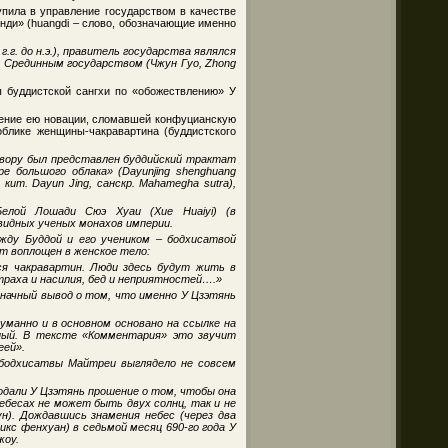
пила в управление государством в качестве
анди» (huangdi – слово, обозначающие именно
.г. до н.э.), правитель государства являлся
ет Срединным государством (Чжун Гуо, Zhong
ы буддистской сангхи по «обожествлению» У
нение ею новации, сломавшей конфуцианскую
блике женщины-чакравартина (буддистского
 двору был представлен буддийский трактат
 большого облака» (Dayunjing shenghuang
кит. Dayun Jing, санскр. Mahamegha sutra),
елой Лошади Сюэ Хуаи (Xue Huaiyi) (в
 видных ученых монахов империи.
ду Буддой и его учеником – бодхисатвой
ет воплощен в женское тело:
я чакравартин. Люди здесь будут жить в
страха и насилия, бед и неприятностей….»
начный вывод о том, что именно У Цзэтянь
манно и в основном основано на ссылке на
чный. В тексте «Комментария» это звучит
еей».
 бодхисатвы Майтреи выглядело не совсем
одали У Цзэтянь прошение о том, чтобы она
ебесах не может быть двух солнц, так и не
). Дождавшись знамения небес (через два
кс фенхуан) в седьмой месяц 690-го года У
жоу.