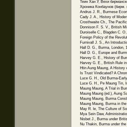
Теин Хан У, Вехи бирманско
Хроника Конбаунов (бирм. 
Andrus J. R., Burmese Econo
Cady J. A., History of Moder
Crosthwaite Ch., The Pacifi
Donnison F. S. V., British M
Duroiselle C., Blagden C. О.
Foreign Policy of the Revol
Furnivall J. S., An Introduc
Hall D. G., Burma, London, 
Hall D. G., Europe and Burm
Harvey G. E., History of Bu
Harvey G. E., British Rule 
Htin Aung Maung, A History
Is Trust Vindicated? A Chro
Luce G. H., Old Burma-Early 
Luce G. H., Pe Maung Tin, I
Maung Maung, A Trial in Bu
Maung Maung (ed.), Aung Sa
Maung Maung, Burma Constit
Maung Maung, Burma in the 
May R. le, The Culture of S
Mya Sein Daw, Administrati
Nisbet J., Burma under Brit
Nu Thakin, Burma under the