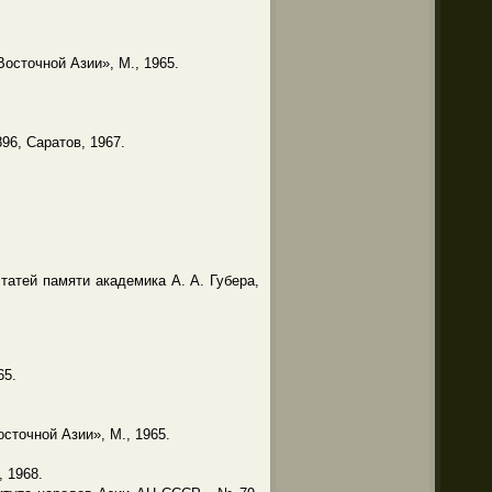
осточной Азии», М., 1965.
96, Саратов, 1967.
атей памяти академика А. А. Губера,
65.
осточной Азии», М., 1965.
 1968.