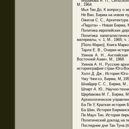
Муранова А. П., Сельскох
М., 1964.
Мья Тин До, К вопросу о з
Не Вин, Бирма на новом пу
Ожегов С. С., Архитектура
«Пидота» – Новая Бирма, М
Политика европейских держ
Политика капиталистичес
материалы, ч. 1, М., 1965; ч. 
[Поло Марко], Книга Марко
Тарле Е. В., Очерки истори
Узянов А. Н., Английская
Восточной Азии», М., 1968.
Узянов А. Н., Русские арх
историография стран Юго-Вос
Холл Д. Дж., История Юго-
Чжу Чжи-хэ, Бирма, М„ 195
Шнайдер С. С., Бирма, М.,
Шпирт А. Ю., Научно-техн
Щербакова М. Г., Бирма, М.
Археологическое управление
Ба Пе У, Краткая история Б
Ба Шин, История Бирманско
Пе Маун Тин, История бирма
Политический доклад на пе
Последние дни Тан Туна (би