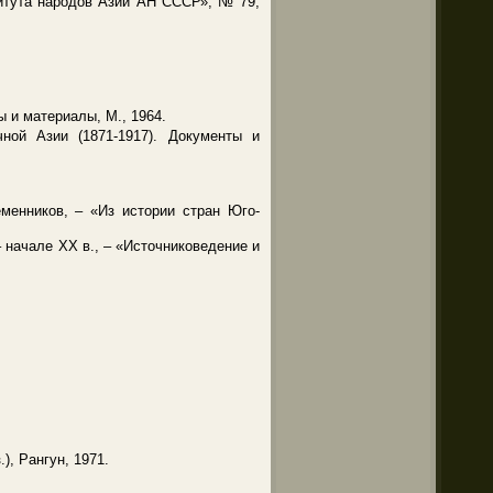
титута народов Азии АН СССР», № 79,
ы и материалы, М., 1964.
ной Азии (1871-1917). Документы и
еменников, – «Из истории стран Юго-
 начале XX в., – «Источниковедение и
, Рангун, 1971.