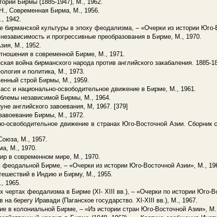
тории Бирмы (1885-1947), М., 1962.
 Н., Современная Бирма, М., 1956.
, 1942.
е бирманской культуры в эпоху феодализма, – «Очерки из истории Юго-В
 независимость и прогрессивные преобразования в Бирме, М., 1970.
зия, М., 1952.
тношения в современной Бирме, М., 1971.
ская война бирманского народа против английского закабаления. 1885-18
ология и политика, М., 1973.
енный строй Бирмы, М., 1959.
асс и национально-освободительное движение в Бирме, М., 1961.
облемы независимой Бирмы, М., 1964.
уне английского завоевания, М, 1967. [379]
 завоевание Бирмы, М., 1972.
о-освободительное движение в странах Юго-Восточной Азии. Сборник ст
оюза, М., 1957.
а, М., 1970.
мир в современном мире, М., 1970.
 феодальной Бирме, – «Очерки из истории Юго-Восточной Азии», М., 19
тешествий в Индию и Бирму, М., 1955.
, 1965.
х чертах феодализма в Бирме (XI- XIII вв.), – «Очерки по истории Юго-В
 на берегу Иравади (Паганское государство. XI-XIII вв.), М., 1967.
е в колониальной Бирме, – «Из истории стран Юго-Восточной Азии», М.,