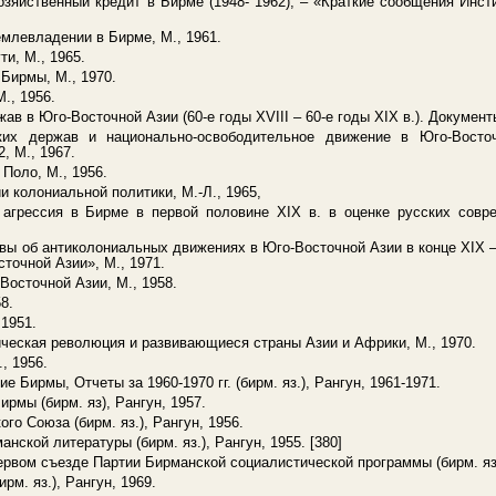
озяйственный кредит в Бирме (1948- 1962), – «Краткие сообщения Инс
емлевладении в Бирме, М., 1961.
ти, М., 1965.
 Бирмы, М., 1970.
., 1956.
ав в Юго-Восточной Азии (60-е годы XVIII – 60-е годы XIX в.). Документ
ких держав и национально-освободительное движение в Юго-Восточ
2, М., 1967.
 Поло, М., 1956.
и колониальной политики, М.-Л., 1965,
 агрессия в Бирме в первой половине XIX в. в оценке русских совр
ивы об антиколониальных движениях в Юго-Восточной Азии в конце XIX –
точной Азии», М., 1971.
Восточной Азии, М., 1958.
8.
 1951.
ическая революция и развивающиеся страны Азии и Африки, М., 1970.
, 1956.
 Бирмы, Отчеты за 1960-1970 гг. (бирм. яз.), Рангун, 1961-1971.
ирмы (бирм. яз), Рангун, 1957.
го Союза (бирм. яз.), Рангун, 1956.
нской литературы (бирм. яз.), Рангун, 1955. [380]
рвом съезде Партии Бирманской социалистической программы (бирм. яз.)
рм. яз.), Рангун, 1969.