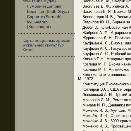
почитания Будды
Васильев В. Ф., Очерки ис
Лумбини (Lumbini)
Васильев В. Ф., Узянов А.
Бодх Гая (Bodh Gaya)
Васильева В. Я., Бирма, М.
Сарнатх (Sarnath)
Всеволодов И. В., Развити
Кушинагар
Гаврилов Ю. Н., Борьба за
(Kushinagar)
Добби Э., Юго-Восточная А
Жабреев А. Ф., Аграрные о
·······································
Журавлева Л. Н., Партизан
Карта пещерных храмов
Кауфман А. С., Бирма: иде
и скальных скульптур
Кауфман А. С., Государств
Китая
Кауфман А. С., Рабочий кл
·······································
Климко Г. Н., Аграрные пр
Козлова М. Г., Бирма накан
Козлова М. Г., Английское
Колониализм и национальн
М., 1972.
Конституция Бирманского С
Котляров В.С., США и Бирм
Левковский А. И., Третий 
Макарова С. М., Ремесло в
Минаев И. П., Дневники пу
Можейко И. В., Аун Сан, М.
Можейко И. В., О некоторы
Можейко И. В., 5000 храмов
Можейко И. В., Просвещени