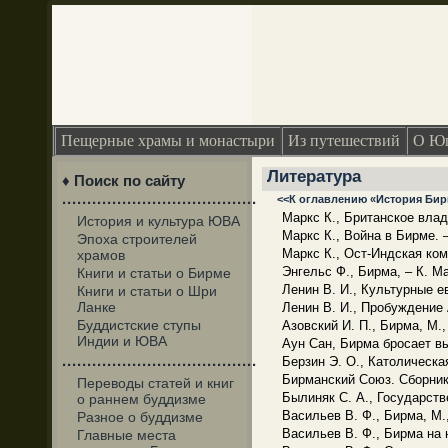
Пещерные храмы и монастыри
Из путешествий
О Юг
Литература
♦ Поиск по сайту
<<К оглавлению «История Би
·······································
Маркс К., Британское влады
История и культура ЮВА
Маркс К., Война в Бирме. 
Эпоха строителей
Маркс К., Ост-Индская комп
храмов
Энгельс Ф., Бирма, – К. Ма
Книги и статьи о Бирме
Ленин В. И., Культурные е
Книги и статьи о Шри
Ланке
Ленин В. И., Пробуждение 
Буддистские ступы
Азовский И. П., Бирма, М.,
Индии и ЮВА
Аун Сан, Бирма бросает вы
Берзин Э. О., Католическа
·······································
Бирманский Союз. Сборник 
Переводы статей и книг
Былиняк С. А., Государст
о раннем буддизме
Васильев В. Ф., Бирма, М.,
Разное о буддизме
Васильев В. Ф., Бирма на 
Главные места