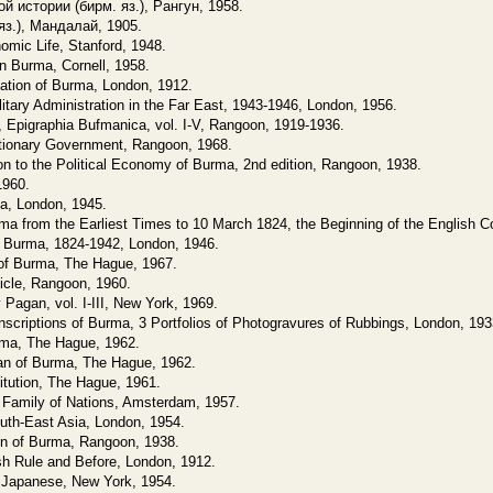
й истории (бирм. яз.), Рангун, 1958.
яз.), Мандалай, 1905.
mic Life, Stanford, 1948.
n Burma, Cornell, 1958.
cation of Burma, London, 1912.
ilitary Administration in the Far East, 1943-1946, London, 1956.
, Epigraphia Bufmanica, vol. I-V, Rangoon, 1919-1936.
utionary Government, Rangoon, 1968.
tion to the Political Economy of Burma, 2nd edition, Rangoon, 1938.
1960.
a, London, 1945.
rma from the Earliest Times to 10 March 1824, the Beginning of the English 
in Burma, 1824-1942, London, 1946.
 of Burma, The Hague, 1967.
nicle, Rangoon, 1960.
Pagan, vol. I-III, New York, 1969.
nscriptions of Burma, 3 Portfolios of Photogravures of Rubbings, London, 19
rma, The Hague, 1962.
n of Burma, The Hague, 1962.
ution, The Hague, 1961.
Family of Nations, Amsterdam, 1957.
outh-East Asia, London, 1954.
on of Burma, Rangoon, 1938.
ish Rule and Before, London, 1912.
 Japanese, New York, 1954.