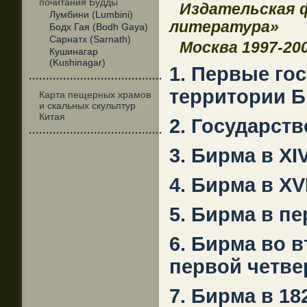
почитания Будды
Издательская
Лумбини (Lumbini)
литература»
Бодх Гая (Bodh Gaya)
Сарнатх (Sarnath)
Москва
1997-20
Кушинагар
(Kushinagar)
1. Первые го
·······································
территории Би
Карта пещерных храмов
и скальных скульптур
Китая
2. Государство
·······································
3. Бирма в XIV
4. Бирма в XVI
5. Бирма в пе
6. Бирма во в
первой четвер
7. Бирма в 182