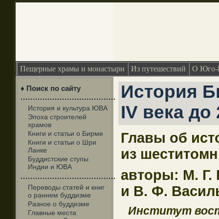
Пещерные храмы и монастыри
Из путешествий
О Юго-
История 
♦ Поиск по сайту
·······································
IV века до
История и культура ЮВА
Эпоха строителей
храмов
Книги и статьи о Бирме
Главы об ис
Книги и статьи о Шри
Ланке
из шеститомн
Буддистские ступы
Индии и ЮВА
авторы: М. Г.
·······································
Переводы статей и книг
и В. Ф. Васил
о раннем буддизме
Разное о буддизме
Институт вост
Главные места