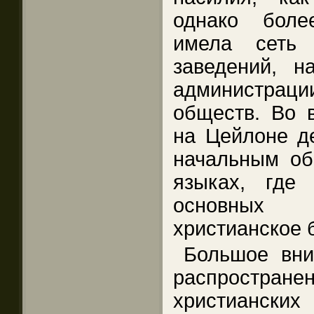
однако боле
имела сеть 
заведений, н
администрац
обществ. Во в
на Цейлоне д
начальным об
языках, где
основных
христианское 
Большое вни
распростр
христиа