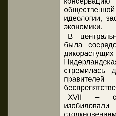
консерваци
обществен
идеологии, за
экономики.
В централь
была сосредо
дикорастущих
Нидерландска
стремилась д
правите
беспрепятстве
XVII – се
изобило
столкновени