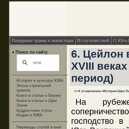
Пещерные храмы и монастыри
Из путешествий
О Юго-
6. Цейлон 
♦ Поиск по сайту
XVIII века
период)
·······································
История и культура ЮВА
Эпоха строителей
храмов
<< К оглавлению «История Шри Л
Книги и статьи о Бирме
На рубеж
Книги и статьи о Шри
Ланке
соперничест
Буддистские ступы
Индии и ЮВА
господство в
·······································
Переводы статей и книг