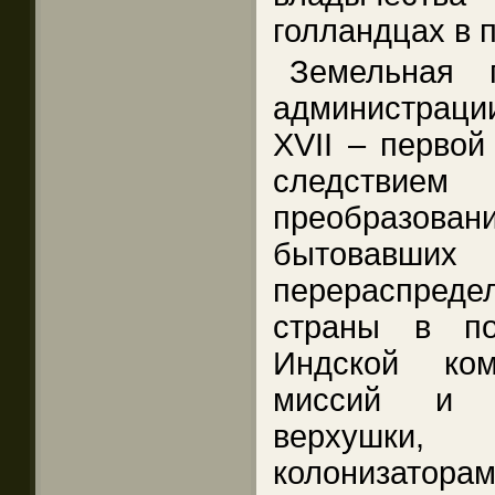
голландцах в 
Земельная 
администрац
XVII – первой
следстви
преобразован
бытовавших
перераспреде
страны в по
Индской ком
миссий и м
верхушки,
колонизаторам