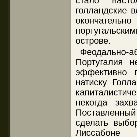
стало насто
голландские в
окончате
португальск
острове.
Феодально-а
Португалия н
эффективно 
натиску Голла
капиталистиче
некогда захв
Поставленный
сделать выбор
Лиссабоне 