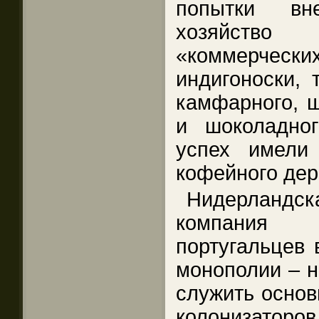
попытки вн
хозяйств
«коммерческих
индигоноски, 
камфарного, ш
и шоколадно
успех имели
кофейного дер
Нидерлан
компания
португальцев 
монополии – н
служить основ
колонизатор