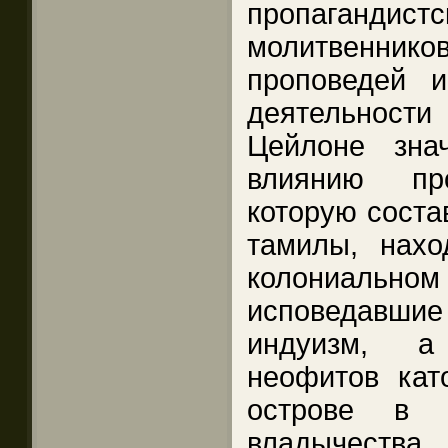
пропаганди
молитвенников
проповедей и
деятельнос
Цейлоне зна
влиянию про
которую соста
тамилы, нах
колониал
исповедавш
индуизм, а
неофитов кат
острове в п
владычеств