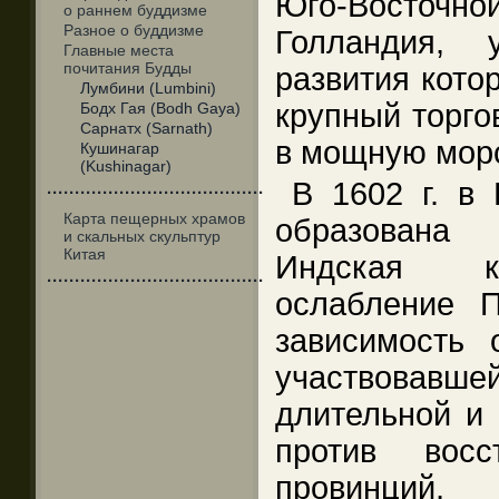
Юго-Восточ
о раннем буддизме
Разное о буддизме
Голландия, 
Главные места
почитания Будды
развития кото
Лумбини (Lumbini)
крупный торго
Бодх Гая (Bodh Gaya)
Сарнатх (Sarnath)
в мощную мор
Кушинагар
(Kushinagar)
В 1602 г. в 
·······································
Карта пещерных храмов
образована
и скальных скульптур
Китая
Индская ко
·······································
ослабление П
зависимость 
участвовавше
длительной и 
против восс
провинций,