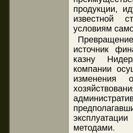
продукции, и
известной с
условиям само
Превращен
источник фин
казну Нидер
компании осу
изменения о
хозяйствовани
админис
предпола
эксплуатаци
методами.