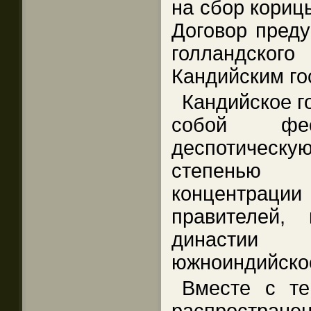
на сбор кориц
Договор преду
голландско
Кандийским го
Кандийское г
собой фео
деспотическу
степенью
концентрац
правителей,
династии 
южноиндийско
Вместе с т