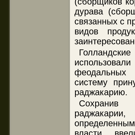
(сборщиков ко
дурава (сборщ
связанных с п
видов проду
заинтересован
Голландс
использова
феодальных 
систему прин
раджакарию.
Сохранив 
раджакарии
определенным
власти вве