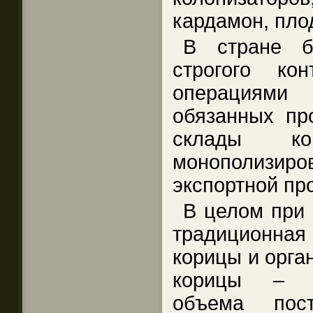
кардамон, пло
В стране б
строгого ко
операциям
обязанных пр
склады к
монополиз
экспортной пр
В целом при 
традиционна
корицы и орга
корицы – с
объема пост