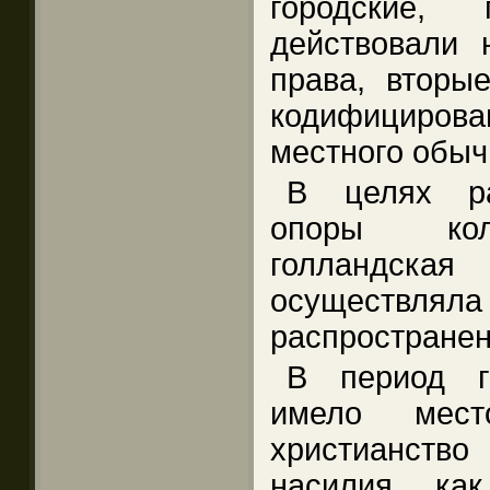
городские,
действовали 
права, вторы
кодифициро
местного обыч
В целях ра
опоры кол
голландск
осуществляла
распространен
В период г
имело мес
христианст
насилия, ка