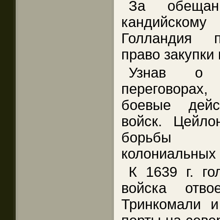
За обещан
кандийскому
Голландия п
право закупки
Узнав о ка
переговорах
боевые дейс
войск. Цейло
борьбы д
колониальных 
К 1639 г. го
войска отво
Тринкомали и