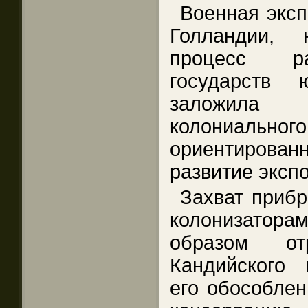
Военная эксп
Голландии, 
процесс ра
государств 
заложила
колониальн
ориентиров
развитие эксп
Захват приб
колонизато
образом от
Кандийского 
его обособлен