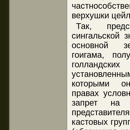
частнособс
верхушки цейл
Так, предс
сингальской з
основной зе
гоигама, по
голландс
установлен
которыми о
правах услов
запрет на 
представите
кастовых груп