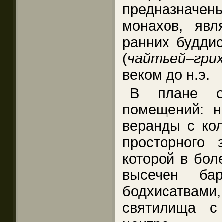
предназнач
монахов, яв
ранних будди
(
чайтьей
–
гри
веком до н.э.
В плане о
помещений: н
веранды с кол
просторного 
которой в бол
высечен ба
бодхисатвами,
святилища с