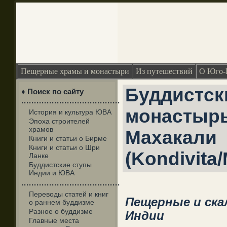
Пещерные храмы и монастыри
Из путешествий
О Юго-
Буддистс
♦ Поиск по сайту
·······································
монастырь
История и культура ЮВА
Эпоха строителей
храмов
Махакали
Книги и статьи о Бирме
Книги и статьи о Шри
(Kondivita
Ланке
Буддистские ступы
Индии и ЮВА
·······································
Переводы статей и книг
Пещерные и ск
о раннем буддизме
Разное о буддизме
Индии
Главные места