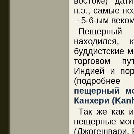
востоке) дат
н.э., самые по
– 5-6-ым веком
Пещерный 
находился, 
буддистские м
торговом пу
Индией и пор
(подробн
пещерный мо
Канхери (Kanh
Так же как и
пещерные мон
(Джогешвари, 