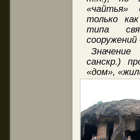
«чайтья» 
только как
типа свя
сооружений 
Значение 
санскр.) п
«дом», «жил