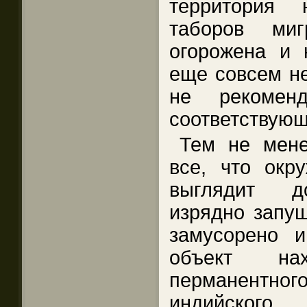
территория 
таборов миг
огорожена и к
еще совсем не
не рекомен
соответствующ
Тем не мен
все, что окр
выглядит до
изрядно запу
замусорено и
объект на
перманентн
индийского