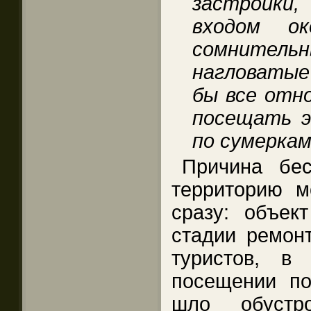
застройки,
входом ок
сомнитель
нагловатые
бы все отно
посещать э
по сумеркам
Причина бес
территорию м
сразу: объек
стадии ремонт
туристов, в
посещении п
шло обустр