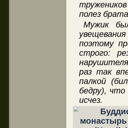
труженико
полез брата
Мужик бы
увещевания 
поэтому пр
строго: ре
нарушителя
раз так вп
палкой (би
бедру), чт
исчез.