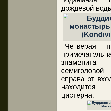
подземная 
дождевой воды
Четверая 
примечатель
знаменита 
семиголово
справа от вхо
находится 
цистерна.