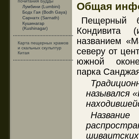
почитания Будды
Общая инф
Лумбини (Lumbini)
Бодх Гая (Bodh Gaya)
Сарнатх (Sarnath)
Пещерный б
Кушинагар
(Kushinagar)
Кондивита (
·······································
названием «М
Карта пещерных храмов
и скальных скульптур
северу от цен
Китая
южной оконе
·······································
парка Санджая
Традицио
назывался «
находившейс
Название 
распростр
шиваитски