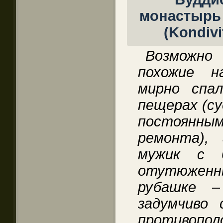
Возможн
похожие н
мирно спа
пещерах (су
постоянн
ремонта),
мужик с б
отутюжен
рубашке –
задумчиво 
противопол