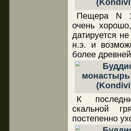
Пещера N 1
очень хорошо,
датируется не
н.э. и возмо
более древне
К последн
скальной г
постепенно ух