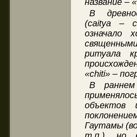
название – 
В древно
(
caitya
– са
означало х
священны
ритуала к
происхожде
«
chiti
» – по
В раннем
применялось
объектов 
поклонен
Гаутамы (во
т.п.), но