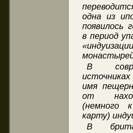
переводитс
одна из ип
появилось г
в период уп
«индуизации
монастырей
В совре
источниках
имя пещерн
от наход
(немного к
карту) инду
В брита