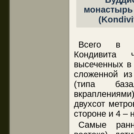
Всего в п
Кондивита 
высеченных в 
сложенной из
(типа баз
вкраплениями)
двухсот метро
стороне и 4 – 
Самые ран