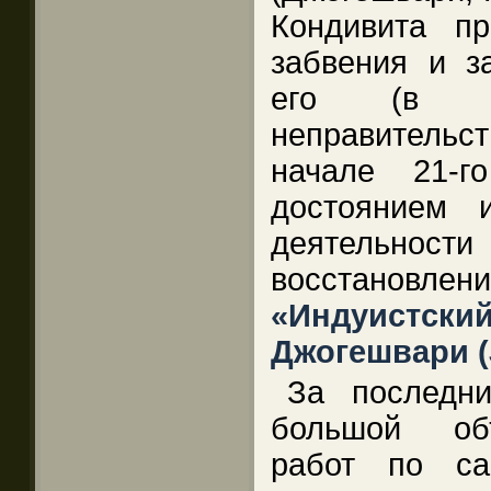
Кондивита п
забвения и з
его (в ре
неправительс
начале 21-г
достоянием 
деятельности
восстановлен
«Индуистс
Джогешвари (
За последн
большой об
работ по с