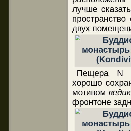
лучше сказать
пространство 
двух помещени
Пещера N 1
хорошо сохран
мотивом
ведик
фронтоне зад