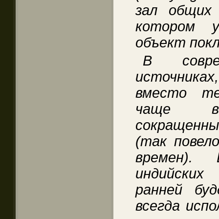
зал общих 
котором у
объект покл
В совре
источниках,
вместо те
чаще вс
сокращенн
(так повел
времен).
индийских
ранней буд
всегда испо