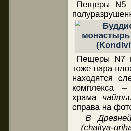
Пещеры N5 
полуразруше
Пещеры N7 и
тоже пара пл
находятся сле
комплекса – 
храма
чайть
справа на фото
В Древней
(c
h
aitya-gr