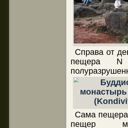
Справа от де
пещера N
полуразрушен
Сама пещера 
пещер мо