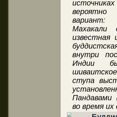
источника
вероятно
вариант: 
Махакали 
известная 
буддистск
внутри пос
Индии б
шиваитское
ступа выст
установ
Пандавами 
во время их