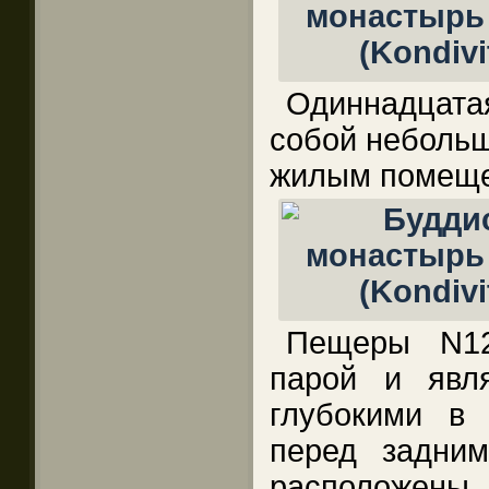
Одиннадцата
собой небол
жилым помещ
Пещеры N1
парой и явл
глубокими в 
перед задни
расположены