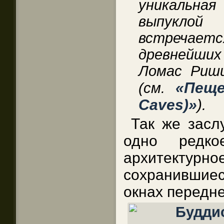
уникальная
выпуклой
встречаетс
древнейши
Ломас Риши
«Пеще
(см.
Caves)»
).
Так же зас
одно редк
архитектурн
сохранившиес
окнах передне