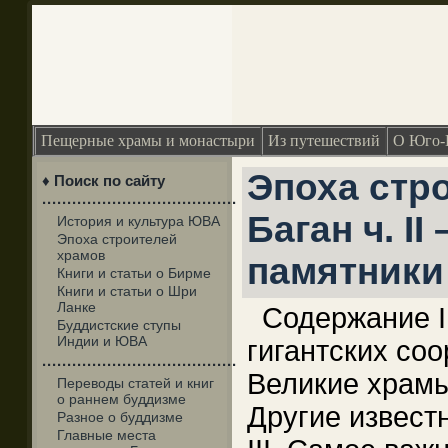
Пещерные храмы и монастыри
Из путешествий
О Юго-
Эпоха стр
♦ Поиск по сайту
·······································
Баган ч. I
История и культура ЮВА
Эпоха строителей
храмов
памятники
Книги и статьи о Бирме
Книги и статьи о Шри
Ланке
Содержание I
Буддистские ступы
Индии и ЮВА
гигантских со
·······································
Великие храмы 
Переводы статей и книг
о раннем буддизме
Другие извест
Разное о буддизме
Главные места