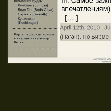
III. Самое важ
почитания Будды
Лумбини (Lumbini)
впечатлениям)
Бодх Гая (Bodh Gaya)
Сарнатх (Sarnath)
[….]
Кушинагар
(Kushinagar)
April 12th, 2010 | J
·······································
Карта пещерных храмов
(Паган),
По Бирме
и скальных скульптур
Китая
·······································
Copyright © 200
Powered