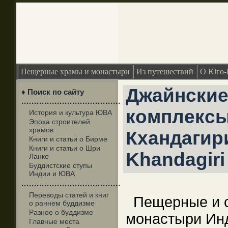
Пещерные храмы и монастыри
Из путешествий
О Юго-
Джайнски
♦ Поиск по сайту
·······································
комплексы
История и культура ЮВА
Эпоха строителей
храмов
Кхандагири
Книги и статьи о Бирме
Книги и статьи о Шри
Khandagiri
Ланке
Буддистские ступы
Индии и ЮВА
·······································
Переводы статей и книг
Пещерные и 
о раннем буддизме
Разное о буддизме
монастыри Инд
Главные места