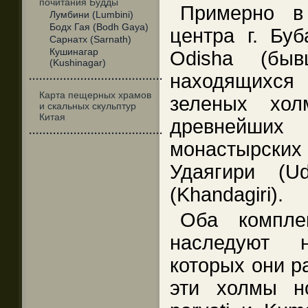
почитания Будды
Примерно в
Лумбини (Lumbini)
Бодх Гая (Bodh Gaya)
центра г. Буб
Сарнатх (Sarnath)
Кушинагар
Odisha (быв
(Kushinagar)
находящихся
·······································
Карта пещерных храмов
зеленых хол
и скальных скульптур
Китая
древнейших
·······································
монастырских 
Удаягири (Ud
(Khandagiri).
Оба компле
наследуют 
которых они р
эти холмы н