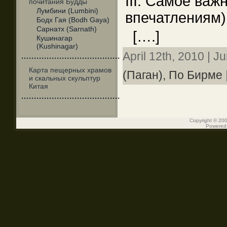
III. Самое важ
почитания Будды
Лумбини (Lumbini)
впечатлениям)
Бодх Гая (Bodh Gaya)
Сарнатх (Sarnath)
[….]
Кушинагар
(Kushinagar)
April 12th, 2010 | J
·······································
Карта пещерных храмов
(Паган),
По Бирме
и скальных скульптур
Китая
·······································
Copyright © 200
Powered