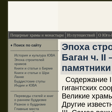
Пещерные храмы и монастыри
Из путешествий
О Юго-
Эпоха стр
♦ Поиск по сайту
·······································
Баган ч. I
История и культура ЮВА
Эпоха строителей
храмов
памятники
Книги и статьи о Бирме
Книги и статьи о Шри
Ланке
Содержание I
Буддистские ступы
Индии и ЮВА
гигантских со
·······································
Великие храмы 
Переводы статей и книг
о раннем буддизме
Другие извест
Разное о буддизме
Главные места