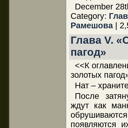
December 28th
Category:
Глав
Рамешова
| 2,
Глава V. «
пагод»
<<К оглавлен
золотых паго
Нат – хранит
После затя
ждут как ман
обрушиваютс
появляются их