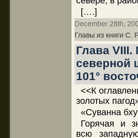
севере, в рай
[….]
December 28th, 2009
Главы из книги С.
Глава VIII.
северной 
101° вост
<<К оглавлен
золотых паго
«Суванна бху
Горячая и з
всю западную