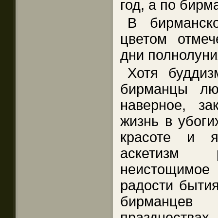
год, а по бир
В бирманск
цветом отмеч
дни полнолуни
Хотя буддиз
бирманцы лю
наверное, за
жизнь в убоги
красоте и я
аскетизм р
неистощимое
радости бытия
бирманцев
празднествах.