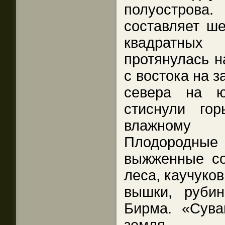
полуостро
составляет ше
квадратных
протянулась н
с востока на з
севера на ю
стиснули го
влажному
Плодородн
выжженные со
леса, каучуко
вышки, руби
Бирма. «Сув