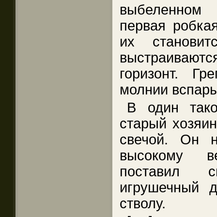
выбеленном
первая робка
их станови
выстраиваютс
горизонт. Гр
молнии вспары
В один так
старый хозяин
свечой. Он 
высокому в
поставил 
игрушечный д
стволу.