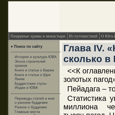
Пещерные храмы и монастыри
Из путешествий
О Юго-
Глава IV. 
♦ Поиск по сайту
·······································
сколько в
История и культура ЮВА
Эпоха строителей
храмов
<<К оглавлен
Книги и статьи о Бирме
Книги и статьи о Шри
золотых паго
Ланке
Буддистские ступы
Пейадага – то
Индии и ЮВА
·······································
Статистика у
Переводы статей и книг
о раннем буддизме
миллиона че
Разное о буддизме
Главные места