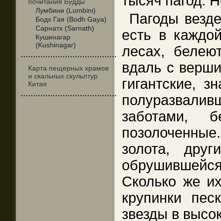
тысяч пагод. Н
почитания Будды
Лумбини (Lumbini)
Пагоды везде
Бодх Гая (Bodh Gaya)
Сарнатх (Sarnath)
есть в каждой
Кушинагар
(Kushinagar)
лесах, белеют
·······································
вдаль с верши
Карта пещерных храмов
и скальных скульптур
гигантские, з
Китая
·······································
полуразвали
заботами, 
позолоченные
золота, дру
обрушившейс
Сколько же их
крупинки пес
звезды в высо