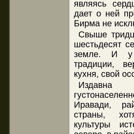
являясь серд
дает о ней пр
Бирма не искл
Свыше тридц
шестьдесят се
земле. И у
традиции, ве
кухня, свой ос
Издавна
густонасел
Иравади, ра
страны, хо
культуры ис