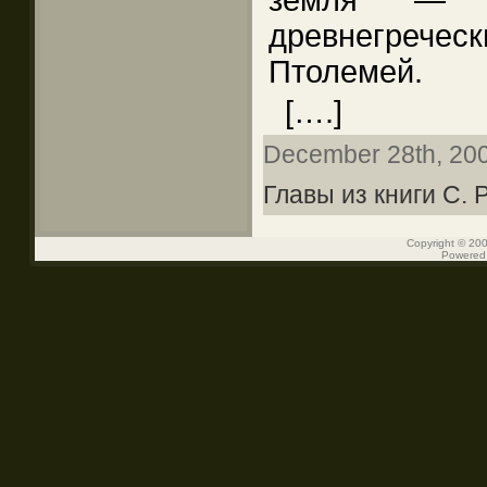
земля — 
древнегрече
Птолемей.
[….]
December 28th, 2009
Главы из книги С.
Copyright © 200
Powered