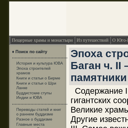
Пещерные храмы и монастыри
Из путешествий
О Юго-
Эпоха стр
♦ Поиск по сайту
·······································
Баган ч. I
История и культура ЮВА
Эпоха строителей
храмов
памятники
Книги и статьи о Бирме
Книги и статьи о Шри
Ланке
Содержание I
Буддистские ступы
Индии и ЮВА
гигантских со
·······································
Великие храмы 
Переводы статей и книг
о раннем буддизме
Другие извест
Разное о буддизме
Главные места