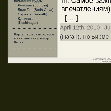
III. Самое важ
почитания Будды
Лумбини (Lumbini)
впечатлениям)
Бодх Гая (Bodh Gaya)
Сарнатх (Sarnath)
[….]
Кушинагар
(Kushinagar)
April 12th, 2010 | J
·······································
Карта пещерных храмов
(Паган),
По Бирме
и скальных скульптур
Китая
·······································
Copyright © 200
Powered