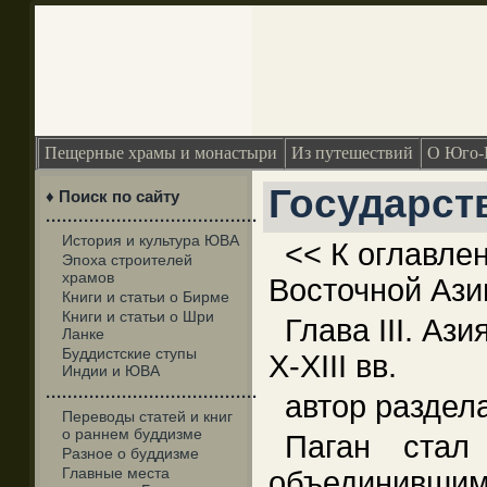
Пещерные храмы и монастыри
Из путешествий
О Юго-
Государст
♦ Поиск по сайту
·······································
История и культура ЮВА
<< К оглавле
Эпоха строителей
храмов
Восточной Ази
Книги и статьи о Бирме
Книги и статьи о Шри
Глава III. Аз
Ланке
Буддистские ступы
X-XIII вв.
Индии и ЮВА
·······································
автор раздел
Переводы статей и книг
о раннем буддизме
Паган стал
Разное о буддизме
Главные места
объединивши