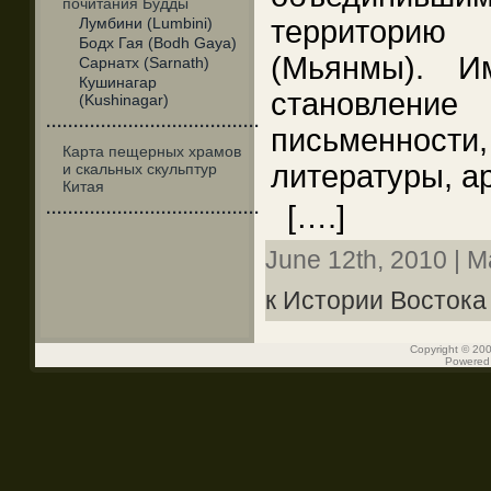
почитания Будды
Лумбини (Lumbini)
территорию
Бодх Гая (Bodh Gaya)
(Мьянмы). И
Сарнатх (Sarnath)
Кушинагар
становле
(Kushinagar)
·······································
письменн
Карта пещерных храмов
литературы, ар
и скальных скульптур
Китая
[….]
·······································
June 12th, 2010 | M
к Истории Востока
Copyright © 200
Powered