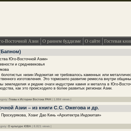
о-Восточной Азии
О раннем буддизме
О сайте
Гостевая кни
(Бапном)
ства Юго-Восточной Азии»
ревности и средневековья
икова
в болотистых низин Индокитая не требовалось каменных или металличе
твенного изготовления. Это тормозило развитие ремесла внутри общины
ы земледелия и редкие очаги индустрии камня и металла в Юго-Восто
одства, как это происходило в более развитых регионах Азии.
tegory:
Главы к Истории Востока РАН
| 1,884 views |
чной Азии – из книги С.С. Ожегова и др.
С. Проскурякова, Хоанг Дао Кинь «Архитектра Индокитая»
egory:
О культуре ЮВА
| 8,821 views |