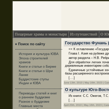
Пещерные храмы и монастыри
Из путешествий
О Юг
Государство Фунань 
♦ Поиск по сайту
·······································
<< К оглавлению «Государ
Глава I. Азия на рубеже д
История и культура ЮВА
автор раздела – Н.В. Ребр
Эпоха строителей
храмов
Для обработки легких поч
деревянным инвентарем собс
Книги и статьи о Бирме
Единичные устойчивые зон
Книги и статьи о Шри
базы расширенного воспроизв
Ланке
[….]
Буддистские ступы
Индии и ЮВА
June 13th, 2010 | May 16th, 2023 | Ca
·······································
О культуре Юго-Восто
Переводы статей и книг
Из книги: С.С. Ожегов, Т.
о раннем буддизме
[….]
Разное о буддизме
April 20th, 2010 | May 16th, 2023 | Cat
Главные места