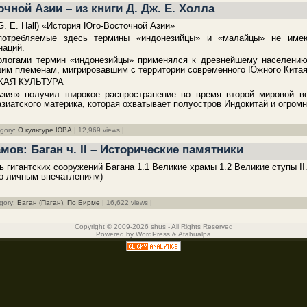
чной Азии – из книги Д. Дж. Е. Холла
G. E. Hall) «История Юго-Восточной Азии»
потребляемые здесь термины «индонезийцы» и «малайцы» не имею
наций.
ологами термин «индонезийцы» применялся к древнейшему населению
шим племенам, мигрировавшим с территории современного Южного Кита
КАЯ КУЛЬТУРА
зия» получил широкое распространение во время второй мировой во
азиатского материка, которая охватывает полуостров Индокитай и огром­н
egory:
О культуре ЮВА
| 12,969 views |
мов: Баган ч. II – Исторические памятники
 гигантских сооружений Багана 1.1 Великие храмы 1.2 Великие ступы II
(по личным впечатлениям)
egory:
Баган (Паган),
По Бирме
| 16,622 views |
Copyright © 2009-2026 shus - All Rights Reserved
Powered by
WordPress
&
Atahualpa