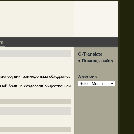
га
G-Translate
♦ Помощь сайту
ских орудий: земледельцы обходились
Archives
.
Archives
чной Азии не создавали общественной