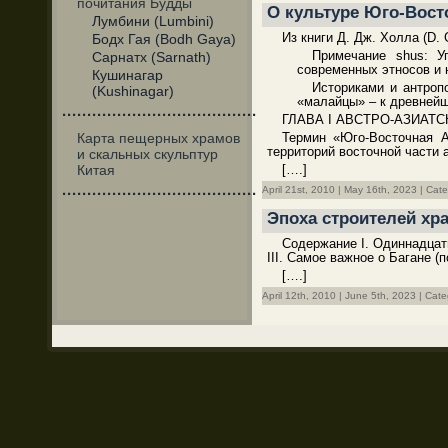
почитания Будды
О культуре Юго-Восто
Лумбини (Lumbini)
Из книги Д. Дж. Холла (D. 
Бодх Гая (Bodh Gaya)
Примечание shus: У
Сарнатх (Sarnath)
современных этносов и 
Кушинагар
Историками и антроп
(Kushinagar)
«малайцы» – к древней
·······································
ГЛАВА I АВСТРО-АЗИАТС
Карта пещерных храмов
Термин «Юго-Восточная А
территорий восточной части 
и скальных скульптур
Китая
[….]
April 21st, 2010 | May 16th, 2023 | Cat
·······································
Эпоха строителей хра
Содержание I. Одиннадцать
III. Самое важное о Багане 
[….]
April 12th, 2010 | June 5th, 2023 | Cat