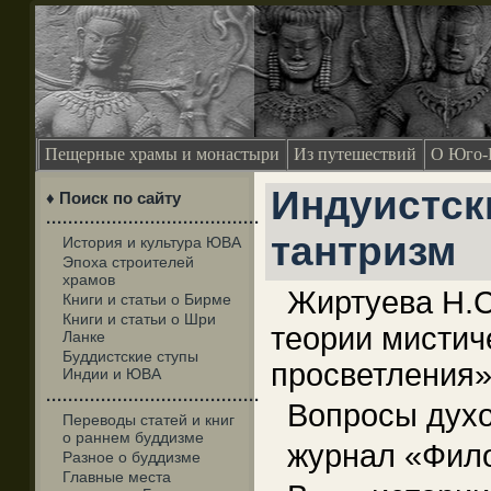
Пещерные храмы и монастыри
Из путешествий
О Юго-
Индуистск
♦ Поиск по сайту
·······································
тантризм
История и культура ЮВА
Эпоха строителей
храмов
Жиртуева Н.С
Книги и статьи о Бирме
Книги и статьи о Шри
теории мистич
Ланке
Буддистские ступы
просветления
Индии и ЮВА
·······································
Вопросы духо
Переводы статей и книг
о раннем буддизме
журнал «Фил
Разное о буддизме
Главные места