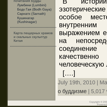
В истории
почитания Будды
Лумбини (Lumbini)
эзотерическ
Бодх Гая (Bodh Gaya)
Сарнатх (Sarnath)
особое мест
Кушинагар
(Kushinagar)
внутренним 
·······································
выражением е
Карта пещерных храмов
и скальных скульптур
на непосред
Китая
·······································
соединение
качестве
человеческую 
[….]
July 19th, 2010 | M
о буддизме
| 5,017 
Copyright © 200
Powered