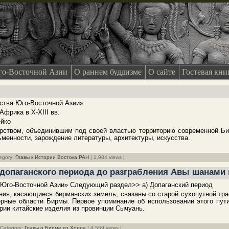
о-Восточной Азии
О раннем буддизме
О сайте
Гостевая кни
ства Юго-Восточной Азии»
 Африка в X-XIII вв.
ейко
арством, объединившим под своей властью территорию современной Би
менности, зарождение литературы, архитектуры, искусства.
tegory:
Главы к Истории Востока РАН
| 1,984 views |
 допаганского периода до разграбления Авы шанами в
 Юго-Восточной Азии» Следующий раздел>> а) Допаганский период
ия, касающиеся бирманских земель, связаны со старой сухопутной тра
рные области Бирмы. Первое упоминание об использовании этого пути о
рии китайские изделия из провинции Сычуань.
 Category:
Главы о Бирме из Холла
| 4,559 views |