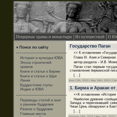
Пещерные храмы и монастыри
Из путешествий
О Юг
Государство Паган
♦ Поиск по сайту
·······································
<< К оглавлению «Государ
Глава III. Азия и Северная
История и культура ЮВА
автор раздела – И.В. Мож
Эпоха строителей
храмов
Паган стал первым госуд
становление бирманской пись
Книги и статьи о Бирме
[….]
Книги и статьи о Шри
Ланке
June 12th, 2010 | May 16th, 2023 | Ca
Буддистские ступы
1. Бирма и Аракан от
Индии и ЮВА
<<К оглавлению «История
·······································
Наиболее древние сообщен
Переводы статей и книг
Запада и пересекавшей севе
о раннем буддизме
Чжан Цянь обнаружил в Бакт
Разное о буддизме
[….]
Главные места
February 14th, 2010 | May 16th, 2023 |