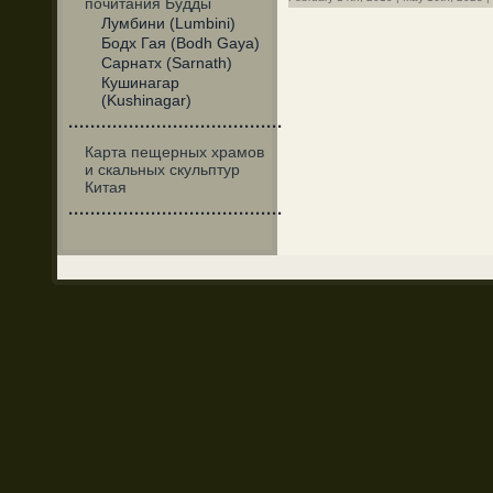
почитания Будды
Лумбини (Lumbini)
Бодх Гая (Bodh Gaya)
Сарнатх (Sarnath)
Кушинагар
(Kushinagar)
·······································
Карта пещерных храмов
и скальных скульптур
Китая
·······································