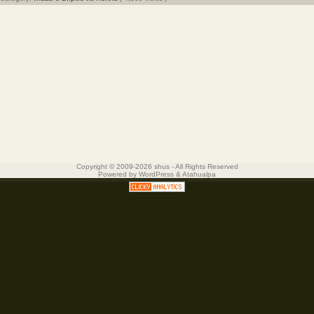
Copyright © 2009-2026 shus - All Rights Reserved
Powered by
WordPress
&
Atahualpa