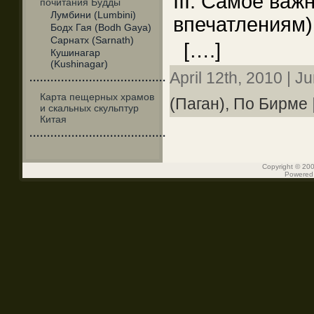
III. Самое важ
почитания Будды
Лумбини (Lumbini)
впечатлениям)
Бодх Гая (Bodh Gaya)
Сарнатх (Sarnath)
[….]
Кушинагар
(Kushinagar)
April 12th, 2010 | J
·······································
Карта пещерных храмов
(Паган),
По Бирме
и скальных скульптур
Китая
·······································
Copyright © 200
Powered