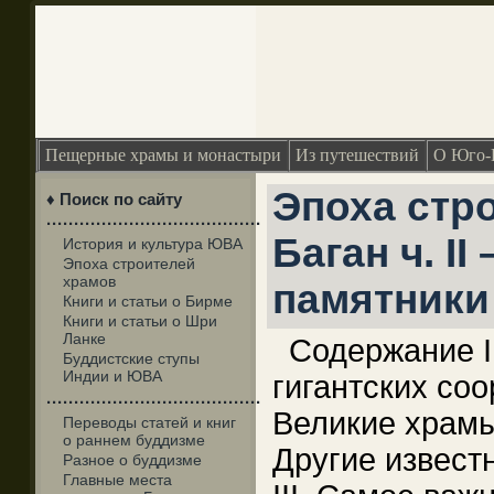
Пещерные храмы и монастыри
Из путешествий
О Юго-
Эпоха стр
♦ Поиск по сайту
·······································
Баган ч. I
История и культура ЮВА
Эпоха строителей
храмов
памятники
Книги и статьи о Бирме
Книги и статьи о Шри
Ланке
Содержание I
Буддистские ступы
Индии и ЮВА
гигантских со
·······································
Великие храмы 
Переводы статей и книг
о раннем буддизме
Другие извест
Разное о буддизме
Главные места