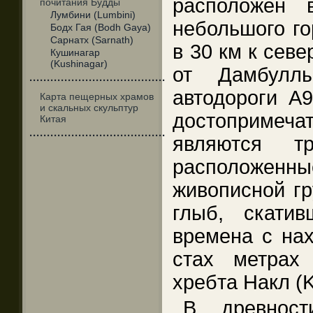
расположен
почитания Будды
Лумбини (Lumbini)
небольшого го
Бодх Гая (Bodh Gaya)
Сарнатх (Sarnath)
в 30 км к севе
Кушинагар
(Kushinagar)
от Дамбулл
·······································
автодороги A9
Карта пещерных храмов
и скальных скульптур
достопримеч
Китая
·······································
являются т
расположе
живописной г
глыб, скати
времена с нах
стах метрах
хребта Накл (K
В древнос