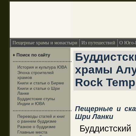
Пещерные храмы и монастыри
Из путешествий
О Юго-
Буддистск
♦ Поиск по сайту
·······································
храмы Алу
История и культура ЮВА
Эпоха строителей
храмов
Rock Temp
Книги и статьи о Бирме
Книги и статьи о Шри
Ланке
Буддистские ступы
Индии и ЮВА
Пещерные и ск
·······································
Шри Ланки
Переводы статей и книг
о раннем буддизме
Буддистски
Разное о буддизме
Главные места