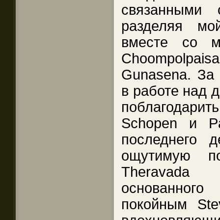
связанными 
разделяя мо
вместе со м
Choompolpaisa
Gunasena. За
в работе над 
поблагодарить 
Schopen и P
последнего д
ощутимую п
Theravada C
основанног
покойным Stev