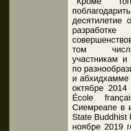
Кроме то
поблагодарить
десятилетие 
разработ
совершенство
том числе
участникам и
по разнообраз
и абхидхамме в
октябре 2014 
École frança
Сиемреапе в и
State Buddhist
ноябре 2019 г