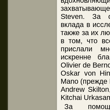
вдохновляю
захватываю
Steven. За 
вклада в иссл
также за их л
в том, что в
прислали мн
искренне благ
Olivier de Bern
Oskar von Hinü
Mano (прежде 
Andrew Skilton
Kitchai Urkasa
За помо