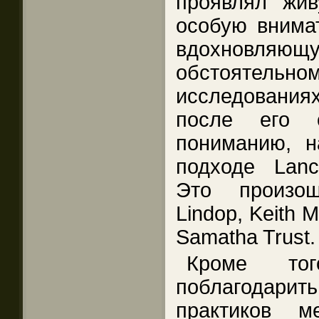
проявлял жив
особую внимат
вдохновляю
обстояте
исследования
после его 
пониманию, н
подходе Lanc
Это произош
Lindop, Keith 
Samatha Trust.
Кроме то
поблагодарить
практиков м