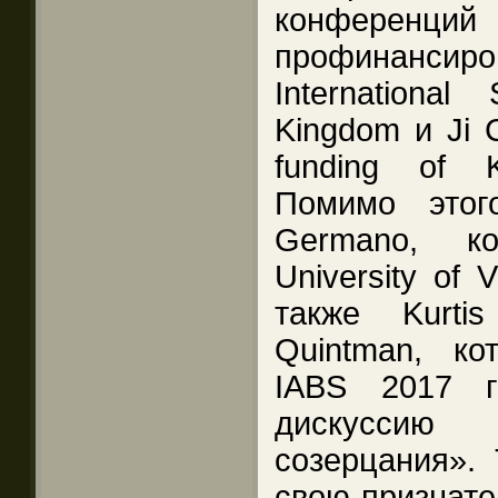
конферен
профинанси
International
Kingdom и Ji 
funding of K
Помимо этог
Germano, к
University of V
также Kurti
Quintman, ко
IABS 2017 г
дискусси
созерцания». 
свою признате