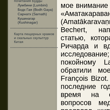
почитания Будды
мое внимание 
Лумбини (Lumbini)
Бодх Гая (Bodh Gaya)
«Аматакарава
Сарнатх (Sarnath)
Кушинагар
(Amatākaravaṇ
(Kushinagar)
Bechert, на
·······································
Карта пещерных храмов
статью, кото
и скальных скульптур
Китая
Ричарда и в
·······································
исследование; 
покойному L
обратили мо
François Bizot
последние го
время на о
вопросов ме