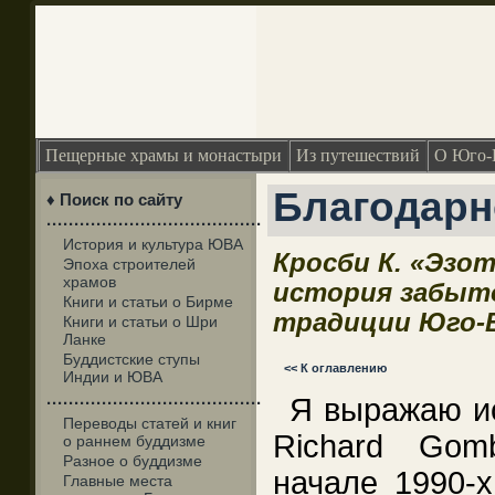
Пещерные храмы и монастыри
Из путешествий
О Юго-
Благодарн
♦ Поиск по сайту
·······································
История и культура ЮВА
Кросби К. «Эзо
Эпоха строителей
храмов
история забыт
Книги и статьи о Бирме
традиции Юго-
Книги и статьи о Шри
Ланке
Буддистские ступы
<< К оглавлению
Индии и ЮВА
Я выражаю и
·······································
Переводы статей и книг
Richard Gom
о раннем буддизме
Разное о буддизме
начале 1990-х
Главные места