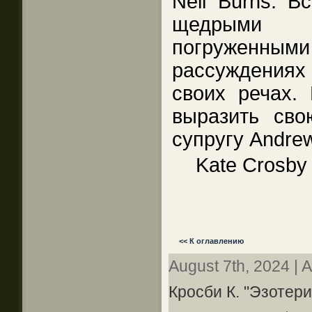
Neil Burns. 
щедрыми у
погруженными
рассуждения
своих речах.
выразить сво
супругу Andre
Kate Crosby
<< К оглавлению
August 7th, 2024 | 
Кросби К. "Эзотер