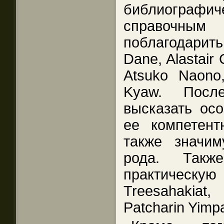
библиограф
справочным
поблагодарит
Dane, Alastair 
Atsuko Naono,
Kyaw. Посл
высказать осо
ее компетент
также значи
рода. Такж
практическ
Treesahakiat,
Patcharin Yimp