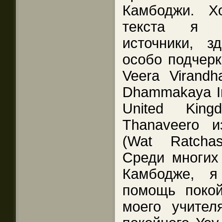
Камбоджи. Х
текста я у
источники, 
особо подчерк
Veera Virandh
Dhammakaya Int
United Kin
Thanaveero и
(Wat Ratchas
Среди многих 
Камбодже, я
помощь покой
моего учител