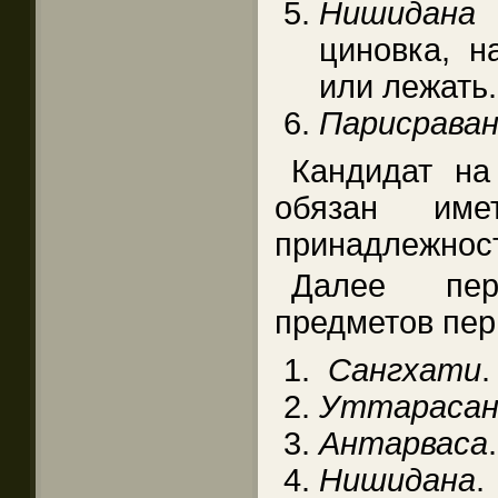
Нишидана
(
циновка, н
или лежать.
Парисрава
Кандидат на
обязан им
принадлежнос
Далее пер
предметов пер
Сангхати
.
Уттарасан
Антарваса
.
Нишидана
.