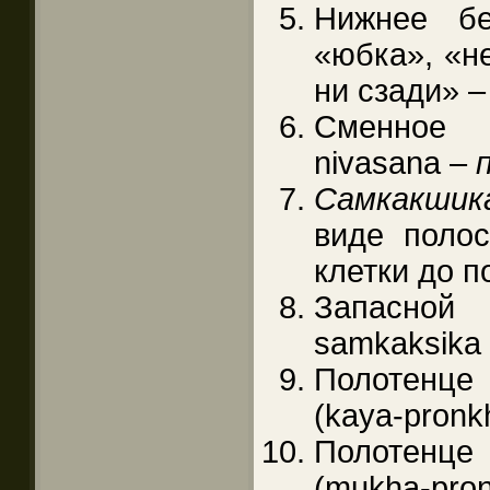
Нижнее бе
«юбка», «н
ни сзади» 
Сменное 
nivasana –
Самкакшик
виде полос
клетки до 
Запасн
samkaksika
Полотенц
(kaya-pron
Полотенц
(mukha-pro