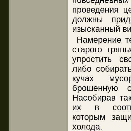
повседневн
проведения ц
должны прид
изысканный в
Намерение те
старого тряпь
упростить с
либо собират
кучах мусо
брошенную о
Насобирав так
их в соотв
которым защ
холода.