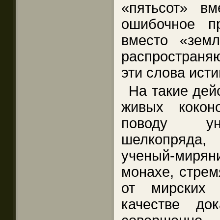
«пятьсот» в
ошибочное п
вместо «земл
распространя
эти слова ист
На такие дей
живых кокон
поводу уни
шелкопряда
ученый-миря
монахе, стре
от мирских 
качестве до