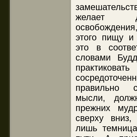
замешательс
желает д
освобождения
этого пищу и
это в соотв
словами Будд
практиковат
сосредоточенн
правильно с
мысли, долж
прежних муд
сверху вниз,
лишь темница