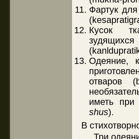
Фартук для
(kesapratig
Кусок тк
зудя
(kanlduprat
Одеяние, 
приготов
отваров (b
необязате
иметь при
shus
).
В стихотворно
Три одеяни