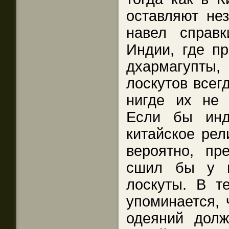
оставляют не
навел справ
Индии, где п
дхармагупты,
лоскутов всег
нигде их не 
Если бы инд
китайское рел
вероятно, пр
сшил бы у н
лоскуты. В т
упоминается, 
одеяний дол