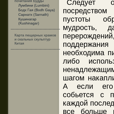
Следует о
почитания Будды
Лумбини (Lumbini)
посредством 
Бодх Гая (Bodh Gaya)
Сарнатх (Sarnath)
пустоты обр
Кушинагар
(Kushinagar)
мудрость, д
·······································
перерождений
Карта пещерных храмов
и скальных скульптур
поддержания 
Китая
·······································
необходима пи
либо испол
ненадлежащи
шагом накапли
А если его
собьется с п
каждой после
все больше 