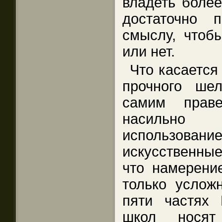
владеть более
достаточно 
смыслу, чтобы
или нет.
Что касается
прочного ше
самим прав
насильно
использован
искусственны
что намерение
только услож
пяти частях
школ носят