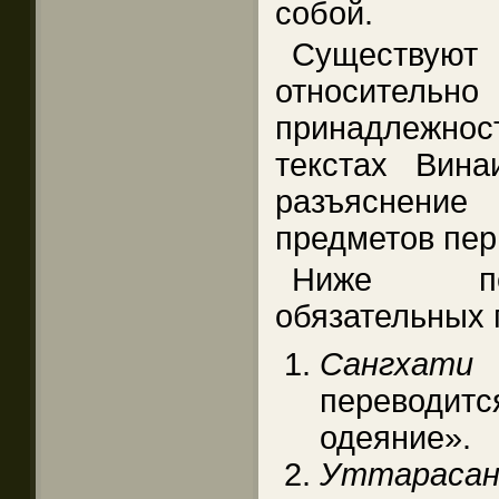
собой.
Существую
относительн
принадлежно
текстах Вин
разъяснение
предметов пер
Ниже пе
обязательных 
Сангхати
перевод
одеяние».
Уттарасан