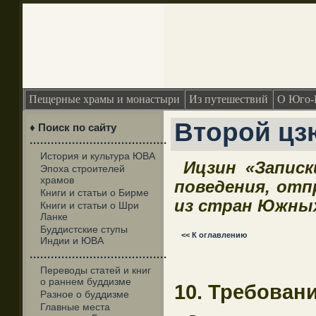
Пещерные храмы и монастыри
Из путешествий
О Юго-
Второй цз
♦ Поиск по сайту
·······································
История и культура ЮВА
Ицзин «Записк
Эпоха строителей
храмов
поведения, отп
Книги и статьи о Бирме
из стран Южны
Книги и статьи о Шри
Ланке
Буддистские ступы
<< К оглавлению
Индии и ЮВА
·······································
Переводы статей и книг
о раннем буддизме
10. Требован
Разное о буддизме
Главные места