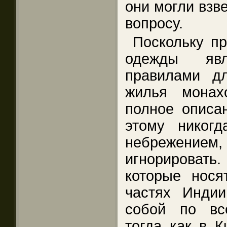
они могли взв
вопросу.
Поскольку пр
одежды явл
правилами д
жилья монах
полное описа
этому никогд
небрежен
игнорировать.
которые нося
частях Инди
собой по вс
тогда как в К