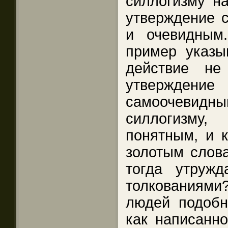
силлогизму на
утверждение 
и очевидным
пример указы
действие не
утвержде
самоочевид
силлогизму
понятным, и к
золотым слов
тогда утруж
толкованиями
людей подобн
как написанно