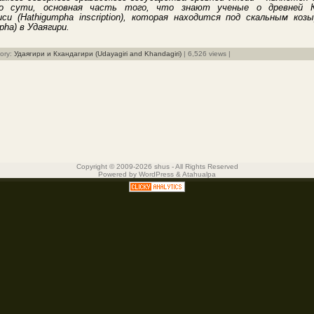
По сути, основная часть того, что знают ученые о древней К
си (Hathigumpha inscription), которая находится под скальным ко
pha) в Удаягири.
gory:
Удаягири и Кхандагири (Udayagiri and Khandagiri)
| 6,526 views |
Copyright © 2009-2026 shus - All Rights Reserved
Powered by
WordPress
&
Atahualpa