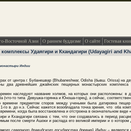
о-Восточной Азии
О раннем буддизме
О сайте
Гостевая кни
омплексы Удаягири и Кхандагири (Udayagiri and Kha
 монастыри Индии
ах от центра г. Бубанешвар (Bhubaneshwar, Odisha (бывш. Orissa) на д
ны два древнейших джайнских пещерных монастырских комплекса по
времен наследуют название холмов, на которых они расположены: в д
ata (что-то типа Девушка-горянка и Юноша-горец), а сейчас, соответстве
о времени предметом споров между учеными была датировка пещер 
о 1-го в. до н.э. Сейчас кажется возобладала точка зрения, что оба ко
е времени, когда была восстановлена и отстроена в окончательном виде 
ири и Кхандагири связана с тем, что они создавались в период расцве
симым после смерти Ашоки и распада его великой империи и о которо
амого северного дравидского государства древней Индии – является