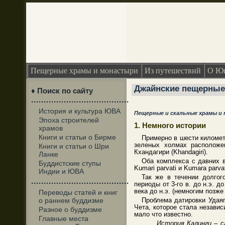
Пещерные храмы и монастыри
Из путешествий
О Юг
Джайнские пещерные к
♦ Поиск по сайту
·······································
История и культура ЮВА
Пещерные и скальные храмы и
Эпоха строителей
1. Немного истории
храмов
Книги и статьи о Бирме
Примерно в шести километр
зеленых холмах расположе
Книги и статьи о Шри
Кхандагири (Khandagiri).
Ланке
Оба комплекса с давних 
Буддистские ступы
Kumari parvati и Kumara parv
Индии и ЮВА
Так же в течении долгог
·······································
периоды от 3-го в. до н.э. д
века до н.э. (немногим позж
Переводы статей и книг
о раннем буддизме
Проблема датировки Удаяг
Чета, которое стала незави
Разное о буддизме
мало что известно.
Главные места
История Калинги – с