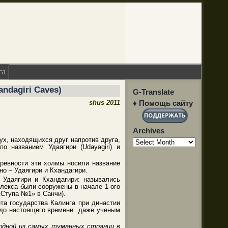
га
ndagiri Caves)
G-Translate
shus 2011
♦ Помощь сайту
Archives
Archives
вух, находящихся друг напротив друга,
 названием Удаягири (Udayagiri) и
ревности эти холмы носили название
нно – Удаягири и Кхандагири.
Удаягири и Кхандагири: назывались
мплекса были сооружены в начале 1-ого
«Ступа №1» в Санчи).
та государства Калинга при династии
м до настоящего времени даже ученым
 одной из самых туманных страниц в