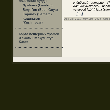
почитания Будды
индийской истории. 
Лумбини (Lumbini)
Хатхигумпхаской надпи
Бодх Гая (Bodh Gaya)
пещерой N14 (Hathi Gum
Сарнатх (Sarnath)
[….]
Кушинагар
April 3rd, 2011 | May 16th, 2023 | Cate
(Kushinagar)
·······································
Карта пещерных храмов
и скальных скульптур
Китая
·······································