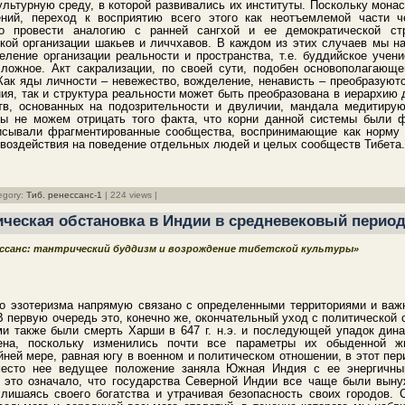
ультурную среду, в которой развивались их институты. Поскольку мона
ний, переход к восприятию всего этого как неотъемлемой части 
о провести аналогию с ранней сангхой и ее демократической стр
кой организации шакьев и личчхавов. В каждом из этих случаев мы н
еление организации реальности и пространства, т.е. буддийское учен
 ложное. Акт сакрализации, по своей сути, подобен основополагающ
Как яды личности – невежество, вожделение, ненависть – преобразую
ия, так и структура реальности может быть преобразована в иерархию 
в, основанных на подозрительности и двуличии, мандала медитиру
мы не можем отрицать того факта, что корни данной системы были
писывали фрагментированные сообщества, воспринимающие как норму 
 воздействия на поведение отдельных людей и целых сообществ Тибета.
egory:
Тиб. ренессанс-1
| 224 views |
ическая обстановка в Индии в средневековый перио
ессанс: тантрический буддизм и возрождение тибетской культуры»
го эзотеризма напрямую связано с определенными территориями и важ
 первую очередь это, конечно же, окончательный уход с политической 
ми также были смерть Харши в 647 г. н.э. и последующей упадок дин
на, поскольку изменились почти все параметры их обыденной ж
йней мере, равная югу в военном и политическом отношении, в этот пе
есто нее ведущее положение заняла Южная Индия с ее энергичны
, это означало, что государства Северной Индии все чаще были вын
, лишаясь своего богатства и утрачивая безопасность своих городов