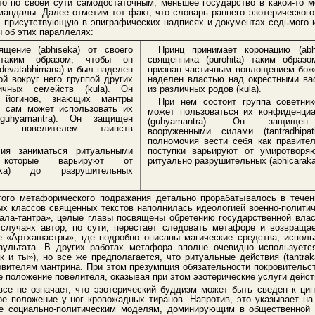
о по своей сути самодостаточным, меньшее государство в какой-то м
 мандалы. Далее отметим тот факт, что словарь раннего эзотерическог
 присутствующую в эпиграфических надписях и документах седьмого 
 об этих параллелях:
щение (abhiseka) от своего
Принц принимает коронацию (abh
) таким образом, чтобы он
священника (purohita) таким образ
devatabhimana) и был наделен
признан частичным воплощением боже
й вокруг него группой других
наделен властью над окрестными вас
ичных семейств (kula). Он
из различных родов (kula).
 йогинов, знающих мантры
При нем состоит группа советник
ом сам может использовать их
может пользоваться их конфиденци
(guhyamantra). Он защищен
(guhyamantra). Он защищен
i), повелителем таинств
вооруженными силами (tantradhipa
полномочия вести себя как правитель
ия заниматься ритуальными
поступки варьируют от умиротворяю
, которые варьируют от
ритуально разрушительных (abhicaraka
tika) до разрушительных
ого метафорического подражания детально прорабатывалось в течени
х классов священных текстов наполнилась идеологией военно-политич
кала-тантра», целые главы посвящены обретению государственной власт
случаях автор, по сути, перестает следовать метафоре и возвращает
е «Артхашастры», где подробно описаны магические средства, исполь
зультата. В других работах метафора вполне очевидно используетс
к и ты»), но все же предполагается, что ритуальные действия (tantra
овителям мантрина. При этом презумпция обязательности покровительст
е положение повелителя, оказывая при этом эзотерические услуги дей
все не означает, что эзотерический буддизм может быть сведен к ци
ое положение у ног кровожадных тиранов. Напротив, это указывает на
е социально-политическим моделям, доминирующим в общественной 