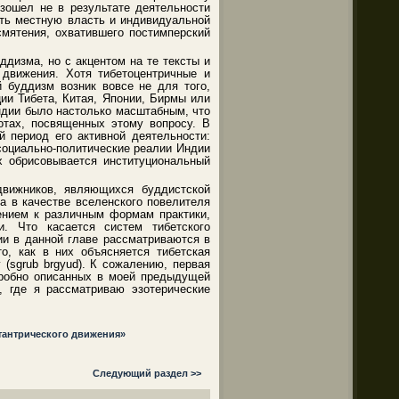
зошел не в результате деятельности
ать местную власть и индивидуальной
смятения, охватившего постимперский
дизма, но с акцентом на те тексты и
 движения. Хотя тибетоцентричные и
й буддизм возник вовсе не для того,
ии Тибета, Китая, Японии, Бирмы или
Индии было настолько масштабным, что
отах, посвященных этому вопросу. В
й период его активной деятельности:
социально-политические реалии Индии
х обрисовывается институциональный
одвижников, являющихся буддистской
а в качестве вселенского повелителя
шением к различным формам практики,
. Что касается систем тибетского
ии в данной главе рассматриваются в
о, как в них объясняется тибетская
 (sgrub brgyud). К сожалению, первая
дробно описанных в моей предыдущей
, где я рассматриваю эзотерические
тантрического движения»
Следующий раздел >>