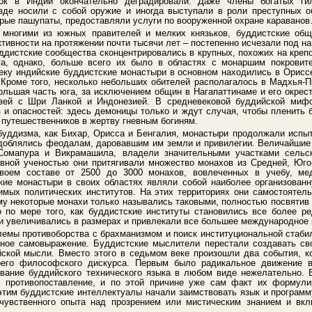
док в Индии окончательно деградировали. Даже члены богатых гил
зде носили с собой оружие и иногда выступали в роли преступных 
торые пашупаты, предоставляли услуги по вооруженной охране караванов
 многими из южных правителей и мелких князьков, буддистские об
ктивности на протяжении почти тысячи лет – постепенно исчезали под 
уддистские сообщества сконцентрировались в крупных, похожих на креп
га, однако, больше всего их было в областях с монаршим покровит
веку индийские буддистские монастыри в основном находились в Ориссе
 Кроме того, несколько небольших обителей располагалось в Мадхья-
большая часть юга, за исключением общин в Нагапаттинаме и его окрес
язей с Шри Ланкой и Индонезией. В средневековой буддийской ми
з и опасностей: здесь демоницы только и ждут случая, чтобы пленить 
 путешественников в жертву гневным богиням.
буддизма, как Бихар, Орисса и Бенгалия, монастыри продолжали испы
доблялись феодалам, даровавшим им земли и привилегии. Величайшие 
 Сомапура и Викрамашила, владели значительными участками сельс
ивной ученостью они притягивали множество монахов из Средней, Юго
воем составе от 2500 до 3000 монахов, вовлеченных в учебу, ме
кие монастыри в своих областях являли собой наиболее организован
имых политических институтов. На этих территориях они самостоятел
му некоторые монахи только назывались таковыми, полностью посвятив 
о по мере того, как буддистские институты становились все более 
и увеличивались в размерах и привлекали все большее международное 
лемы противоборства с брахманизмом и поиск институциональной стабил
ьное самовыражение. Буддистские мыслители перестали создавать св
ской мысли. Вместо этого в седьмом веке произошли два события, к
оего философского дискурса. Первым было радикальное движение 
вание буддийского технического языка в любом виде нежелательно. 
 противопоставление, и по этой причине уже сам факт их формули
 этим буддистские интеллектуалы начали заимствовать язык и программ
чувственного опыта над прозрением или мистическим знанием и вк