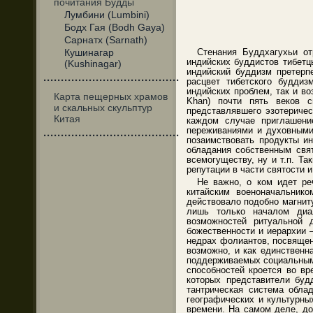
почитания Будды
Лумбини (Lumbini)
Бодх Гая (Bodh Gaya)
Сарнатх (Sarnath)
Кушинагар
Стенания Буддхагухьи от
индийских буддистов тибетц
(Kushinagar)
индийский буддизм претерп
·······································
расцвет тибетского будди
индийских проблем, так и в
Карта пещерных храмов
Khan) почти пять веков с
и скальных скульптур
представлявшего эзотериче
Китая
каждом случае приглашени
переживаниями и духовными
·······································
позаимствовать продукты ин
обладания собственным свят
всемогуществу, ну и т.п. Т
репутации в части святости 
Не важно, о ком идет ре
китайским военоначальник
действовало подобно магнит
лишь только началом диал
возможностей ритуальной 
божественности и иерархии 
недрах фолиантов, посвящен
возможно, и как единственн
поддерживаемых социальными
способностей кроется во вр
которых представители буд
тантрическая система обла
географических и культурны
времени. На самом деле, до