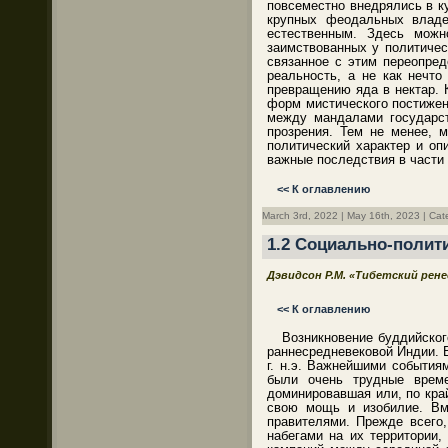
повсеместно внедрялись в к
крупных феодальных владе
естественным. Здесь можн
заимствованных у политичес
связанное с этим переопред
реальность, а не как нечто
превращению яда в нектар. 
форм мистического постижен
между мандалами государст
прозрения. Тем не менее, 
политический характер и о
важные последствия в части
<< К оглавлению
March 3rd, 2022 | May 16th, 2023 | Cat
1.2 Социально-полит
Дэвидсон Р.М. «Тибетский рен
<< К оглавлению
Возникновение буддийско
раннесредневековой Индии. В
г. н.э. Важнейшими события
были очень трудные време
доминировавшая или, по кра
свою мощь и изобилие. Вм
правителями. Прежде всего
набегами на их территории