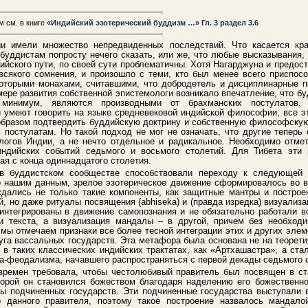
——————————————————————
м см. в книге «
Индийский эзотерический буддизм …» Гл. 3 раздел 3.6
——————————————————————
и имели множество непредвиденных последствий. Что касается кра
 буддистам попросту нечего сказать, или же, что любые высказывани
йского пути, по своей сути проблематичны. Хотя Нагарджуна и предост
 всякого сомнения, и произошло с теми, кто был менее всего приспосо
которыми монахами, считавшими, что добродетель и дисциплинарные 
 мере развития собственной эпистемологи возникало впечатление, что б
минимум, являются производными от брахманских постулатов
и умеют говорить на языке средневековой индийской философии, все э
образом подтвердить буддийскую доктрину и собственную философскую
постулатам. Но такой подход не мог не означать, что другие теперь 
логов Индии, а не нечто отдельное и радикальное. Необходимо отмет
индийских событий седьмого и восьмого столетий. Для Тибета эти
ая с конца одиннадцатого столетия.
 в буддистском сообществе способствовали переходу к следующей 
о нашим данным, зрелое эзотерическое движение сформировалось во в
ждались не только такие компоненты, как защитные мантры и построе
, но даже ритуалы посвящения (abhiseka) и (правда изредка) визуализа
интегрированы в движение самопознания и не обязательно работали в
и текста, а визуализация мандалы – в другой, причем без необходи
 мы отмечаем признаки все более тесной интеграции этих и других эле
уга вассальных государств. Эта метафора была основана не на теорети
 в таких классических индийских трактатах, как «Артхашастра», а ст
а-феодализма, начавшего распространяться с первой декады седьмого 
времен требовала, чтобы честолюбивый правитель был посвящен в ст
торой он становился божеством благодаря наделению его божественн
ы подчиненных государств. Эти подчиненные государства выступали 
о данного правителя, поэтому такое построение назвалось мандалой