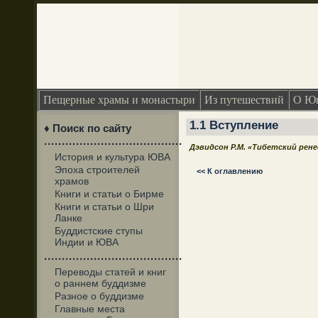
Пещерные храмы и монастыри
Из путешествий
О Юг
1.1 Вступление
♦ Поиск по сайту
·······································
Дэвидсон Р.М. «Тибетский рен
История и культура ЮВА
Эпоха строителей
<< К оглавлению
храмов
Книги и статьи о Бирме
Книги и статьи о Шри
Ланке
Буддистские ступы
Индии и ЮВА
·······································
Переводы статей и книг
о раннем буддизме
Разное о буддизме
Главные места