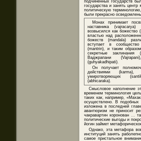
подчиненных государств был
государства и занять центр
политическую терминологию,
были прекрасно осведомлены
Монах принимает посвя
наставника (vajracarya
возвысился как божество (
властью над расположенно
божеств (mandala) разл
вступает в сообщество
(mantrin), и таким образ
секретные заклинания 
Ваджрапани (Vajrapan
(guhyakadhipati).
Он получает полномоч
действиями (karma)
умиротворяющих (san
(abhicaraka).
Смысловое наполнение эт
временем терминология целы
таких как, например, «Маха
осуществлено. В подобных 
изложена в последней глав
авантюризм не приносит ре
чакравартин коронован … та
политические выгоды и покр
йогин займет метафорическо
Однако, эта метафора во
институций занять раболепн
самое пристальное внимани