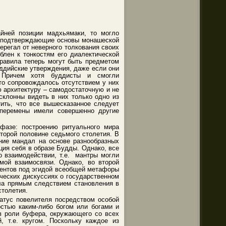
йней позиции мадхьямаки, то могло
я, подтверждающие основы монашеской
ерегал от неверного толкования своих
блен к тонкостям его диалектической
правила теперь могут быть предметом
уддийские утверждения, даже если они
. Причем хотя буддисты и смогли
то сопровождалось отсутствием у них
 архитектуру – самодостаточную и не
склонны видеть в них только одно из
ить, что все вышесказанное следует
 перемены имели совершенно другие
фазе: построению ритуального мира
торой половине седьмого столетия. В
ние мандал на основе разнообразных
ция себя в образе Будды. Однако, все
о взаимодействии, т.е. мантры могли
мой взаимосвязи. Однако, во второй
ментов под эгидой всеобщей метафоры
ческих дискуссиях о государственном
ала прямым следствием становления в
столетия.
атус повелителя посредством особой
остью каким-либо богом или богами и
в роли буфера, окружающего со всех
, т.е. кругом. Поскольку каждое из