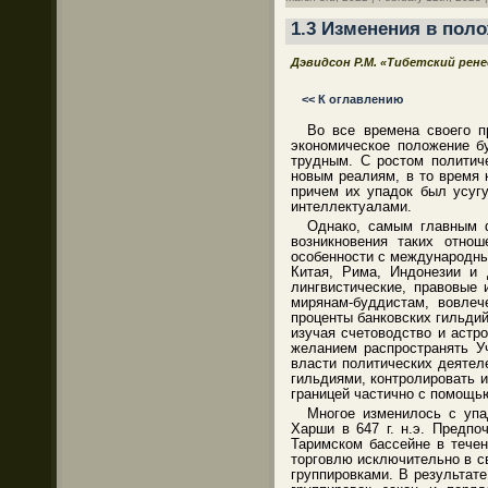
1.3 Изменения в пол
Дэвидсон Р.М. «Тибетский рен
<< К оглавлению
Во все времена своего п
экономическое положение б
трудным. С ростом политич
новым реалиям, в то время 
причем их упадок был усугу
интеллектуалами.
Однако, самым главным ф
возникновения таких отно
особенности с международны
Китая, Рима, Индонезии и 
лингвистические, правовые
мирянам-буддистам, вовле
проценты банковских гильдий
изучая счетоводство и астр
желанием распространять У
власти политических деятел
гильдиями, контролировать 
границей частично с помощью
Многое изменилось с упа
Харши в 647 г. н.э. Предп
Таримском бассейне в тече
торговлю исключительно в с
группировками. В результат