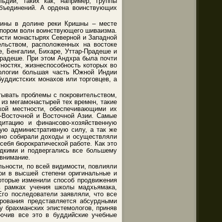
ьдий, таких как, например, группы
объединений. А ордена воинствующих
.
щины в долине реки Кришны – месте
напором волн воинствующего шиваизма.
ости монастырях Северной и Западной
ельством, расположенных на востоке
, Бенгалии, Бихаре, Уттар-Прадеше и
Прадеше. При этом Андхра была почти
тностях, жизнеспособность которых во
фологии большая часть Южной Индии
буддистских монахов или торговцев, а
тывать проблемы с покровительством,
из мегамонастырей тех времен, такие
кой местности, обеспечивающими их
-Восточной и Восточной Азии. Самые
дитацию и финансово-хозяйственную
ную административную силу, а так же
ьно собирали доходы и осуществляли
себя бюрократической работе. Как это
редкими и подвергались все большему
внимание.
ьности, по всей видимости, повлияли
ои в высшей степени оригинальные и
оторые изменили способ продвижения
в рамках учения школы мадхьямака,
Его последователи заявляли, что все
рования представляется абсурдными
у брахманских эпистемологов, приняв
лючив вcе это в буддийские учебные