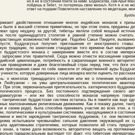
но я не в состоянии пойти за ними. Бодхисатва, сам Арья М
пойдешь в Тибет, то потеряешь свою жизнь!» Хотя я и не мо
ответ на подарки Повелителя наставление по медитации, мою
Буддх
ражают двойственное отношение многих индийских монахов к призы
ы были в высшей степени примитивны, но при этом очень преданны де
евал одну неудачу за другой, тибетцы являли собой мощный источни
зма после одиннадцатого столетия в равной степени можно считат
озрастающих возможностей тибетцев. Подобно Сакье Пандите, вызванно
пустя, Буддхагухья получил приглашение от иностранного главы 
скую традицию, по азиатским стандартам того времени был малоциви
е буддистского монаха с намерением ввести его в состав имперс
 запросами этих правителей. Сюда можно отнести восхищение харизм
дийской цивилизации, потребность в сакрализации военного авторит
ым праведником и даже благоговейный страх перед тем, что боги эт
акие приглашения сами по себе зависели от общественной ауры Буддхаг
и учености, которую доверенные лица монарха могли оценить по рассказ
чь: о монголах тринадцатого столетия или же о пленении кучийско
ом Люйгуаном – на умы центральноазиатских политических авантюр
у. При этом, первоначальная притягательность эзотерического буддизм
огического процесса. Без постоянного подтверждения своего авт
драматургии – или же без способности монахов напрямую говорит
– тантрическая буддистская система осталась бы в памяти как еще од
ных малозначимым религиозным движениям. Как я покажу далее, тантрич
ая в своем роде), была способна принимать участие во всех этих, а т
, политическими и культурными системами, находящимися в состоянии
емени и месте зарождения тантрических буддизмов, т.е. они являютс
дизма испытывали чрезвычайно сильное давление окружающей их ср
дала адаптивными стратегиями, которые позволили ей стать предпоч
х зонах, а также дали возможность авторитетно вещать на протяжении
вольно парадоксальным выглядит тот факт, что тибетские императоры