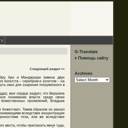
га
G-Translate
♦ Помощь сайту
Следующий раздел >>
Archives
 Эру Аро и Манджушри (имена двух
Archives
из богатств – серебром и золотом – на
уть окно для озарения погруженного в
удда), мое сердце радует, что Вершина
нное понимание власти среди своих
 божественных проявлений, Владыка
 божества!». Таким образом он указал
озникающими вследствие концентрации
ценностями тела, или же вследствие
го места, чтобы пригласить меня туда,