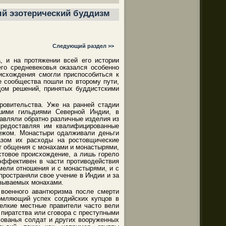
ый эзотерический буддизм
Следующий раздел >>
, и на протяжении всей его истории
го средневековья оказался особенно
исхождения смогли приспособиться к
е сообщества пошли по второму пути,
ядом решений, принятых буддистскими
ровительства. Уже на ранней стадии
шими гильдиями Северной Индии, в
авляли обратно различные изделия из
предоставляя им квалифицированные
бежом. Монастыри одалживали деньги
азом их расходы на ростовщические
от общения с монахами и монастырями,
стовое происхождение, а лишь горело
эффективен в части противодействия
мели отношения и с монастырями, и с
пространяли свое учение в Индии и за
азываемых монахами.
 военного авантюризма после смерти
омляющий успех согдийских купцов в
елкие местные правители часто вели
 пиратства или сговора с преступными
лованья солдат и других вооруженных