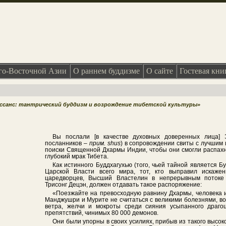
о-Восточной Азии
О раннем буддизме
О сайте
Гостевая кни
ессанс: тантрический буддизм и возрождение тибетской культуры»
Вы послали [в качестве духовных доверенных лица]
посланников –
прим.
shus
) в сопровождении свиты с лучшим 
поиски Священной Дхармы Индии, чтобы они смогли распахн
глубокий мрак Тибета.
Как истинного Буддхагухью (того, чьей тайной является Б
Царской Власти всего мира, тот, кто выправил искаже
царедворцев, Высший Властелин в непрерывным потоке
Трисонг Децэн, должен отдавать такое распоряжение:
«Поезжайте на превосходную равнину Дхармы, человека и
Манджушри и Мурите не считаться с великими болезнями, в
ветра, желчи и мокроты среди сияния усыпанного драго
препятствий, чинимых 80 000 демонов.
Они были упорны в своих усилиях, прибыв из такого высоко