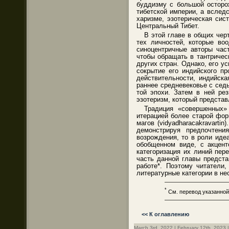
буддизму с большой осторо
тибетской империи, а вслед
харизме, эзотерическая сис
Центральный Тибет.
В этой главе в общих чер
тех личностей, которые во
синоцентричные авторы част
чтобы обращать в тантричес
других стран. Однако, его 
сокрытие его индийского п
действительности, индийска
раннее средневековье с сед
той эпохи. Затем в ней ре
эзотеризм, который предста
Традиция «совершенных» 
итерацией более старой фор
магов (vidyadharacakravart
демонстрируя предпочтени
возрождения, то в роли иде
обобщенном виде, с акцент
категоризация их линий пере
часть данной главы предст
работе*. Поэтому читатели
литературные категории в не
———————————
*
См. перевод указанной
———————————
<< К оглавлению
March 3rd, 2022 | February 12th, 2023 