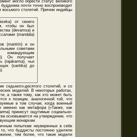
омент могло обрести статус великого
о буддизма почти точно воспроизводит
и восьмого столетий. Причем индийцы
iseka) от своего
ом, чтобы он был
ства (devamsa) и
салами (mandala)
ов (mantrin) и он
альными советами
 командующим
ti). Он получает
 (rajakarma), чьи
щих (santika) до
).
е седьмого-десятого столетий, и со
еских моделей. В некоторых работах,
и, а также тому, как это может быть
ся к позиции, аналогичной той, что
зуемые в том случае, когда военный
я именно как метафора («Также, как
karma) принесут ощутимые социально-
ва основывается на утверждении, что
ствующим монархам.
ничным попыткам неуверенных в себе
 то, что буддисты постоянно уделяли
жизни, тем более, что такие модели