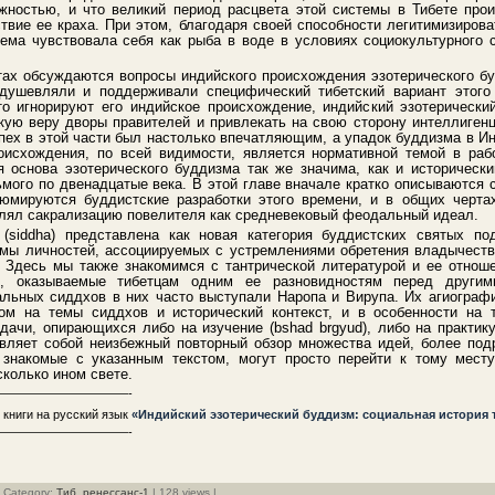
жностью, и что великий период расцвета этой системы в Тибете прои
ствие ее краха. При этом, благодаря своей способности легитимизиров
тема чувствовала себя как рыба в воде в условиях социокультурного 
тах обсуждаются вопросы индийского происхождения эзотерического буд
одушевляли и поддерживали специфический тибетский вариант этого
о игнорируют его индийское происхождение, индийский эзотерически
кую веру дворы правителей и привлекать на свою сторону интеллигенц
успех в этой части был настолько впечатляющим, а упадок буддизма в 
роисхождения, по всей видимости, является нормативной темой в раб
я основа эзотерического буддизма так же значима, как и исторически
ьмого по двенадцатые века. В этой главе вначале кратко описываются 
зюмируются буддистские разработки этого времени, и в общих черта
влял сакрализацию повелителя как средневековый феодальный идеал.
(siddha) представлена как новая категория буддистских святых п
мы личностей, ассоциируемых с устремлениями обретения владычеств
in). Здесь мы также знакомимся с тантрической литературой и ее отно
я, оказываемые тибетцам одним ее разновидностям перед другими
альных сиддхов в них часто выступали Наропа и Вирупа. Их агиограф
ом на темы сиддхов и исторический контекст, и в особенности на т
дачи, опирающихся либо на изучение (bshad brgyud), либо на практику
авляет собой неизбежный повторный обзор множества идей, более по
, знакомые с указанным текстом, могут просто перейти к тому месту
сколько ином свете.
———————————-
 книги на русский язык
«Индийский эзотерический буддизм: социальная история 
———————————-
| Category:
Тиб. ренессанс-1
| 128 views |