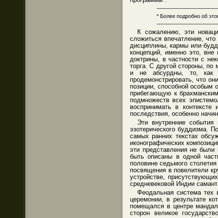
———————————
* Более подробно об это
———————————
К сожалению, эти новаци
сложиться впечатление, что
дисциплины, кармы или будди
концепций, именно это, вне
доктрины, в частности с не
торга. С другой стороны, по
и не абсурдны, то, как 
продемонстрировать, что он
позиции, способной особым 
прибегающую к брахманским 
подмножеств всех эпистемо
воспринимать в контексте 
последствия, особенно начин
Эти внутренние события
эзотерического буддизма. П
самых ранних текстах обсу
иконографических композиций
эти представления не были 
быть описаны в одной част
половине седьмого столетия
посвящения в повелители кр
устройстве, присутствующих
средневековой Индии самант
Феодальная система тех 
церемонии, в результате ко
помещался в центре мандал
сторон великое государств