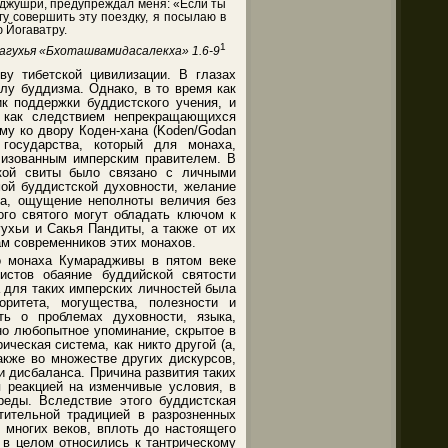
анджушри, предупреждал меня: «Если ты
гу совершить эту поездку, я посылаю в
 Йогаватру.
1
агухья «Бхоташвамидасалекха» 1.6-9
ву тибетской цивилизации. В глазах
лу буддизма. Однако, в то время как
к поддержки буддистского учения, и
ь как следствием непрекращающихся
му ко двору Коден-хана (Koden/Godan
государства, который для монаха,
лизованным имперским правителем. В
кой свиты было связано с личными
ой буддистской духовности, желание
ета, ощущение неполноты величия без
ого святого могут обладать ключом к
ухьи и Сакья Пандиты, а также от их
ам современников этих монахов.
го монаха Кумарадживы в пятом веке
истов обаяние буддийской святости
а для таких имперских личностей была
оритета, могущества, полезности и
ь о проблемах духовности, языка,
но любопытное упоминание, скрытое в
еская система, как никто другой (а,
акже во множестве других дискурсов,
 дисбаланса. Причина развития таких
я реакцией на изменчивые условия, в
еды. Вследствие этого буддистская
тительной традицией в разрозненных
 многих веков, вплоть до настоящего
 в целом относились к тантрическому