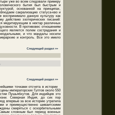
стыри уже во всем следовали примеру
человеческого бытия был быстрым и
уктурой, основанной на принципах,
аблюдаем сакрализацию статуса-кво и
ие воспринимало данную культуру как
ему действию эзотерических писаний:
тся медитирующим в нектар различных
духовности. В противовес отношениям
ющего является полем сострадания и
 феодальными, и что мандалы носили
иерархию и контроль. Все это имело
Следующий раздел >>
д
Следующий раздел >>
нейшими точками отсчета в истории
сцены императорских Гуптов около 550
астии Пушьябхутов. Для индийцев это
изни. Северная Индия, до сих пор
риод впервые за всю историю утратила
ми и преимущественно шиваитскими
уждены смиряться с оскорбительными
. Самым сложным был период военных