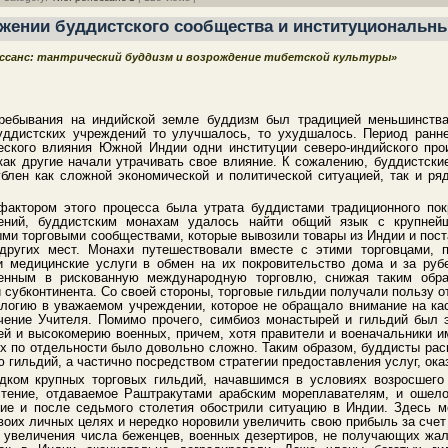
ожении буддистского сообщества и институциональн
ессанс: тантрический буддизм и возрождение тибетской культуры»
ребывания на индийской земле буддизм был традицией меньшинства
уддистских учреждений то улучшалось, то ухудшалось. Период ранне
еского влияния Южной Индии одни институции северо-индийского про
как другие начали утрачивать свое влияние. К сожалению, буддистски
блен как сложной экономической и политической ситуацией, так и р
актором этого процесса была утрата буддистами традиционного пок
шений, буддистским монахам удалось найти общий язык с крупней
ми торговыми сообществами, которые вывозили товары из Индии и пост
других мест. Монахи путешествовали вместе с этими торговцами, 
 и медицинские услуги в обмен на их покровительство дома и за ру
ченным в рискованную международную торговлю, снижая таким обр
 субконтинента. Со своей стороны, торговые гильдии получали пользу 
ологию в уважаемом учреждении, которое не обращало внимание на ка
чение Учителя. Помимо прочего, симбиоз монастырей и гильдий был 
ей и высокомерию военных, причем, хотя правители и военачальники и
их по отдельности было довольно сложно. Таким образом, буддисты рас
 гильдий, а частично посредством стратегии предоставления услуг, ок
дком крупных торговых гильдий, начавшимся в условиях возросшего
очтение, отдаваемое Раштракутами арабским мореплавателям, и ошел
ние и после седьмого столетия обострили ситуацию в Индии. Здесь м
воих личных целях и нередко норовили увеличить свою прибыль за счет
е увеличения числа беженцев, военных дезертиров, не получающих жа