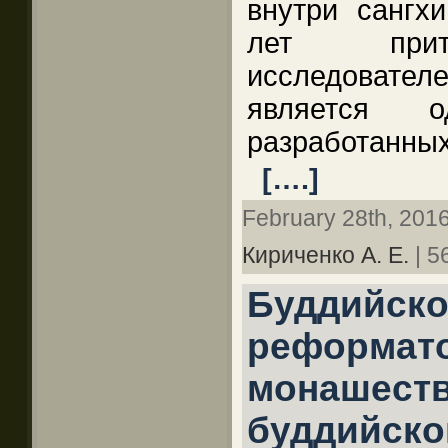
внутри сангх
лет прит
исследователе
является 
разработанных
[….]
February 28th, 2016 
Кириченко А. Е.
| 5
Буддийск
реформато
монашеств
буддийско