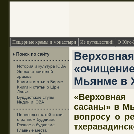
Пещерные храмы и монастыри
Из путешествий
О Юго-
Верховная
♦ Поиск по сайту
·······································
«очищение
История и культура ЮВА
Эпоха строителей
храмов
Мьянме в X
Книги и статьи о Бирме
Книги и статьи о Шри
Ланке
«Верховная
Буддистские ступы
Индии и ЮВА
сасаны» в Мья
·······································
вопросу о р
Переводы статей и книг
о раннем буддизме
тхеравадинск
Разное о буддизме
Главные места