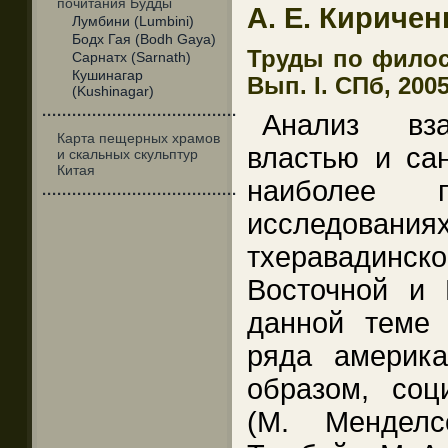
почитания Будды
А. Е. Кириче
Лумбини (Lumbini)
Бодх Гая (Bodh Gaya)
Труды по филос
Сарнатх (Sarnath)
Кушинагар
Вып. I. СПб, 2005
(Kushinagar)
·······································
Анализ вз
Карта пещерных храмов
властью и сан
и скальных скульптур
Китая
наиболее 
·······································
исследования
тхеравадинс
Восточной и
данной теме 
ряда америка
образом, соц
(М. Менделс