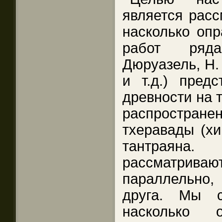
является расс
насколько опр
работ ряда
Дюруазель, Н. 
и т.д.) пред
древности на 
распростране
тхеравады (хи
тантраян
рассматриваю
параллельно
друга. Мы с
насколько о