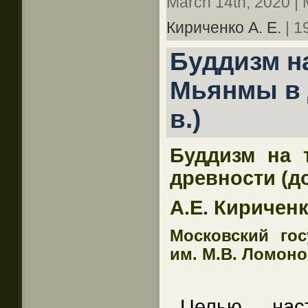
March 14th, 2020 | 
Кириченко А. Е.
| 1
Буддизм н
Мьянмы в д
в.)
Буддизм на 
древности (до 
А.Е. Киричен
Московский гос
им. М.В. Ломон
Целью наст