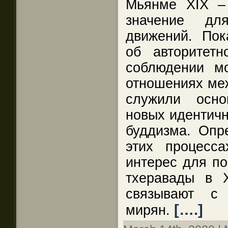
Мьянме XIX –
значение дл
движений. Пок
об авторитетн
соблюдении м
отношениях ме
служили осн
новых идентичн
буддизма. Опр
этих процесса
интерес для п
тхеравады в X
связывают с 
[….]
мирян.