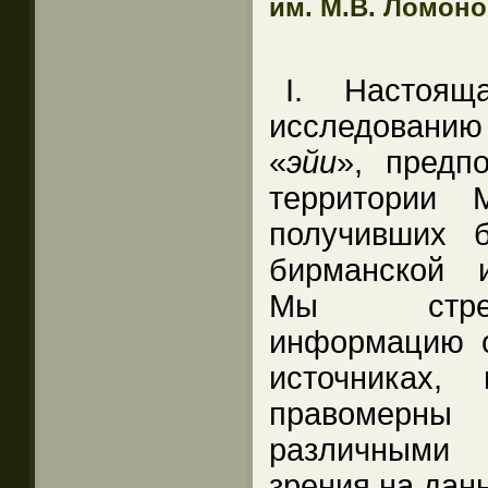
им. М.В. Ломон
I. Настоящ
исследовани
«
эйи
», предп
территории
получивших 
бирманской и
Мы стрем
информацию 
источниках,
правомерн
различными 
зрения на дан