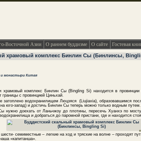
о-Восточной Азии
О раннем буддизме
О сайте
Гостевая кни
й храмовый комплекс Бинлин Сы (Бинлинсы, Bingling
ы и монастыри Китая
 храмовый комплекс Бинлин Сы (Bingling Si) находится в провинции 
т границы с провинцией Циньхай.
 затоплено водохранилищем Люцзяся (Liujiaxia), образовавшимся посл
оу на юго-запад) и достичь Бинлин Сы теперь можно только водным путем.
ы нужно доехать от Ланьчжоу до плотины, пересечь Хуанхэ по мосту
водохранилища и добраться до паромной пристани, где и находится стоя
s
 шести- семиместные – легкие на ход и тряские на волне – проходят пу
 наша «капитанша».