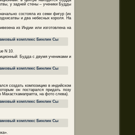
атвы, у задней стены – ученики Будды
.
значально состояла из семи фигур (их
одхисатвы и два небесных короля. На
ивезена из Индии или изготовлена на
ше N 10.
адиционный: Будда с двумя учениками и
ался создать композицию в индийском
оторым он постарался придать позу
о Махастхамапрапта, на фото слева).
ка».