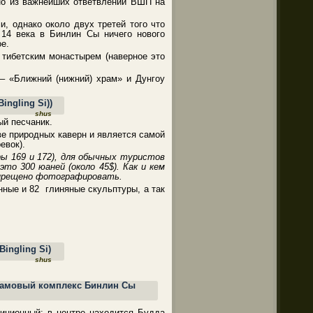
но из важнейших ответвлений ВШП на
, однако около двух третей того что
 14 века в Бинлин Сы ничего нового
е.
 тибетским монастырем (наверное это
 – «Ближний (нижний) храм» и Дунгоу
shus
ый песчаник.
ве природных каверн и является самой
евок).
ы 169 и 172), для обычных туристов
о 300 юаней (около 45$). Как и кем
запрещено фотографировать.
ные и 82 глиняные скульптуры, а так
shus
диционный: в центре находится Будда