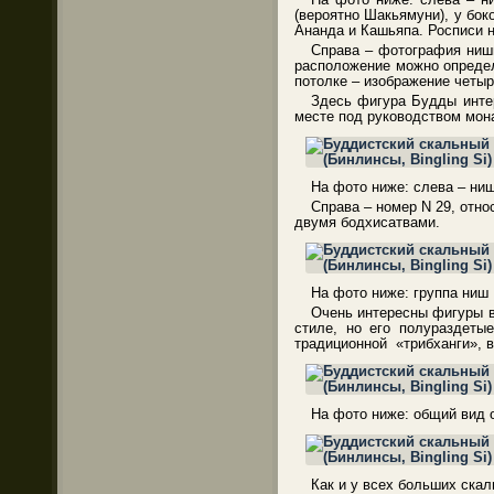
(вероятно Шакьямуни), у бок
Ананда и Кашьяпа. Росписи н
Справа – фотография ниши
расположение можно определ
потолке – изображение четыр
Здесь фигура Будды интер
месте под руководством мона
На фото ниже: слева – ниш
Cправа – номер N 29, отно
двумя бодхисатвами.
На фото ниже: группа ниш 
Очень интересны фигуры в
стиле, но его полураздеты
традиционной «трибханги», в
На фото ниже: общий вид 
Как и у всех больших скал