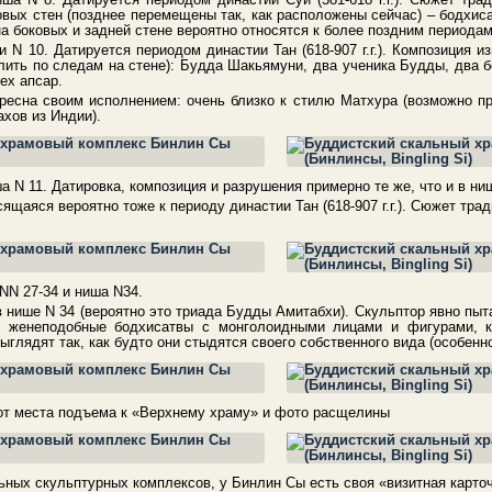
овых стен (позднее перемещены так, как расположены сейчас) – бодхис
а боковых и задней стене вероятно относятся к более поздним периодам
 N 10. Датируется периодом династии Тан (618-907 г.г.). Композиция и
ить по следам на стене): Будда Шакьямуни, два ученика Будды, два б
ех апсар.
есна своим исполнением: очень близко к стилю Матхура (возможно пр
хов из Индии).
а N 11. Датировка, композиция и разрушения примерно те же, что и в ни
сящаяся вероятно тоже к периоду династии Тан (618-907 г.г.). Сюжет тр
NN 27-34 и ниша N34.
 нише N 34 (вероятно это триада Будды Амитабхи). Скульптор явно пыт
е женеподобные бодхисатвы с монголоидными лицами и фигурами, к
ыглядят так, как будто они стыдятся своего собственного вида (особенн
от места подъема к «Верхнему храму» и фото расщелины
ьных скульптурных комплексов, у Бинлин Сы есть своя «визитная карточ