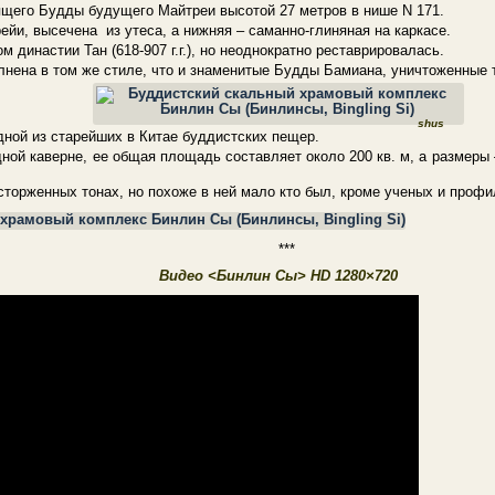
дящего Будды будущего Майтреи высотой 27 метров в нише N 171.
йи, высечена из утеса, а нижняя – саманно-глиняная на каркасе.
 династии Тан (618-907 г.г.), но неоднократно реставрировалась.
олнена в том же стиле, что и знаменитые Будды Бамиана, уничтоженные 
shus
дной из старейших в Китае буддистских пещер.
ой каверне, ее общая площадь составляет около 200 кв. м, а размеры –
сторженных тонах, но похоже в ней мало кто был, кроме ученых и проф
***
Видео <Бинлин Сы> HD 1280×720