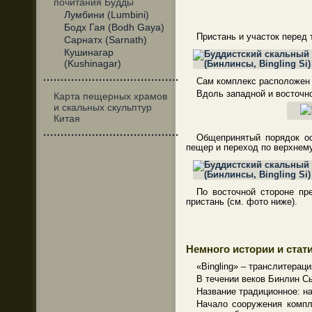
почитания Будды
Лумбини (Lumbini)
Бодх Гая (Bodh Gaya)
Пристань и участок перед 
Сарнатх (Sarnath)
Кушинагар
(Kushinagar)
·······································
Сам комплекс расположен 
Вдоль западной и восточн
Карта пещерных храмов
и скальных скульптур
Китая
·······································
Общепринятый порядок ос
пещер и переход по верхнем
По восточной стороне пр
пристань (см. фото ниже).
Немного истории и стат
«Bingling» – транслитераци
В течении веков Бинлин Сы
Название традиционное: на
Начало сооружения компл