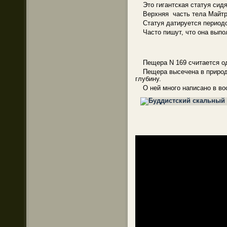
Это гигантская статуя си
Верхняя часть тела Майтре
Статуя датируется периодом
Часто пишут, что она вып
Пещера N 169 считается о
Пещера высечена в природн
глубину.
О ней много написано в во