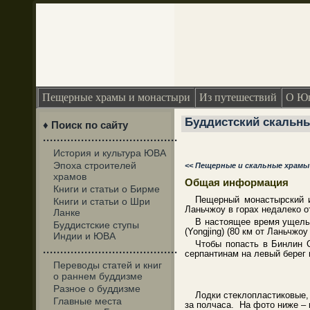
Пещерные храмы и монастыри
Из путешествий
О Юг
Буддистский скальны
♦ Поиск по сайту
·······································
История и культура ЮВА
Эпоха строителей
<< Пещерные и скальные храм
храмов
Общая информация
Книги и статьи о Бирме
Пещерный монастырский и
Книги и статьи о Шри
Ланьчжоу в горах недалеко о
Ланке
В настоящее время ущелье
Буддистские ступы
(Yongjing) (80 км от Ланьчж
Индии и ЮВА
Чтобы попасть в Бинлин С
·······································
серпантинам на левый берег 
Переводы статей и книг
о раннем буддизме
Разное о буддизме
Лодки стеклопластиковые,
Главные места
за полчаса. На фото ниже –