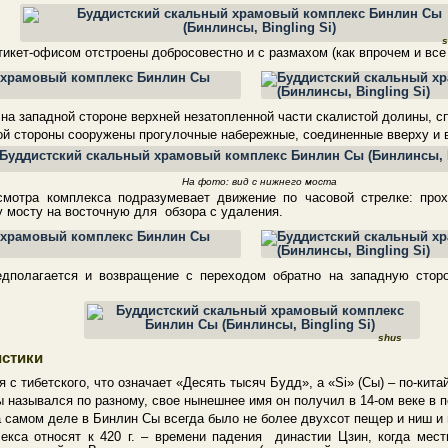
s
тикет-офисом отстроены добросовестно и с размахом (как впрочем и все 
на западной стороне верхней незатопленной части скалистой долины, с
ой стороны сооружены прогулочные набережные, соединенные вверху и в
На фото: вид с нижнего моста
мотра комплекса подразумевает движение по часовой стрелке: про
у мосту на восточную для обзора с удаления.
едполагается и возвращение с переходом обратно на западную сто
shus
истики
я с тибетского, что означает «Десять тысяч Будд», а «Si» (Сы) – по-кита
 назывался по разному, свое нынешнее имя он получил в 14-ом веке в 
 самом деле в Бинлин Сы всегда было не более двухсот пещер и ниш и 
екса относят к 420 г. – времени падения династии Цзин, когда мест