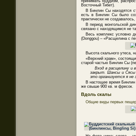
принимать буддизм, распро
Восточный Тибет).
В Бинлин Сы находятся ст
есть в Бинлин Сы было соз
практически не создавалось,
В период монгольской дин
связано с находящимся не т
Весь комплекс условно де
(Donggou) – «Расщелина с п
Высота скального утеса, н
«Верхний храм», состоящи
старой частью Бинлин Сы (п
Вход в расщелину и 
закрыт. Шансы и Сясы 
это организуется я не
В настощее время Бинлин 
же свыше 900 кв. м фресок.
Вдоль скалы
Общие виды первых пещер
На фото ниже: слева – ни