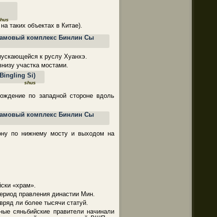
hus
на таких объектах в Китае).
пускающейся к руслу Хуанхэ.
низу участка мостами.
shus
хождение по западной стороне вдоль
рону по нижнему мосту и выходом на
йски «храм».
период правления династии Мин.
вряд ли более тысячи статуй.
ные сяньбийские правители начинали