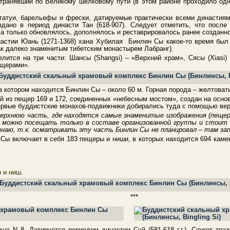
странявший по Великому шелковому пути (в этом районе проходило од
атуи, барельефы и фрески, датируемые практически всеми династиями
дано в период династи Тан (618-907). Следует отметить, что после
 а только обновлялось, дополнялось и реставрировалось ранее созданно
астии Юань (1271-1368) хана Хубилая Бинлин Сы какое-то время был
ак далеко знаменитым тибетским монастырем Лабранг).
лится на три части: Шансы (Shangsi) – «Верхний храм», Сясы (Xiasi)
ещерами».
а котором находится Бинлин Сы – около 60 м. Горная порода – желтоват
й из пещер 169 и 172, соединенных «небесным мостом», создан на осно
ервые буддистские монахов-подвижники добирались туда с помощью вер
верхнюю часть, где находятся самые знаменитые изображения (пещер
можно посещать только в составе организованной группы и стоит эт
 знаю, т.к. осматривать эту часть Бинлин Сы не планировал – там 
Сы включает в себя 183 пещеры и ниши, в которых находится 694 камен
 и ниш.
***
ша N 8. Датируется периодом династии Суй (581-618 г.г.). Сюжет тра