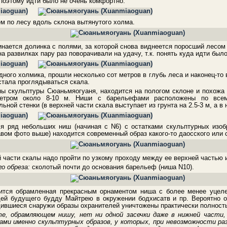
 поэтому идти было не очень комфортно.
м по лесу вдоль склона вытянутого холма.
инается долинка с полями, за которой снова виднеется поросший лесом
а развилках пару раз поворачивали на удачу, т.к. понять куда идти было
ного холмика, прошли несколько сот метров в глубь леса и наконец-то 
 стала проглядываться скала.
ны скульптуры Сюаньмяогуаня, находится на пологом склоне и похожа
етром около 8-10 м. Ниши с барельефами расположены по все
ной стенки (в верхней части скала выступает из грунта на 2.5-3 м, а в н
ся ряд небольших ниш (начиная с N6) с остатками скульптурных изо
вом фото выше) находится современный образ какого-то даосского или 
й части скалы надо пройти по узкому проходу между ее верхней частью 
о обреза:
сколотый почти до основания барельеф (ниша N10).
ится обрамленная прекрасным орнаментом ниша с более менее уцеле
щей будущего будду Майтрею в окружении бодхисатв и пр. Вероятно о
одившиеся снаружи образы охранителей уничтожены практически полност
е, обрамляющем нишу, нет ни одной засечки даже в нижней части,
ами именно скульптурных образов, у которых, при невозможности ра