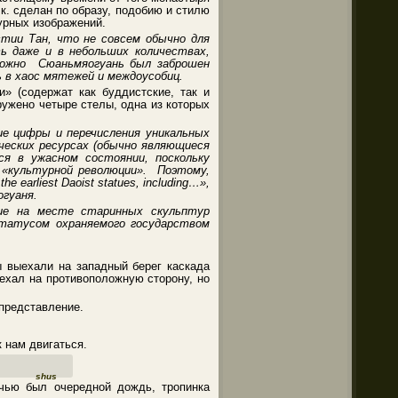
к. сделан по образу, подобию и стилю
турных изображений.
тии Тан, что не совсем обычно для
ть даже и в небольших количествах,
можно Сюаньмяогуань был заброшен
ь в хаос мятежей и междоусобиц.
» (содержат как буддистские, так и
ужено четыре стелы, одна из которых
е цифры и перечисления уникальных
ческих ресурсах (обычно являющиеся
ся в ужасном состоянии, поскольку
д «культурной революции». Поэтому,
 earliest Daoist statues, including…»,
огуаня.
ие на месте старинных скульптур
статусом охраняемого государством
ы выехали на западный берег каскада
ехал на противоположную сторону, но
представление.
к нам двигаться.
shus
ью был очередной дождь, тропинка