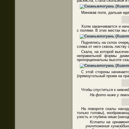
раскисла, стала скользкой и
Миновав поле, дальше иде
Холм заканчивается и нач
с полями. В этих местах мы н
Поднялись на склон очеред
слева от него сквозь листву
Скала, на которой высече
неправильной формы диам
пропорциональны высоте скаль
С этой стороны начинает
(прямоугольный проем на пра
Чтобы спуститься к нижне
На фото ниже у левог
На повороте скалы наход
только головы), изображаю
узость и глубина ниши (нах
Кстати на орнамент
уничтожения хунвэйбин