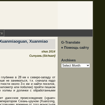
га
Xuanmiaoguan, Xuanmiao
G-Translate
♦ Помощь сайту
shus 2014
)
Сычуань (Sichuan
Archives
Archives
глубинке в 28 км к северо-западу от
ше не заниматься, т.к. сначала надо
тности около 3-х км и найти поселок,
километр или поболее) пройти пешком
ые холмы и долинки с обработанными
ет даосское происхождение («guan»
императором Сюань-цзуном (Xuanzong,
 настоящему времени от того монастыря