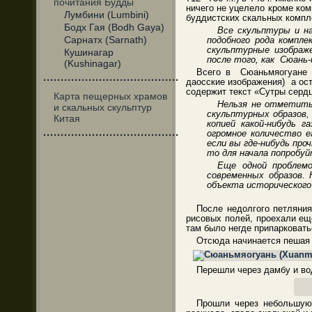
почитания Будды
ничего не уцелело кроме ком
Лумбини (Lumbini)
буддистских скальных компл
Бодх Гая (Bodh Gaya)
Все скульптуры и н
Сарнатх (Sarnath)
подобного рода компле
скульптурные изображ
Кушинагар
после того, как Сюань
(Kushinagar)
Всего в Сюаньмяогуане ч
·······································
даосские изображения) а ос
содержит текст «Сутры сердц
Карта пещерных храмов
Нельзя не отметить
и скальных скульптур
скульптурных образов,
Китая
копией какой-нибудь 
огромное количество е
·······································
если вы где-нибудь прочт
то для начала попробу
Еще одной проблем
современных образов.
объекта исторического
После недолгого петляния
рисовых полей, проехали ещ
там было негде припарковатьс
Отсюда начинается пешая 
Перешли через дамбу и вод
Прошли через небольшую