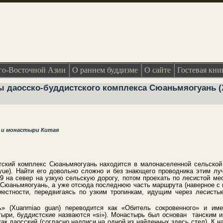
о-Восточной Азии
О раннем буддизме
О сайте
Гостевая кни
 даосско-буддистского комплекса Сюаньмяогуань (
ы и монастыри Китая
ский комплекс Сюаньмяогуань находится в малонаселенной сельской 
ue). Найти его довольно сложно и без знающего проводника этим луч
9 на север на узкую сельскую дорогу, потом проехать по лесистой мес
Сюаньмяогуань, а уже отсюда последнюю часть маршрута (наверное с 
местности, передвигаясь по узким тропинкам, идущим через лесист
» (Xuanmiao guan) переводится как «Обитель сокровенного» и име
ыри, буддистские назваются «si»). Монастырь был основан танским 
но как даосский (согласно надписи на одной из найденных здесь стел). К