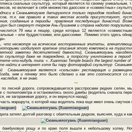
плекса скальных скульптур, который является по своему уникальным, т.
ексов, но включает в себя множество даосских и «совместных» скульп
адписи в Сюаньмяогуане датируются только периодом поздней динас
ксов, т.к. как правило в таких местах всегда присутствуют, пус
ения, созданные в периоды правления последующих династий. Воз
-цзун был свергнут тюрком Ань-Лушанем и страна надолго погрузилас
ислится 79 ниш и пещер, среди которых 12 являются «совместными
тальные – или буддистскими, или даосскими. Помимо этого здесь обнар
а».
, что несмотря на всяческие восторженные эпитеты, впечатляющи
 которыми изобилуют краткие описания этого комплекса на туристи
газетной заметки десятилетней давности), Сюаньмяогуань находят
го скульптур даже не повреждено, а попросту уничтожено в перио
ете что-нибудь типа: «..Xuanmiao Temple boasts the largest number of the
йте найти в интернет хотя бы пару фотографий скульптур Сюаньмя
ой Сюаньмяогуаня является «сельская» реставрация и размещен
 Когда, кем и почему это было сделано и как это соотносится со 
 наследия, я не знаю.
***
 по лесной дороге, сопровождавшегося расспросами редких селян, м
е с полкилометра и остановились около дамбы (водитель сначала пере
я, не загораживая дорогу, и он вернулся назад).
часть маршрута, о которой наш водитель пока еще имел очень смутное 
ила затеял долгий разговор с обаятельным дедком, выясняя, куда и ка
 бамбуковую рощу и по краю поля вышли к небольшому холму. Ноч