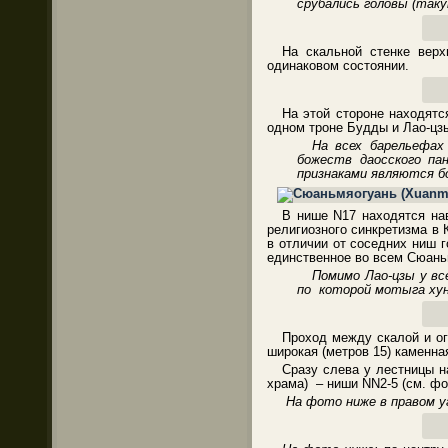
срубались головы (так
На скальной стенке верх
одинаковом состоянии.
На этой стороне находятс
одном троне Будды и Лао-цз
На всех барельефах
божеств даосского па
признаками являются бо
В нише N17 находятся на
религиозного синкретизма в
в отличии от соседних ниш 
единственное во всем Сюаньм
Помимо Лао-цзы у вс
по
которой мотыга хун
Проход между скалой и ог
широкая (метров 15) каменн
Сразу слева у лестницы н
храма) – ниши NN2-5 (см. фо
На фото ниже в правом у