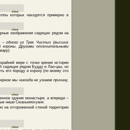
shus
уппы которых находятся примерно в
shus
турные изображения сидящих рядом на
) – одного из Трех Чистых (высших
ой короны. Другими отличительными
вару).
райней мере с точки зрения истории
ий сидящих рядом Будду и Лао-цзы, но
ь его бороду и корону (по моему это
верное мы никогда не узнаем причину,
shus
енное здание монастыря, а впереди –
ные ниши Сюаньмяогуаня.
о на отгороженной стеной территории
shus