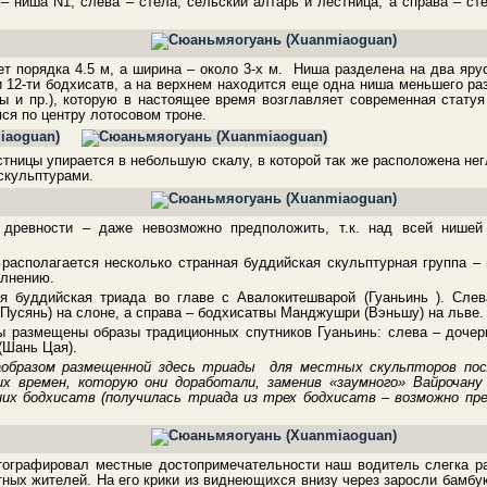
– ниша N1, слева – стела, сельский алтарь и лестница, а справа – ст
т порядка 4.5 м, а ширина – около 3-х м. Ниша разделена на два яр
12-ти бодхисатв, а на верхнем находится еще одна ниша меньшего ра
вы и пр.), которую в настоящее время возглавляет современная статуя
ся по центру лотосовом троне.
тницы упирается в небольшую скалу, в которой так же расположена нег
скульптурами.
 древности – даже невозможно предположить, т.к. над всей нишей
располагается несколько странная буддийская скульптурная группа – 
олнению.
я буддийская триада во главе с Авалокитешварой (Гуаньинь ). Слев
Пусянь) на слоне, а справа – бодхисатвы Манджушри (Вэньшу) на льве
 размещены образы традиционных спутников Гуаньинь: слева – дочер
(Шань Цая).
аобразом размещенной здесь триады для местных скульпторов пос
х времен, которую они доработали, заменив «заумного» Вайрочану
их бодхисатв (получилась триада из трех бодхисатв – возможно п
тографировал местные достопримечательности наш водитель слегка ра
тных жителей. На его крики из виднеющихся внизу через заросли бамбу