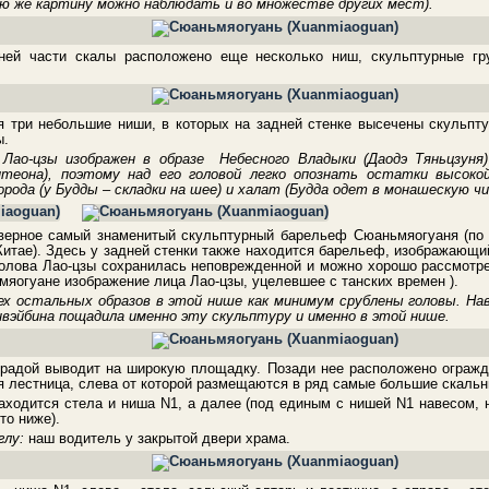
ую же картину можно наблюдать и во множестве других мест).
ней части скалы расположено еще несколько ниш, скульптурные гр
я три небольшие ниши, в которых на задней стенке высечены скульп
ы.
 Лао-цзы изображен в образе Небесного Владыки (Даодэ Тяньцзуня
нтеона), поэтому над его головой легко опознать остатки высок
рода (у Будды – складки на шее) и халат (Будда одет в монашескую чи
верное самый знаменитый скульптурный барельеф Сюаньмяогуаня (по к
 Китае). Здесь у задней стенки также находится барельеф, изображающ
голова Лао-цзы сохранилась неповрежденной и можно хорошо рассмотрет
яогуане изображение лица Лао-цзы, уцелевшее с танских времен ).
ех остальных образов в этой нише как минимум срублены головы. Н
а
вэйбина пощадила именно эту скульптуру и именно в этой нише.
радой выводит на широкую площадку. Позади нее расположено огражд
ая лестница, слева от которой размещаются в ряд самые большие скаль
аходится стела и ниша N1, а далее (под единым с нишей N1 навесом, н
то ниже).
глу:
наш водитель у закрытой двери храма.