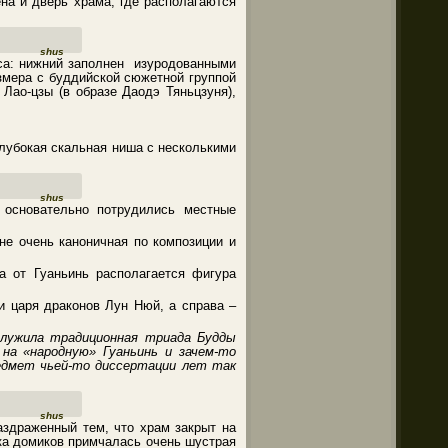
ена и дверь храма, где располагаются
shus
уса: нижний заполнен изуродованными
змера с буддийской сюжетной группой
 Лао-цзы (в образе Даодэ Тяньцзуня),
лубокая скальная ниша с несколькими
shus
 основательно потрудились местные
не очень каноничная по композиции и
а от Гуаньинь располагается фигура
.
и царя драконов Лун Нюй, а справа –
лужила традиционная триада Будды
 на «народную» Гуаньинь и зачем-то
редмет чьей-то диссертации лет так
shus
здраженный тем, что храм закрыт на
ка домиков примчалась очень шустрая