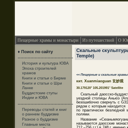
Пещерные храмы и монастыри
Из путешествий
О Юг
Скальные скульптуры
♦ Поиск по сайту
Temple)
·······································
История и культура ЮВА
Эпоха строителей
храмов
<< Пещерные и скальные храм
Книги и статьи о Бирме
кит. Xuanmiaoguan 玄妙观
Книги и статьи о Шри
Ланке
30.179120° 105.201991° Satellite
Буддистские ступы
Скальный даосско-буддист
Индии и ЮВА
уездной столицы Аньюэ (Any
безошибочно свернуть с G31
·······································
рядом с которым находится 
Переводы статей и книг
по практически безлюдной 
о раннем буддизме
полями.
Разное о буддизме
Название «Сюаньмяогуань
называются даосские монаст
Главные места
712 –756 г.г.) в 748 г. имен