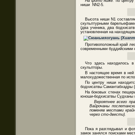
На фото ниже:
по центру 
ниши NN2-5.
Высота ниши N1 составляе
скульптурными барельефами 
(два ученика, два бодхисат
установленная на находящем
Противоположный край лес
современными буддийскими 
Что здесь находилось в
скульпторы.
В настоящее время в ней 
малохудожественная по исп
По центру ниши находитс
бодхисатвы Самантабхадры (
На боковых стенах пещеры
юноши-бодхисатвы Судханы 
Вероятнее всего пр
Вайрочаны послетански
поменяв местами крайн
через сто-двести).
Пока я разглядывал и фо
замок занялся поисками мес