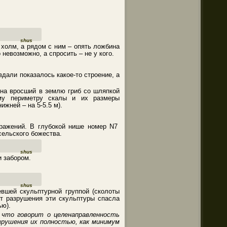
shus
 холм, а рядом с ним – опять ложбина
 невозможно, а спросить – не у кого.
вдали показалось какое-то строение, а
 на вросший в землю гриб со шляпкой
му периметру скалы и их размеры
ижней – на 5-5.5 м).
бражений. В глубокой нише номер N7
сельского божества.
shus
и забором.
shus
вшей скульптурной группой (сколоты
т разрушения эти скульптуры спасла
ью).
 что говорит о целенаправленность
зрушения их полностью, как минимум