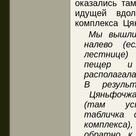
оказались там
идущей вдол
комплекса Ця
Мы вышли
налево (е
лестнице) 
пещер и
располагала
В резуль
Цяньфочжая
(там уст
табличка 
комплекса)
обратно к