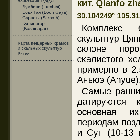
кит. Qianfo 
почитания Будды
Лумбини (Lumbini)
Бодх Гая (Bodh Gaya)
30.104249° 105.31
Сарнатх (Sarnath)
Кушинагар
Комплекс б
(Kushinagar)
·······································
скульптур Ця
Карта пещерных храмов
склоне пор
и скальных скульптур
Китая
скалистого хо
·······································
примерно в 2.
Аньюэ (Anyue)
Самые ранни
датируются 
основная и
периодам поздн
и Сун (10-13 