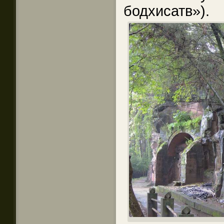
бодхисатв»).