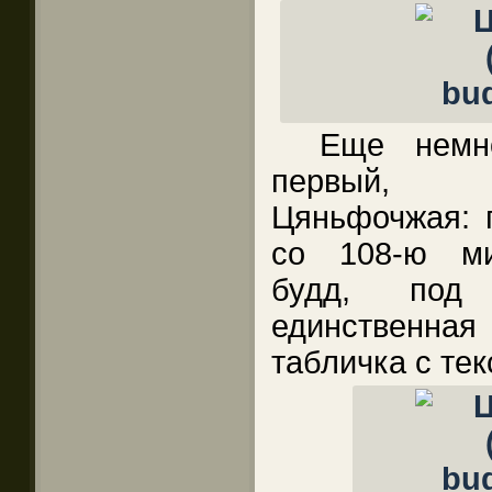
Еще немно
первый, 
Цяньфочжая: 
со 108-ю ми
будд, под 
единственн
табличка с тек