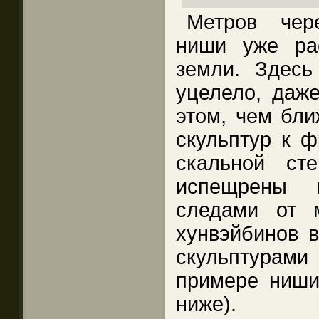
Метров чер
ниши уже ра
земли. Здесь
уцелело, даже
этом, чем бли
скульптур к ф
скальной ст
испещрены 
следами от м
хунвэйбинов в
скульптура
примере ниши
ниже).