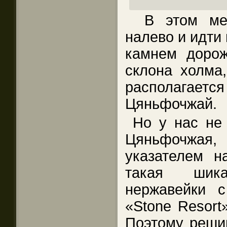
В этом мес
налево и идти
камнем дорож
склона холма,
располагает
Цяньфочжай.
Но у нас не
Цяньфочжа
указателем н
такая шик
нержавейки с
«Stone Resort
Поэтому решив