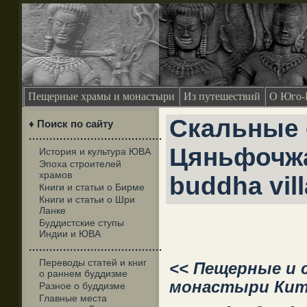
Пещерные храмы и монастыри
Из путешествий
О Юго-
Скальные
♦ Поиск по сайту
·······································
Цяньфочжа
История и культура ЮВА
Эпоха строителей
храмов
buddha vill
Книги и статьи о Бирме
Книги и статьи о Шри
Ланке
Буддистские ступы
Индии и ЮВА
·······································
Переводы статей и книг
<< Пещерные и 
о раннем буддизме
монастыри Кит
Разное о буддизме
Главные места