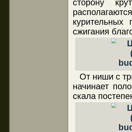
сторону кру
располагаю
курительных 
сжигания благ
От ниши с тр
начинает поло
скала постепе