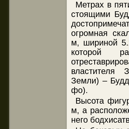
Метрах в пят
стоящими Буд
достопримеча
огромная ска
м, шириной 5.
которой ра
отреставр
властителя 
Земли) – Будд
фо).
Высота фигур
м, а располож
него бодхисатв