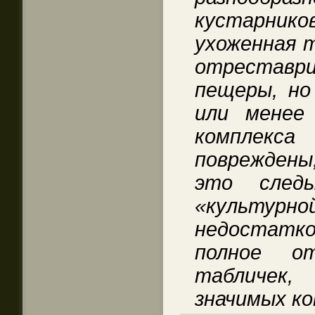
кустарник
ухоженная 
отрестав
пещеры, но
или менее
комплек
повреждены
это следы
«культурно
недостатко
полное от
табличек
значимых ко