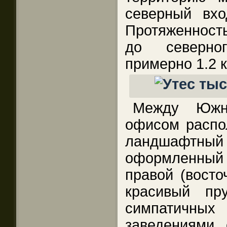
северный вхо
Протяженност
до северно
примерно 1.2 к
Между Южн
офисом распо
ландшафтны
оформленный 
правой (восто
красивый пр
симпатичны
заведениями,