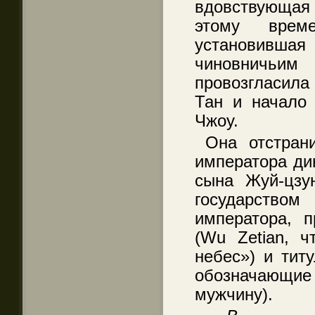
вдовствующая 
этому врем
установивш
чиновничьим 
провозгласил
Тан и начало 
Чжоу.
Она отстран
императора ди
сына Жуй-цзу
государств
императора, 
(Wu Zetian, ч
небес») и титу
обозначающ
мужчину).