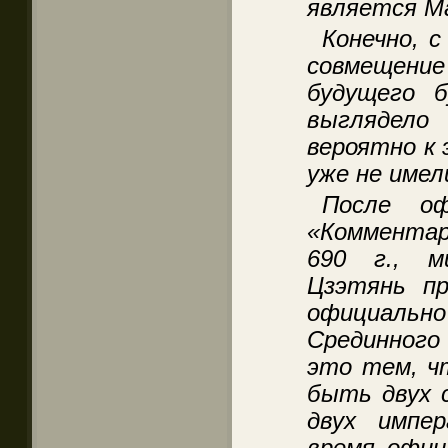
является М
Конечно, 
совмещение 
будущего 
выглядело
вероятно к
уже не имел
После оф
«Комментар
690 г.
, м
Цзэтянь п
официально
Срединного
это тем, ч
быть двух 
двух импе
время офиц