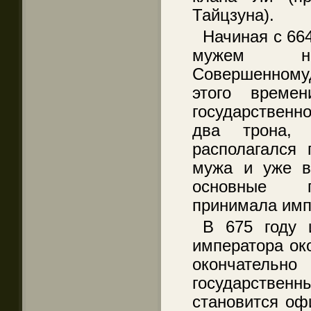
Тайцзуна).
Начиная с 664
мужем н
Совершенномуд
этого време
государственн
два трона,
располагался 
мужа и уже в
основные г
принимала имп
В 675 году 
императора ок
окончател
государственны
становится оф