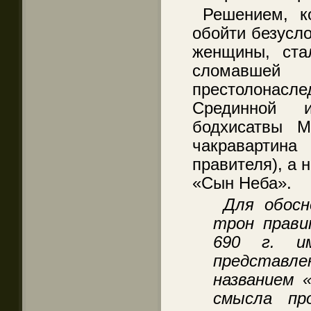
Решением, к
обойти безусл
женщины, ста
сломавшей 
престолонасл
Срединной 
бодхисатвы М
чакравартина
правителя), а 
«Сын Неба».
Для обосн
трон прави
690 г. им
представл
названием 
смысла пр