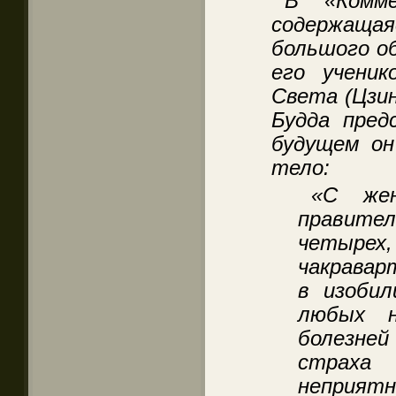
В «Комме
содержащ
большого об
его учени
Света (Цзин
Будда пред
будущем он
тело:
«С же
правит
четыре
чакравар
в изоби
любых н
болезне
страх
неприят