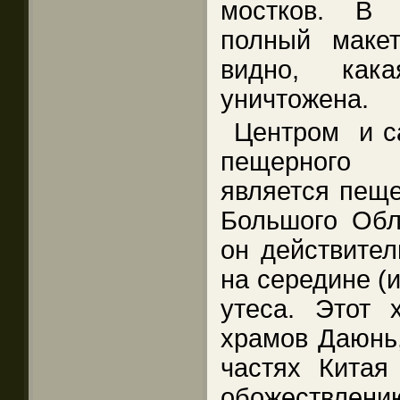
мостков. В
полный маке
видно, как
уничтожена.
Центром и с
пещерного 
является пещ
Большого Обла
он действител
на середине (и
утеса. Этот
храмов Даюнь
частях Китая
обожествле