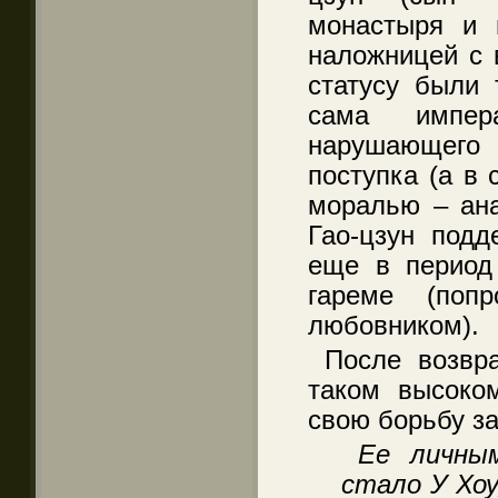
монастыря и 
наложницей с 
статусу были
сама импера
нарушающег
поступка (а в 
моралью – ана
Гао-цзун под
еще в период
гареме (поп
любовником).
После возвр
таком высоком
свою борьбу з
Ее личны
стало У Хоу