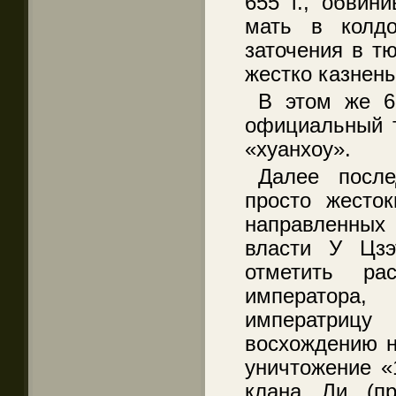
655 г., обвин
мать в колдо
заточения в т
жестко казнены
В этом же 6
официальный т
«хуанхоу».
Далее после
просто жесток
направленных
власти У Цзэ
отметить ра
императора,
императриц
восхождению н
уничтожение «
клана Ли (пр