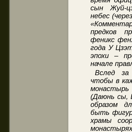
сын Жуй-ц
небес (чере
«Коммента
предков п
феникс фенх
года У Цзэт
эпохи – п
начале прав
Вслед за
чтобы в ка
монастырь
(Даюнь сы, 
образом д
быть фигур
храмы соо
монасты