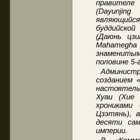
правителе
(Dayunjing
являющийся
буддийско
(Даюнь цзи
Mahamegh
знамениты
половине 5-г
Админис
созданием 
настоятел
Хуаи (Xue 
хрониками
Цзэтянь), 
десяти са
империи.