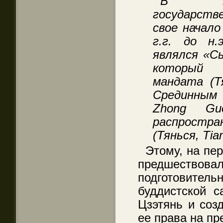
В кит
государств
свое начало
г.г. до н.
являлся «Сы
который 
мандата (Т
Срединным
Zhong Gu
распростра
(Тянься, Tian
Этому, на пе
предшест
подготовите
буддистской с
Цзэтянь и соз
ее права на пр