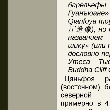
барельефы
Гуанъюан
Qianfoya 
崖造像), но 
названием
шику» (или 
дословно п
Утеса Тыс
Buddha Cliff 
Цяньфоя р
(восточном) б
северной о
примерно в 4