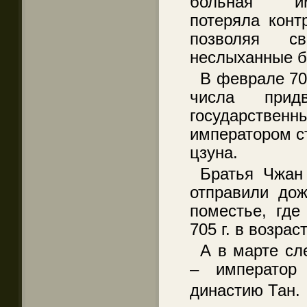
больная им
потеряла конт
позволяя с
неслыханные б
В феврале 70
числа прид
государственн
императором с
цзуна.
Братья Чжан
отправили дож
поместье, где
705 г. в возрас
А в марте сл
– император 
династию Тан.