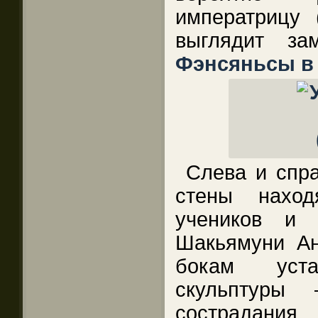
императрицу 
выглядит з
Фэнсяньсы в
Слева и спра
стены наход
учеников и 
Шакьямуни А
бокам уст
скульптуры 
сострада