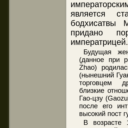
императорски
является ст
бодхисатвы М
придано по
императрицей
Будущая жен
(данное при 
Zhao) родилас
(нынешний Гуа
торговцем д
близкие отнош
Гао-цзу (Gaozu
после его инт
высокий пост г
В возрасте 