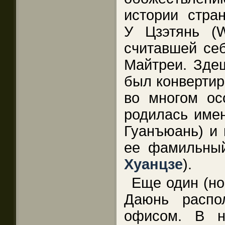
истории стра
У Цзэтянь (Wu
считавшей се
Майтреи. Здеш
был конвертир
во многом осо
родилась име
Гуанъюань) и 
ее фамильны
Хуанцзе
).
Еще один (но
Даюнь распо
офисом. В н