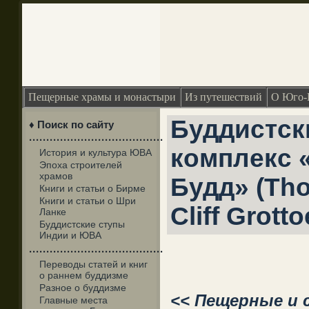
Пещерные храмы и монастыри
Из путешествий
О Юго-
Буддистс
♦ Поиск по сайту
·······································
комплекс 
История и культура ЮВА
Эпоха строителей
храмов
Будд» (Th
Книги и статьи о Бирме
Книги и статьи о Шри
Cliff Grotto
Ланке
Буддистские ступы
Индии и ЮВА
·······································
Переводы статей и книг
о раннем буддизме
Разное о буддизме
<< Пещерные и 
Главные места