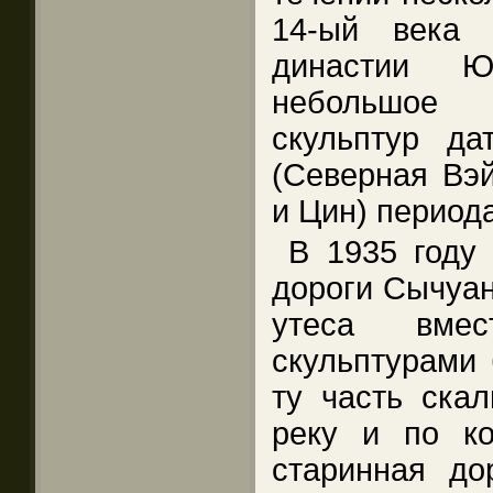
14-ый века 
династии Ю
небольшое 
скульптур да
(Северная Вэй
и Цин) период
В 1935 году 
дороги Сычуа
утеса вмес
скульптурами 
ту часть скал
реку и по к
старинная до