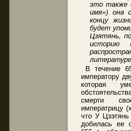
это также 
имя») она 
концу жизн
будет упом
Цзятянь, по
историю 
распрост
литературе
В течение 65
императору дву
которая ум
обстоятельст
смерти сво
императрицу (х
что У Цзэтянь
добилась ее 