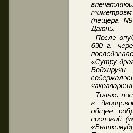
впечатляю
тиметровм
(пещера N9
Даюнь.
После опу
690 г., чер
последова
«Сутру драг
Бодхируч
содержало
чакравартин
Только по
в дворцов
общее соб
сословий (w
«Велико