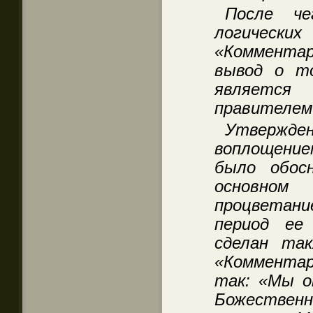
После че
логически
«Коммента
вывод о т
является 
правителем
Утвержден
воплощени
было обос
основном
процветани
период ее
сделан та
«Коммента
так: «Мы о
Божествен