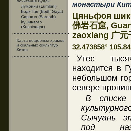
почитания Будды
монастыри Кит
Лумбини (Lumbini)
Бодх Гая (Bodh Gaya)
Цяньфоя шику
Сарнатх (Sarnath)
Кушинагар
佛岩石窟, Guang
(Kushinagar)
zaoxiang 
·······································
Карта пещерных храмов
и скальных скульптур
32.473858° 105.842
Китая
Утес тыся
·······································
находится в Г
небольшом гор
севере прови
В списке
культурног
Сычуань э
под наз