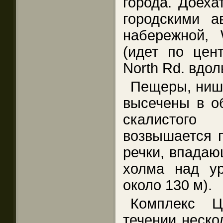
города. Доеха
городскими а
набережной, 
(идет по цен
North Rd. вдол
Пещеры, ниш
высечены в о
скалистог
возвышается 
речки, впадаю
холма над ур
около 130 м).
Комплекс Ц
течении нескол