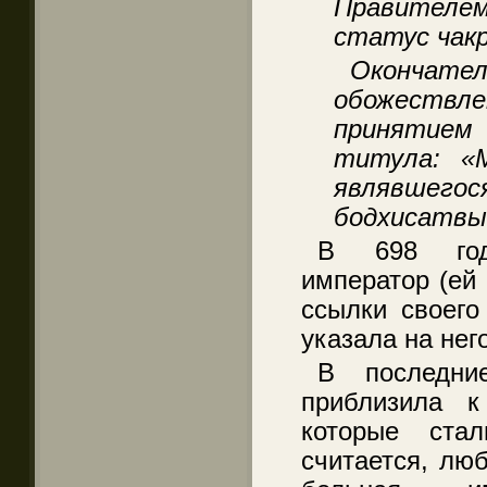
Правителем
статус чак
Оконч
обожествл
принятие
титула: «М
являвшег
бодхисатвы
В 698 год
император (ей 
ссылки своего
указала на нег
В последни
приблизила к
которые ста
считается, лю