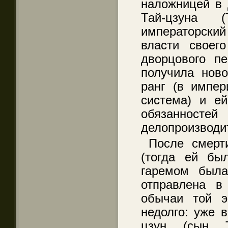
наложницей в 
Тай-цзуна (
императорский
власти своего
дворцового п
получила нов
ранг (в импер
система) и е
обязанно
делопроизводи
После смерт
(тогда ей бы
гаремом была
отправлена в
обычаи той э
недолго: уже в
цзун (сын Т