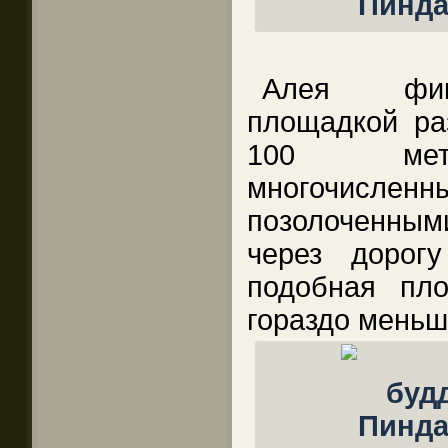
Алея фику
площадкой ра
100 метр
многочислен
позолоченными
через дорог
подобная пл
гораздо меньш