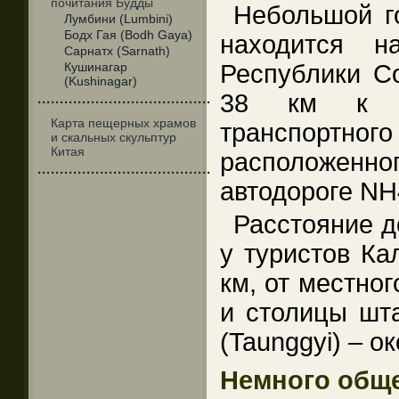
почитания Будды
Небольшой го
Лумбини (Lumbini)
Бодх Гая (Bodh Gaya)
находится 
Сарнатх (Sarnath)
Кушинагар
Республики С
(Kushinagar)
38 км к с
·······································
Карта пещерных храмов
транспортного
и скальных скульптур
Китая
расположенн
·······································
автодороге NH
Расстояние д
у туристов Ка
км, от местног
и столицы шт
(Taunggyi) – о
Немного общ