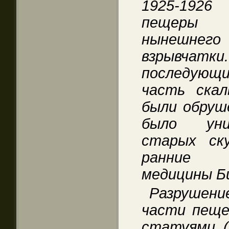
1925-1926
пещеры 
нынешнего
взрывчат
последующ
часть скал
были обруш
было уни
старых ск
ранние и
медицины Би
Разрушен
части пеще
статуями (