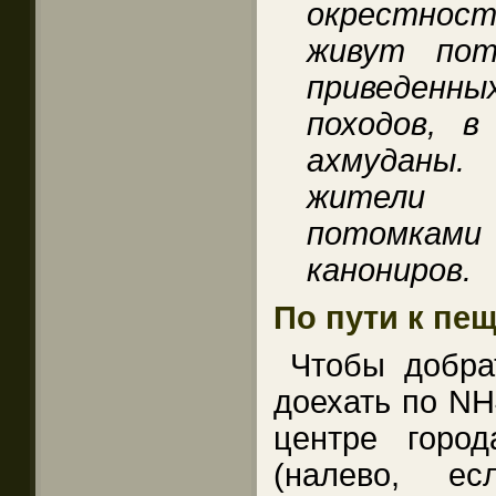
окрестност
живут пот
приведенн
походов, 
ахмуданы.
жители 
потомка
канониров.
По пути к пе
Чтобы добра
доехать по NH
центре горо
(налево, е