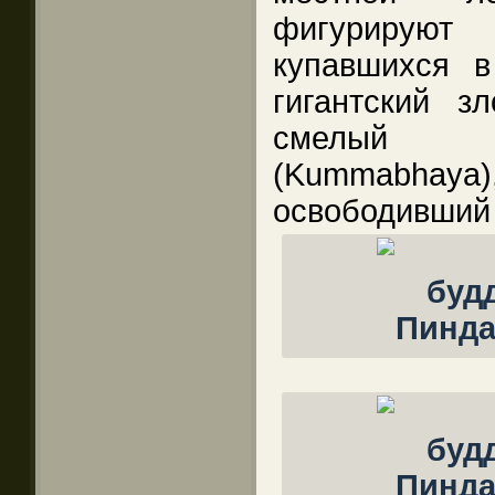
фигурирую
купавшихся в
гигантский 
смелый п
(Kummabhay
освободивший