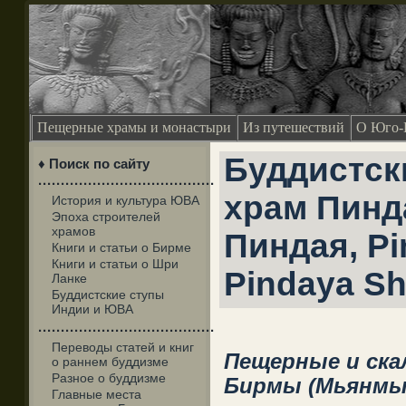
Пещерные храмы и монастыри
Из путешествий
О Юго-
Буддистс
♦ Поиск по сайту
·······································
храм Пинд
История и культура ЮВА
Эпоха строителей
храмов
Пиндая, Pi
Книги и статьи о Бирме
Книги и статьи о Шри
Pindaya Sh
Ланке
Буддистские ступы
Индии и ЮВА
·······································
Переводы статей и книг
Пещерные и ск
о раннем буддизме
Разное о буддизме
Бирмы (Мьянмы
Главные места