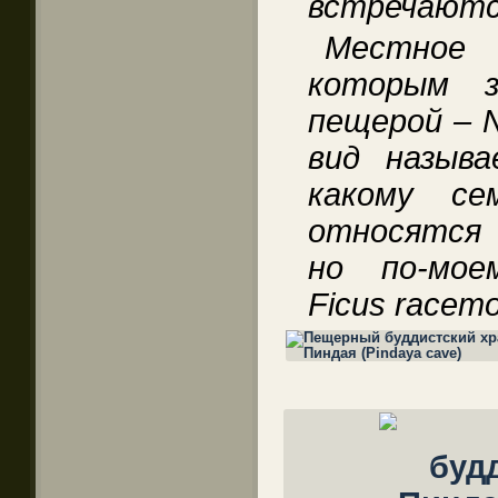
встречаютс
Местное
которым з
пещерой – N
вид называ
какому се
относятся 
но по-мое
Ficus racemo