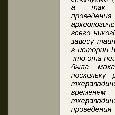
а так ж
проведен
археологич
всего никог
завесу тай
в истории 
что эта пещ
была маха
поскольку 
тхеравадин
времен
тхерава
проведения