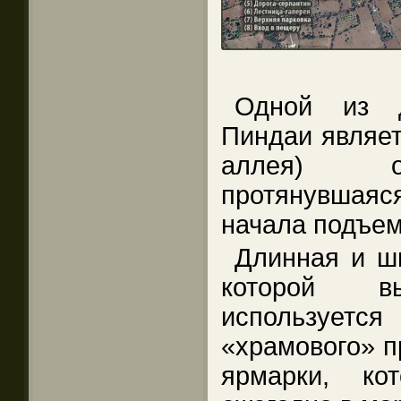
Одной из д
Пиндаи являет
аллея) о
протянувшая
начала подъем
Длинная и ш
которой вы
использует
«храмового» п
ярмарки, ко