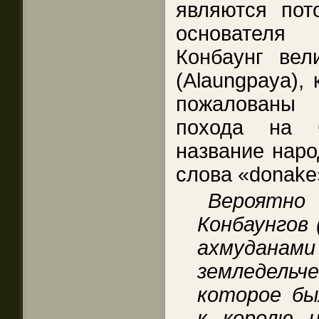
являются пот
основателя 
Конбаунг вел
(Alaungpaya),
пожалованы 
похода на С
название наро
слова «donake
Вероят
Конбаунгов 
ахмуда
земледел
которое бы
к королю и