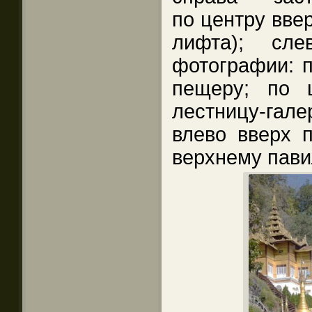
по центру ввер
лифта); сл
фотографии: п
пещеру; по 
лестницу-гал
влево вверх п
верхнему пави