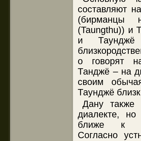
составляют на
(бирманцы 
(Taungthu)) и 
и Таунджё 
близкородстве
о говорят н
Танджё – на д
своим обыча
Таунджё близк
Дану также 
диалекте, но
ближе к мь
Согласно уст