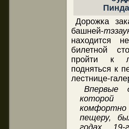
Дорожка зак
башней-
тэзау
находится н
билетной ст
пройти к л
подняться к п
лестнице-гале
Впервые 
которой
комфортно 
пещеру, б
годах 19-