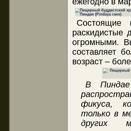
ежегодно в ма
Состоящие 
раскидистые д
огромными. В
составляет бо
возраст – боле
В Пиндае
распрост
фикуса, к
только в м
других 