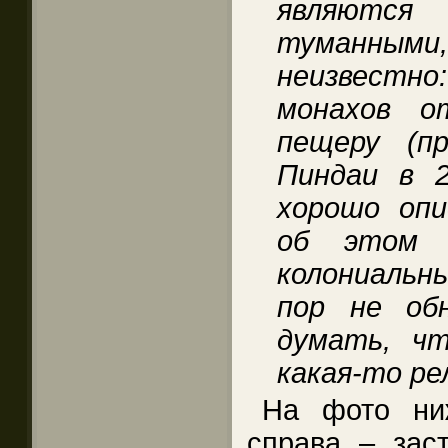
являютс
туманными
неизвестн
монахов о
пещеру (п
Пиндаи в 2
хорошо опи
об этом 
колониальн
пор не обн
думать, ч
какая-то ре
На фото ни
справа – зас