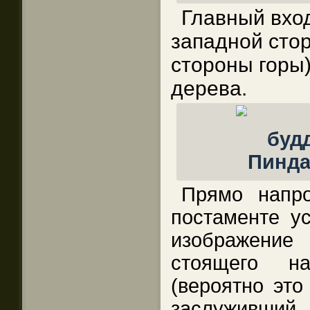
Главный вхо
западной сто
стороны горы)
дерева.
Прямо напр
постаменте ус
изображени
стоящего н
(вероятно эт
заслуживш