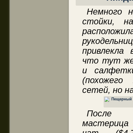
Немного н
стойки, н
располо
рукодельни
привлекла 
что тут же
и салфетк
(похожего
сетей, но н
После н
мастерица
чат ($4