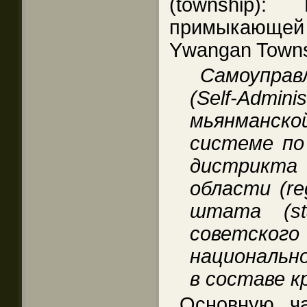
(township):
примыкающе
Ywangan Towns
Самоупра
(Self-Ad
мьянманск
системе по
дистрикта
области (re
штата (st
советско
национальн
в составе к
Основную ч